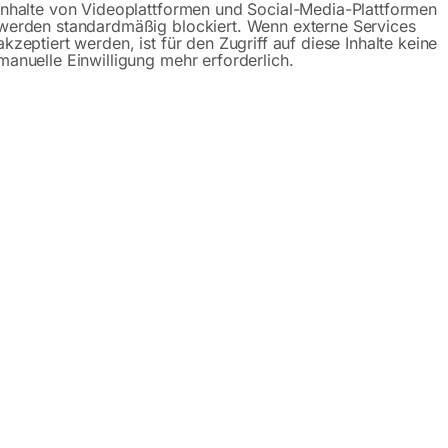
Gerne hel
Inhalte von Videoplattformen und Social-Media-Plattformen
werden standardmäßig blockiert. Wenn externe Services
akzeptiert werden, ist für den Zugriff auf diese Inhalte keine
Anfrageformular
manuelle Einwilligung mehr erforderlich.
Beschreibung
Produktsicherheit
chine GBM 3/30 SNA
ist mit einem leistungsstarken Spezialgetriebe ausgestattet,
nd viel Platz für die Aufnahme von hohen Werkstücken. Sch
arkeit und Laufruhe. Die GBM 3/30 SNA ist daher eine perfekt
ch für die Kleinserienbearbeitung.