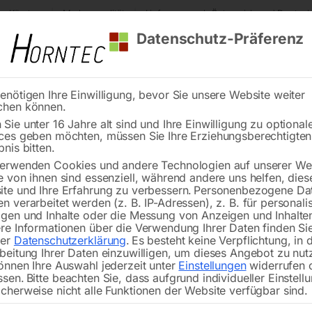
s Kärnten
Markenqualität
Lieferung nach Österreich und Deutsch
Datenschutz-Präferenz
enötigen Ihre Einwilligung, bevor Sie unsere Website weiter
chen können.
Reinigung
Schweißen
Stadtmobiliar
Stein
Sie unter 16 Jahre alt sind und Ihre Einwilligung zu optional
ces geben möchten, müssen Sie Ihre Erziehungsberechtigte
lmag Getriebe-Säulenbohrmaschine GBM 3/30 SNA
bnis bitten.
erwenden Cookies und andere Technologien auf unserer Web
🔍
e von ihnen sind essenziell, während andere uns helfen, dies
te und Ihre Erfahrung zu verbessern.
Personenbezogene Da
n verarbeitet werden (z. B. IP-Adressen), z. B. für personalis
gen und Inhalte oder die Messung von Anzeigen und Inhalte
re Informationen über die Verwendung Ihrer Daten finden Sie
rer
Datenschutzerklärung
.
Es besteht keine Verpflichtung, in 
Elmag Getriebe-S
beitung Ihrer Daten einzuwilligen, um dieses Angebot zu nut
önnen Ihre Auswahl jederzeit unter
Einstellungen
widerrufen 
ssen.
Bitte beachten Sie, dass aufgrund individueller Einstell
cherweise nicht alle Funktionen der Website verfügbar sind.