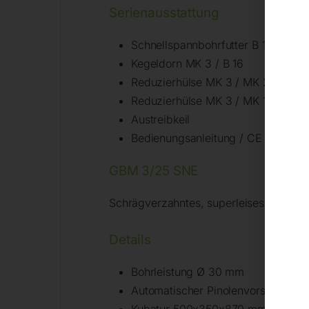
Serienausstattung
Schnellspannbohrfutter B 16, 1 – 1
Kegeldorn MK 3 / B 16
Reduzierhülse MK 3 / MK 2
Reduzierhülse MK 3 / MK 1
Austreibkeil
Bedienungsanleitung / CE
GBM 3/25 SNE
Schrägverzahntes, superleises Spezialg
Details
Bohrleistung Ø 30 mm
Automatischer Pinolenvorschub (0,