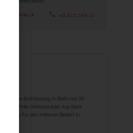
fen wir Ihnen weiter.
office@horntec.at
+43 4232 / 875 22
 hat eine Bohrleistung in Stahl von 30
rägverzahnte Getrieberäder aus Stahl
e Lösung für den mittleren Bedarf in