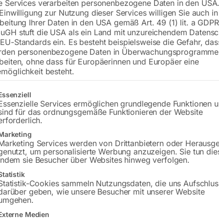
e Services verarbeiten personenbezogene Daten in den USA.
 Einwilligung zur Nutzung dieser Services willigen Sie auch in
Vorführartikel
beitung Ihrer Daten in den USA gemäß Art. 49 (1) lit. a GDPR
Zustand: leichte Gebrauchsspuren
uGH stuft die USA als ein Land mit unzureichendem Datensc
EU-Standards ein. Es besteht beispielsweise die Gefahr, da
rden personenbezogene Daten in Überwachungsprogramme
€
4.170,00
beiten, ohne dass für Europäerinnen und Europäer eine
€
5.562,00
möglichkeit besteht.
inkl. MwSt.
Kostenloser Versand
gt eine Liste der Service-Gruppen, für die eine Einwilligung erteilt w
Lieferzeit:
ca. 2 - 3 Tage
Essenziell
Essenzielle Services ermöglichen grundlegende Funktionen 
sind für das ordnungsgemäße Funktionieren der Website
Versandkosten Standard (Österreich):
€
erforderlich.
Bitte beachten Sie: Die Versandkosten g
Marketing
Marketing Services werden von Drittanbietern oder Herausg
genutzt, um personalisierte Werbung anzuzeigen. Sie tun die
In den Warenkorb
indem sie Besucher über Websites hinweg verfolgen.
Statistik
Statistik-Cookies sammeln Nutzungsdaten, die uns Aufschlus
darüber geben, wie unsere Besucher mit unserer Website
umgehen.
Sie haben Frag
Externe Medien