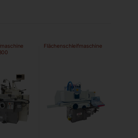
fmaschine
Flächenschleifmaschine
800