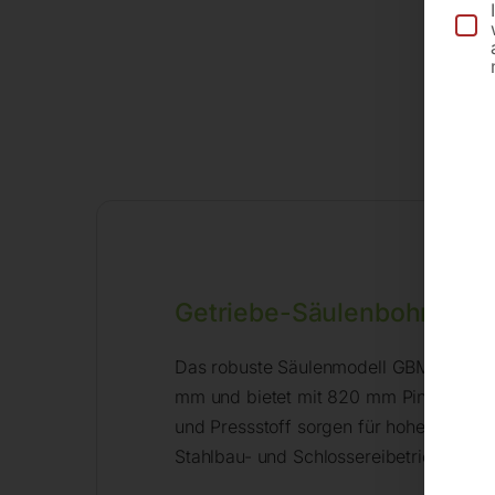
Getriebe-Säulenbohrmas
Das robuste Säulenmodell GBM 3/30 SNA 
mm und bietet mit 820 mm Pinolenabsta
und Pressstoff sorgen für hohe Belastb
Stahlbau- und Schlossereibetrieben, au