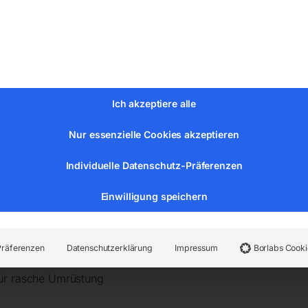
tufig 1.200 / 900 W
 hoch belastbarer Schrägverzahnung
Ich akzeptiere alle
Nur essenzielle Cookies akzeptieren
Individuelle Datenschutz-Präferenzen
uten und Kühlmittelrinne
Einwilligung speichern
hlsäule mit Zahnstange
kopf
hlsäule mit Zahnstange
Präferenzen
Datenschutzerklärung
Impressum
Borlabs Cooki
löser
für rasche Umrüstung