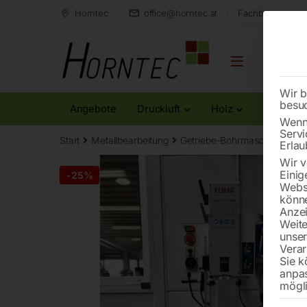
Horntec
office@horntec.at
Fachberatung au
Wir b
besu
Angebote
Druckluft
Holz
Metall
Wenn 
Servi
Start
Metallbearbeitung
Getriebe-Bohrmaschinen
E
Erlau
Wir v
Einig
-
25%
Websi
könne
Anzei
Weite
unse
Verar
Sie k
anpa
mögli