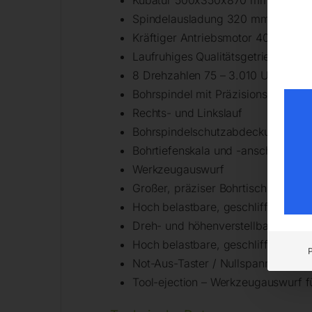
Kubatur 500x350x870 mm
Spindelausladung 320 mm
Kräftiger Antriebsmotor 400 V, 2-s
Laufruhiges Qualitätsgetriebe mit
8 Drehzahlen 75 – 3.010 UpM
Bohrspindel mit Präzisionslager
Rechts- und Linkslauf
Bohrspindelschutzabdeckung
Bohrtiefenskala und -anschlag
Werkzeugauswurf
Großer, präziser Bohrtisch mit T-N
Hoch belastbare, geschliffene Sta
Dreh- und höhenverstellbarer Bohr
Hoch belastbare, geschliffene Sta
Not-Aus-Taster / Nullspannungsaus
Tool-ejection – Werkzeugauswurf 