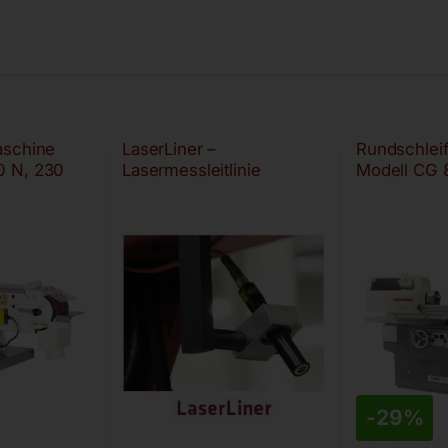
aschine
LaserLiner –
Rundschlei
 N, 230
Lasermessleitlinie
Modell CG 
-
29%