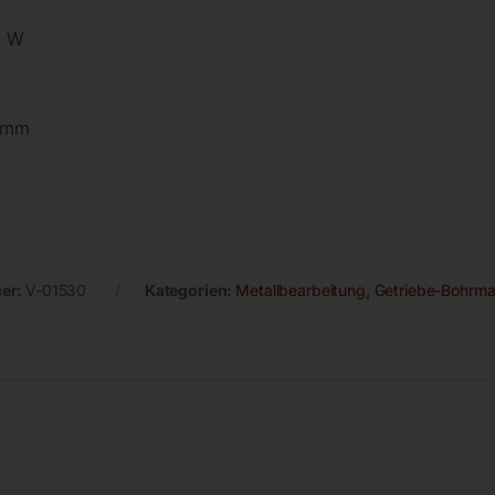
0 W
0 mm
er:
V-01530
Kategorien:
Metallbearbeitung
,
Getriebe-Bohrma