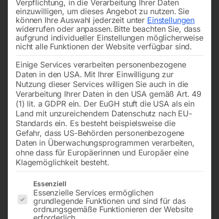
Verpflichtung, in die Verarbeitung Ihrer Daten
einzuwilligen, um dieses Angebot zu nutzen.
Sie
können Ihre Auswahl jederzeit unter
Einstellungen
widerrufen oder anpassen.
Bitte beachten Sie, dass
aufgrund individueller Einstellungen möglicherweise
nicht alle Funktionen der Website verfügbar sind.
Einige Services verarbeiten personenbezogene
Daten in den USA. Mit Ihrer Einwilligung zur
Nutzung dieser Services willigen Sie auch in die
Verarbeitung Ihrer Daten in den USA gemäß Art. 49
(1) lit. a GDPR ein. Der EuGH stuft die USA als ein
Land mit unzureichendem Datenschutz nach EU-
Standards ein. Es besteht beispielsweise die
Gefahr, dass US-Behörden personenbezogene
Daten in Überwachungsprogrammen verarbeiten,
Edelstahl Schweißtisch PRO auf
ohne dass für Europäerinnen und Europäer eine
Klagemöglichkeit besteht.
Rädern 1500×1480 mm 28-diag
Es folgt eine Liste der Service-Gruppen, für die eine Einwilligun
Essenziell
Essenzielle Services ermöglichen
grundlegende Funktionen und sind für das
ordnungsgemäße Funktionieren der Website
Tischplatte 1500×1480 mm
erforderlich.