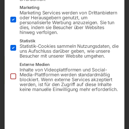
Bohrung ø28
Marketing
Gitter diagonal
Marketing Services werden von Drittanbietern
oder Herausgebern genutzt, um
personalisierte Werbung anzuzeigen. Sie tun
dies, indem sie Besucher über Websites
€
14.119,20
hinweg verfolgen.
Statistik
inkl. MwSt.
Kostenloser Versand
Statistik-Cookies sammeln Nutzungsdaten, die
Lieferzeit:
ca. 8 – 10 Wochen
uns Aufschluss darüber geben, wie unsere
Besucher mit unserer Website umgehen.
Versandkosten Standard (Österreich):
€
0,00
Externe Medien
Inhalte von Videoplattformen und Social-
Bitte beachten Sie: Die Versandkosten gelten für Österreich.
Media-Plattformen werden standardmäßig
Andere Länder können abweichen.
blockiert. Wenn externe Services akzeptiert
werden, ist für den Zugriff auf diese Inhalte
keine manuelle Einwilligung mehr erforderlich.
In den Warenkorb
Sie haben Fragen zu diesem
Artikel?