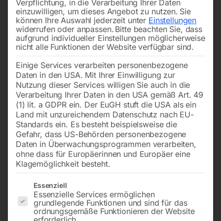
Verpflichtung, in die Verarbeitung Ihrer Daten
einzuwilligen, um dieses Angebot zu nutzen.
Sie
können Ihre Auswahl jederzeit unter
Einstellungen
widerrufen oder anpassen.
Bitte beachten Sie, dass
aufgrund individueller Einstellungen möglicherweise
nicht alle Funktionen der Website verfügbar sind.
Einige Services verarbeiten personenbezogene
Daten in den USA. Mit Ihrer Einwilligung zur
Nutzung dieser Services willigen Sie auch in die
Verarbeitung Ihrer Daten in den USA gemäß Art. 49
(1) lit. a GDPR ein. Der EuGH stuft die USA als ein
Land mit unzureichendem Datenschutz nach EU-
Standards ein. Es besteht beispielsweise die
Gefahr, dass US-Behörden personenbezogene
Daten in Überwachungsprogrammen verarbeiten,
Edelstahl Schweißtisch PRO auf
ohne dass für Europäerinnen und Europäer eine
Klagemöglichkeit besteht.
Rädern 1500×1480 mm 28-
100×100
Es folgt eine Liste der Service-Gruppen, für die eine Einwilligun
Essenziell
Essenzielle Services ermöglichen
grundlegende Funktionen und sind für das
ordnungsgemäße Funktionieren der Website
erforderlich.