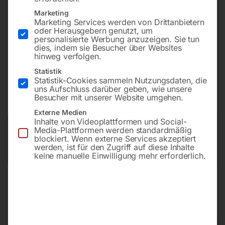
Tischplatte 1500×1480 mm
Marketing
Bohrung ø28
Marketing Services werden von Drittanbietern
oder Herausgebern genutzt, um
Gitter 100×100
personalisierte Werbung anzuzeigen. Sie tun
dies, indem sie Besucher über Websites
hinweg verfolgen.
€
12.499,20
Statistik
Statistik-Cookies sammeln Nutzungsdaten, die
uns Aufschluss darüber geben, wie unsere
inkl. MwSt.
Kostenloser Versand
Besucher mit unserer Website umgehen.
Lieferzeit:
ca. 8 – 10 Wochen
Externe Medien
Inhalte von Videoplattformen und Social-
Versandkosten Standard (Österreich):
€
0,00
Media-Plattformen werden standardmäßig
blockiert. Wenn externe Services akzeptiert
Bitte beachten Sie: Die Versandkosten gelten für Österreich.
werden, ist für den Zugriff auf diese Inhalte
Andere Länder können abweichen.
keine manuelle Einwilligung mehr erforderlich.
In den Warenkorb