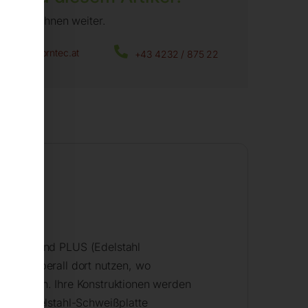
fen wir Ihnen weiter.
office@horntec.at
+43 4232 / 875 22
e 15mm)
und PLUS (Edelstahl
n sie überall dort nutzen, wo
n nutzen. Ihre Konstruktionen werden
 mit Edelstahl-Schweißplatte