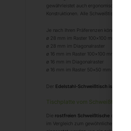
gewährleistet auch ergonomische und sc
Konstruktionen. Alle Schweißtische kö
Je nach Ihren Präferenzen können Sie 
ø 28 mm im Raster 100×100 mm
ø 28 mm im Diagonalraster
ø 16 mm im Raster 100×100 mm
ø 16 mm im Diagonalraster
ø 16 mm im Raster 50×50 mm
Der
Edelstahl-Schweißtisch ist mit Rä
Tischplatte vom Schweißtisch – S
Die
rostfreien Schweißtische
der INOX-S
im Vergleich zum gewöhnlichen Stahl ha