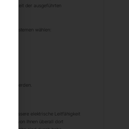
erholbarkeit der ausgeführten
.
hrungssystemen wählen:
 bewegt werden.
 eine bessere elektrische Leitfähigkeit
können von Ihnen überall dort