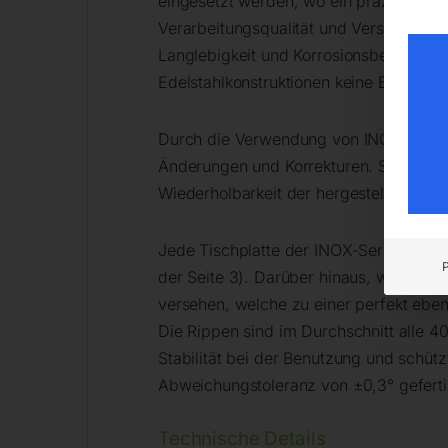
eingesetzt werden, wo ein präzises Sch
Verarbeitungsqualität und Verschleißfe
Langlebigkeit und Korrosionsbeständig
Edelstahlkonstruktionen keine Eisenau
Durch die Verwendung von INOX-Tische
Änderungen und Korrekturen. Sie gewäh
Wiederholbarkeit der hergestellten Kons
Jede Tischplatte der INOX-Serie ist mit
der Seite 3). Darüber hinaus, wie bei 
versehen, welche zu einer perfekt ebe
Die Rippen sind im Durchschnitt alle 40
Stabilität bei der Benutzung und schü
Abweichungstoleranz von ±0,3° geferti
Technische Details