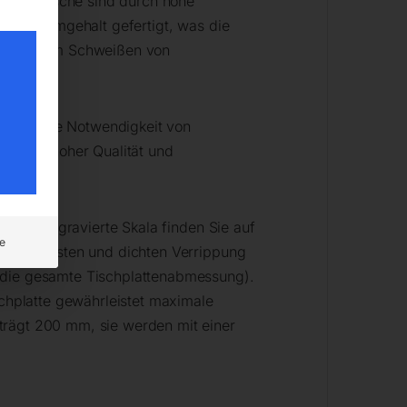
Schweißtische sind durch hohe
hem Chromgehalt gefertigt, was die
X sind beim Schweißen von
 ohne die Notwendigkeit von
chzeitig hoher Qualität und
r die eingravierte Skala finden Sie auf
e
iner robusten und dichten Verrippung
r die gesamte Tischplattenabmessung).
schplatte gewährleistet maximale
trägt 200 mm, sie werden mit einer