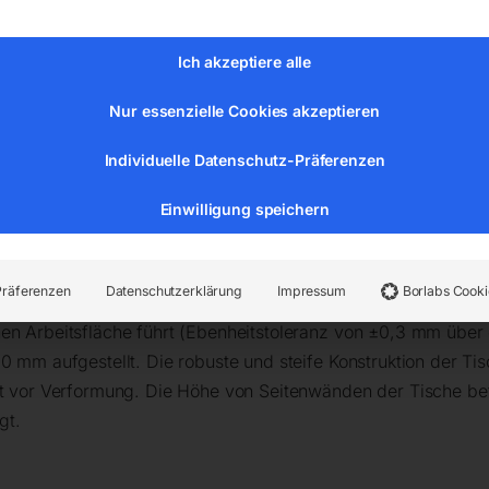
weißen von rostfreiem Stahl erforderlich ist. Die rostfreien 
stigkeit gekennzeichnet. Sie sind aus rostfreiem Stahl mit ho
keit versichert. Bei der Arbeit mit Schweißtischen GPPHINO
Ich akzeptiere alle
sscheidungen und keine Korrosionsausbrüche zu befürchten.
Nur essenzielle Cookies akzeptieren
n werden Ihre Konstruktionen
präzise und genau
ausgeführt,
Individuelle Datenschutz-Präferenzen
rleisten ein
ergonomisches und effizientes Arbeiten
bei glei
Einwilligung speichern
truktionen.
 einer eingravierten Skala ausgeführt (mehr Informationen übe
Präferenzen
Datenschutzerklärung
Impressum
Borlabs Cooki
herkömmlichen Schweißtischen, werden die Tischplatten mit e
nen Arbeitsfläche führt (Ebenheitstoleranz von ±0,3 mm übe
0 mm aufgestellt. Die robuste und steife Konstruktion der Ti
tzt vor Verformung. Die Höhe von Seitenwänden der Tische be
gt.