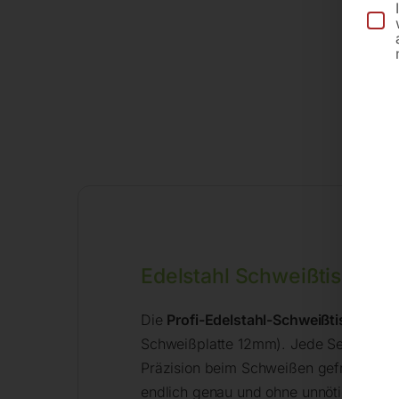
Edelstahl Schweißtisch au
Die
Profi-Edelstahl-Schweißtische
von 
Schweißplatte 12mm). Jede Serie hat 1
Präzision beim Schweißen gefragt wird
endlich genau und ohne unnötige Verbe