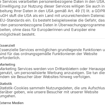
e Services verarbeiten personenbezogene Daten in den USA.
 Einwilligung zur Nutzung dieser Services willigen Sie auch in
Tischplatte 1500×1480 mm
beitung Ihrer Daten in den USA gemäß Art. 49 (1) lit. a GDPR
Bohrung ø16
uGH stuft die USA als ein Land mit unzureichendem Datensc
Gitter 100×100
EU-Standards ein. Es besteht beispielsweise die Gefahr, da
rden personenbezogene Daten in Überwachungsprogramme
beiten, ohne dass für Europäerinnen und Europäer eine
möglichkeit besteht.
€
12.499,20
gt eine Liste der Service-Gruppen, für die eine Einwilligung erteilt w
Essenziell
inkl. MwSt.
Kostenloser Versand
Essenzielle Services ermöglichen grundlegende Funktionen 
Lieferzeit:
ca. 8 – 10 Wochen
sind für das ordnungsgemäße Funktionieren der Website
erforderlich.
Versandkosten Standard (Österreich):
€
Marketing
Bitte beachten Sie: Die Versandkosten g
Marketing Services werden von Drittanbietern oder Herausg
genutzt, um personalisierte Werbung anzuzeigen. Sie tun die
indem sie Besucher über Websites hinweg verfolgen.
In den 
Statistik
Statistik-Cookies sammeln Nutzungsdaten, die uns Aufschlus
darüber geben, wie unsere Besucher mit unserer Website
umgehen.
Sie haben Frag
Externe Medien