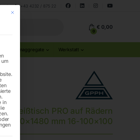
land
+43 4232 / 875 22
Mit diesem Button wird der Dialog geschlossen. Seine Funktionalität ist id
€
0,00
0
Stromaggregate
Werkstatt
en
n um
site.
e
ten
ierte
n.
 in
die
 Schweißtisch PRO auf Rädern
zen.
oder
1500×1480 mm 16-100×100
ungen