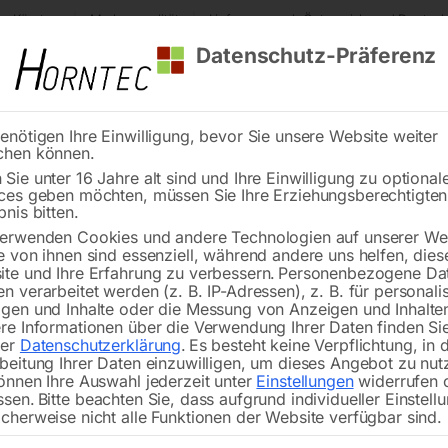
s Kärnten
Markenqualität
Lieferung nach Österreich und Deutsch
Datenschutz-Präferenz
enötigen Ihre Einwilligung, bevor Sie unsere Website weiter
chen können.
Reinigung
Schweißen
Stadtmobiliar
Stein
Sie unter 16 Jahre alt sind und Ihre Einwilligung zu optional
ces geben möchten, müssen Sie Ihre Erziehungsberechtigte
l Schweißtisch PRO auf Rädern 1500×1480 mm 16-100×100
bnis bitten.
erwenden Cookies und andere Technologien auf unserer Web
🔍
e von ihnen sind essenziell, während andere uns helfen, dies
te und Ihre Erfahrung zu verbessern.
Personenbezogene Da
n verarbeitet werden (z. B. IP-Adressen), z. B. für personalis
gen und Inhalte oder die Messung von Anzeigen und Inhalte
re Informationen über die Verwendung Ihrer Daten finden Sie
rer
Datenschutzerklärung
.
Es besteht keine Verpflichtung, in 
Edelstahl
beitung Ihrer Daten einzuwilligen, um dieses Angebot zu nut
önnen Ihre Auswahl jederzeit unter
Einstellungen
widerrufen 
ssen.
Bitte beachten Sie, dass aufgrund individueller Einstell
cherweise nicht alle Funktionen der Website verfügbar sind.