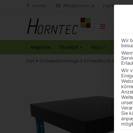
Horntec
office@horntec.at
Fachberatung au
Wir b
besu
Angebote
Druckluft
Holz
Metall
Wenn 
Servi
Start
Schweisstechnologie
Schweißtische
Edelstah
Erlau
Wir v
Einig
Websi
könne
Anzei
Weite
unse
Verar
Sie k
anpa
mögli