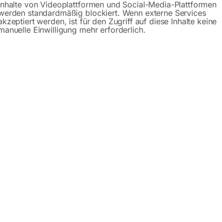
Inhalte von Videoplattformen und Social-Media-Plattformen
werden standardmäßig blockiert. Wenn externe Services
Gerne hel
akzeptiert werden, ist für den Zugriff auf diese Inhalte keine
manuelle Einwilligung mehr erforderlich.
Anfrageformular
Beschreibung
Produktsicherheit
f Rädern – Serie PRO
GPPH gibt es in zwei Serien:
PRO (Edelstahl Schweißplatt
0 verschiedene Plattformabmessungen zur Auswahl. Sie könne
. Sie nutzen ihn zum manuellen oder automatischen Schweiße
sserungen ausgeführt! Der günstige und stabile Schweißtisch