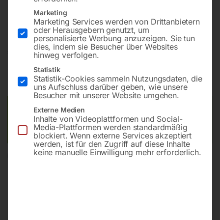
Bohrung ø28
Marketing
Gitter diagonal
Marketing Services werden von Drittanbietern
oder Herausgebern genutzt, um
personalisierte Werbung anzuzeigen. Sie tun
dies, indem sie Besucher über Websites
€
8.479,20
hinweg verfolgen.
Statistik
inkl. MwSt.
Kostenloser Versand
Statistik-Cookies sammeln Nutzungsdaten, die
Lieferzeit:
ca. 8 – 10 Wochen
uns Aufschluss darüber geben, wie unsere
Besucher mit unserer Website umgehen.
Versandkosten Standard (Österreich):
€
0,00
Externe Medien
Inhalte von Videoplattformen und Social-
Bitte beachten Sie: Die Versandkosten gelten für Österreich.
Media-Plattformen werden standardmäßig
Andere Länder können abweichen.
blockiert. Wenn externe Services akzeptiert
werden, ist für den Zugriff auf diese Inhalte
keine manuelle Einwilligung mehr erforderlich.
In den Warenkorb
Sie haben Fragen zu diesem
Artikel?