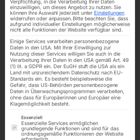
Verpflichtung, in die Verarbeitung Ihrer Daten
einzuwilligen, um dieses Angebot zu nutzen.
Sie
können Ihre Auswahl jederzeit unter
Einstellungen
widerrufen oder anpassen.
Bitte beachten Sie, dass
aufgrund individueller Einstellungen möglicherweise
nicht alle Funktionen der Website verfügbar sind.
Einige Services verarbeiten personenbezogene
Daten in den USA. Mit Ihrer Einwilligung zur
Nutzung dieser Services willigen Sie auch in die
Verarbeitung Ihrer Daten in den USA gemäß Art. 49
(1) lit. a GDPR ein. Der EuGH stuft die USA als ein
Land mit unzureichendem Datenschutz nach EU-
Standards ein. Es besteht beispielsweise die
Gefahr, dass US-Behörden personenbezogene
Daten in Überwachungsprogrammen verarbeiten,
Edelstahl Schweißtisch PRO auf
ohne dass für Europäerinnen und Europäer eine
Klagemöglichkeit besteht.
Rädern 1200×800 mm 28-diag
Es folgt eine Liste der Service-Gruppen, für die eine Einwilligun
Essenziell
Essenzielle Services ermöglichen
grundlegende Funktionen und sind für das
ordnungsgemäße Funktionieren der Website
Tischplatte 1200×800 mm
erforderlich.