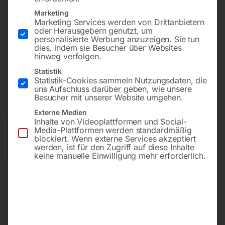
Tischplatte 1000×600 mm
Marketing
Bohrung ø16
Marketing Services werden von Drittanbietern
oder Herausgebern genutzt, um
Gitter 100×100
personalisierte Werbung anzuzeigen. Sie tun
dies, indem sie Besucher über Websites
hinweg verfolgen.
€
5.251,20
Statistik
Statistik-Cookies sammeln Nutzungsdaten, die
uns Aufschluss darüber geben, wie unsere
inkl. MwSt.
Kostenloser Versand
Besucher mit unserer Website umgehen.
Lieferzeit:
ca. 8 – 10 Wochen
Externe Medien
Inhalte von Videoplattformen und Social-
Versandkosten Standard (Österreich):
€
0,00
Media-Plattformen werden standardmäßig
blockiert. Wenn externe Services akzeptiert
Bitte beachten Sie: Die Versandkosten gelten für Österreich.
werden, ist für den Zugriff auf diese Inhalte
Andere Länder können abweichen.
keine manuelle Einwilligung mehr erforderlich.
In den Warenkorb