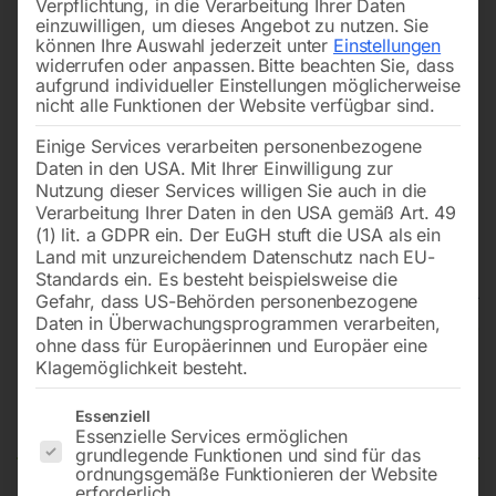
Verpflichtung, in die Verarbeitung Ihrer Daten
einzuwilligen, um dieses Angebot zu nutzen.
Sie
können Ihre Auswahl jederzeit unter
Einstellungen
widerrufen oder anpassen.
Bitte beachten Sie, dass
aufgrund individueller Einstellungen möglicherweise
nicht alle Funktionen der Website verfügbar sind.
Einige Services verarbeiten personenbezogene
Daten in den USA. Mit Ihrer Einwilligung zur
Nutzung dieser Services willigen Sie auch in die
Verarbeitung Ihrer Daten in den USA gemäß Art. 49
(1) lit. a GDPR ein. Der EuGH stuft die USA als ein
Land mit unzureichendem Datenschutz nach EU-
Standards ein. Es besteht beispielsweise die
Gefahr, dass US-Behörden personenbezogene
Daten in Überwachungsprogrammen verarbeiten,
Edelstahl Schweißtisch PRO auf
ohne dass für Europäerinnen und Europäer eine
Klagemöglichkeit besteht.
Rädern 1000×600 mm 16-
100×100
Es folgt eine Liste der Service-Gruppen, für die eine Einwilligun
Essenziell
Essenzielle Services ermöglichen
grundlegende Funktionen und sind für das
ordnungsgemäße Funktionieren der Website
erforderlich.