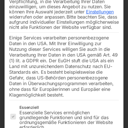
Verpflichtung, in die Verarbeitung Ihrer Daten
einzuwilligen, um dieses Angebot zu nutzen.
Sie
können Ihre Auswahl jederzeit unter
Einstellungen
widerrufen oder anpassen.
Bitte beachten Sie, dass
aufgrund individueller Einstellungen möglicherweise
nicht alle Funktionen der Website verfügbar sind.
Einige Services verarbeiten personenbezogene
Daten in den USA. Mit Ihrer Einwilligung zur
Nutzung dieser Services willigen Sie auch in die
Verarbeitung Ihrer Daten in den USA gemäß Art. 49
(1) lit. a GDPR ein. Der EuGH stuft die USA als ein
Land mit unzureichendem Datenschutz nach EU-
Standards ein. Es besteht beispielsweise die
Gefahr, dass US-Behörden personenbezogene
Daten in Überwachungsprogrammen verarbeiten,
Edelstahl Schweißtisch PRO auf
ohne dass für Europäerinnen und Europäer eine
Klagemöglichkeit besteht.
Rädern 1000×1000 mm 16-
100×100
Es folgt eine Liste der Service-Gruppen, für die eine Einwilligun
Essenziell
Essenzielle Services ermöglichen
grundlegende Funktionen und sind für das
ordnungsgemäße Funktionieren der Website
erforderlich.