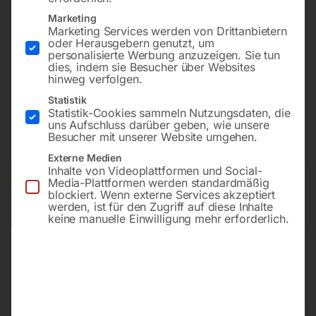
Tischplatte 1000×1000 mm
Marketing
Bohrung ø16
Marketing Services werden von Drittanbietern
oder Herausgebern genutzt, um
Gitter 100×100
personalisierte Werbung anzuzeigen. Sie tun
dies, indem sie Besucher über Websites
hinweg verfolgen.
€
7.339,20
Statistik
Statistik-Cookies sammeln Nutzungsdaten, die
uns Aufschluss darüber geben, wie unsere
inkl. MwSt.
Kostenloser Versand
Besucher mit unserer Website umgehen.
Lieferzeit:
ca. 8 – 10 Wochen
Externe Medien
Inhalte von Videoplattformen und Social-
Versandkosten Standard (Österreich):
€
0,00
Media-Plattformen werden standardmäßig
blockiert. Wenn externe Services akzeptiert
Bitte beachten Sie: Die Versandkosten gelten für Österreich.
werden, ist für den Zugriff auf diese Inhalte
Andere Länder können abweichen.
keine manuelle Einwilligung mehr erforderlich.
In den Warenkorb