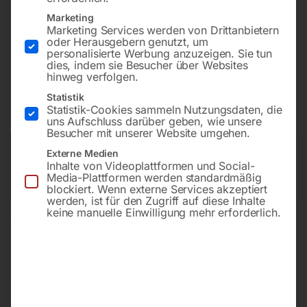
Bohrung ø16
Marketing
Gitter 50×50
Marketing Services werden von Drittanbietern
oder Herausgebern genutzt, um
personalisierte Werbung anzuzeigen. Sie tun
dies, indem sie Besucher über Websites
€
16.152,00
hinweg verfolgen.
Statistik
inkl. MwSt.
Kostenloser Versand
Statistik-Cookies sammeln Nutzungsdaten, die
Lieferzeit:
ca. 8 – 10 Wochen
uns Aufschluss darüber geben, wie unsere
Besucher mit unserer Website umgehen.
Versandkosten Standard (Österreich):
€
0,00
Externe Medien
Inhalte von Videoplattformen und Social-
Bitte beachten Sie: Die Versandkosten gelten für Österreich.
Media-Plattformen werden standardmäßig
Andere Länder können abweichen.
blockiert. Wenn externe Services akzeptiert
werden, ist für den Zugriff auf diese Inhalte
keine manuelle Einwilligung mehr erforderlich.
In den Warenkorb
Sie haben Fragen zu diesem
Artikel?