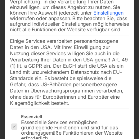
Verpflichtung, in die Verarbeitung Ihrer Daten
einzuwilligen, um dieses Angebot zu nutzen.
Sie
können Ihre Auswahl jederzeit unter
Einstellungen
widerrufen oder anpassen.
Bitte beachten Sie, dass
aufgrund individueller Einstellungen möglicherweise
nicht alle Funktionen der Website verfügbar sind.
Einige Services verarbeiten personenbezogene
Daten in den USA. Mit Ihrer Einwilligung zur
Nutzung dieser Services willigen Sie auch in die
Verarbeitung Ihrer Daten in den USA gemäß Art. 49
(1) lit. a GDPR ein. Der EuGH stuft die USA als ein
Land mit unzureichendem Datenschutz nach EU-
Standards ein. Es besteht beispielsweise die
Gefahr, dass US-Behörden personenbezogene
Daten in Überwachungsprogrammen verarbeiten,
Edelstahl Schweißtisch PRO
ohne dass für Europäerinnen und Europäer eine
Klagemöglichkeit besteht.
2400×1200 mm 16-50×50
Es folgt eine Liste der Service-Gruppen, für die eine Einwilligun
Essenziell
Essenzielle Services ermöglichen
grundlegende Funktionen und sind für das
ordnungsgemäße Funktionieren der Website
Tischplatte 2400×1200 mm
erforderlich.