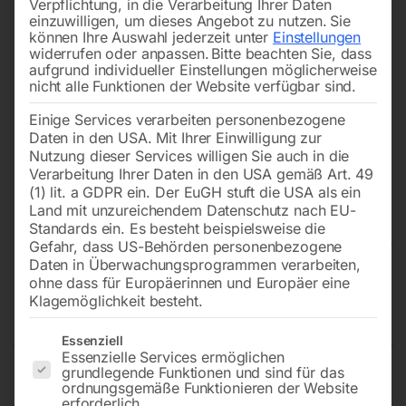
Verpflichtung, in die Verarbeitung Ihrer Daten
einzuwilligen, um dieses Angebot zu nutzen.
Sie
können Ihre Auswahl jederzeit unter
Einstellungen
widerrufen oder anpassen.
Bitte beachten Sie, dass
aufgrund individueller Einstellungen möglicherweise
nicht alle Funktionen der Website verfügbar sind.
Einige Services verarbeiten personenbezogene
Daten in den USA. Mit Ihrer Einwilligung zur
Nutzung dieser Services willigen Sie auch in die
Verarbeitung Ihrer Daten in den USA gemäß Art. 49
(1) lit. a GDPR ein. Der EuGH stuft die USA als ein
Land mit unzureichendem Datenschutz nach EU-
Standards ein. Es besteht beispielsweise die
Gefahr, dass US-Behörden personenbezogene
Daten in Überwachungsprogrammen verarbeiten,
Edelstahl Schweißtisch PRO
ohne dass für Europäerinnen und Europäer eine
Klagemöglichkeit besteht.
1200×800 mm 16-diag
Es folgt eine Liste der Service-Gruppen, für die eine Einwilligun
Essenziell
Essenzielle Services ermöglichen
grundlegende Funktionen und sind für das
ordnungsgemäße Funktionieren der Website
Tischplatte 1200×800 mm
erforderlich.