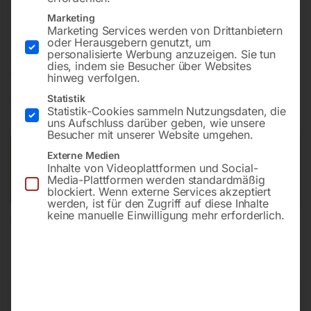
Bohrung ø16
Marketing
Gitter diagonal
Marketing Services werden von Drittanbietern
oder Herausgebern genutzt, um
personalisierte Werbung anzuzeigen. Sie tun
dies, indem sie Besucher über Websites
€
7.188,00
hinweg verfolgen.
Statistik
inkl. MwSt.
Kostenloser Versand
Statistik-Cookies sammeln Nutzungsdaten, die
Lieferzeit:
ca. 8 – 10 Wochen
uns Aufschluss darüber geben, wie unsere
Besucher mit unserer Website umgehen.
Versandkosten Standard (Österreich):
€
0,00
Externe Medien
Inhalte von Videoplattformen und Social-
Bitte beachten Sie: Die Versandkosten gelten für Österreich.
Media-Plattformen werden standardmäßig
Andere Länder können abweichen.
blockiert. Wenn externe Services akzeptiert
werden, ist für den Zugriff auf diese Inhalte
keine manuelle Einwilligung mehr erforderlich.
In den Warenkorb
Sie haben Fragen zu diesem
Artikel?