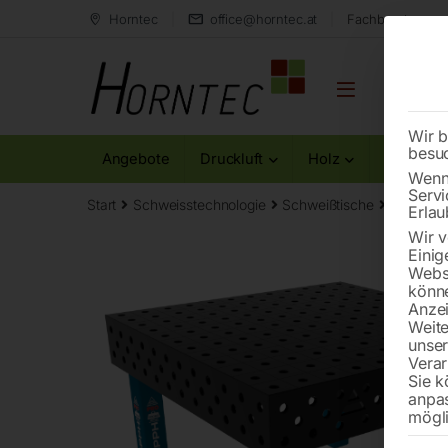
Horntec
office@horntec.at
Fachberatung au
Wir b
besu
Angebote
Druckluft
Holz
Metall
Wenn 
Servi
Start
Schweisstechnologie
Schweißtische
Edelsta
Erlau
Wir v
Einig
Websi
könne
Anzei
Weite
unse
Verar
Sie k
anpa
mögli