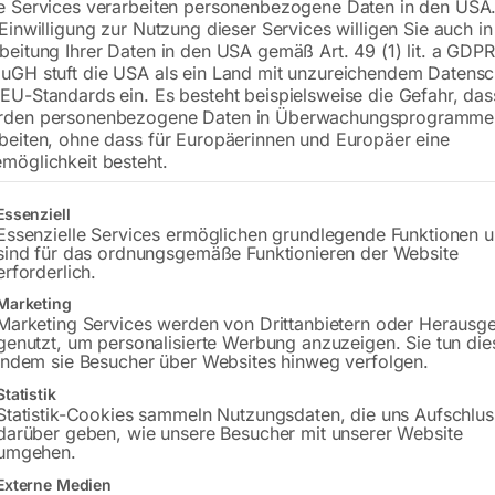
e Services verarbeiten personenbezogene Daten in den USA.
 Einwilligung zur Nutzung dieser Services willigen Sie auch in
Tischplatte 1200×1200 mm
beitung Ihrer Daten in den USA gemäß Art. 49 (1) lit. a GDPR
Bohrung ø28
uGH stuft die USA als ein Land mit unzureichendem Datensc
Gitter 100×100
EU-Standards ein. Es besteht beispielsweise die Gefahr, da
rden personenbezogene Daten in Überwachungsprogramme
beiten, ohne dass für Europäerinnen und Europäer eine
möglichkeit besteht.
€
8.748,00
gt eine Liste der Service-Gruppen, für die eine Einwilligung erteilt w
Essenziell
inkl. MwSt.
Kostenloser Versand
Essenzielle Services ermöglichen grundlegende Funktionen 
Lieferzeit:
ca. 8 – 10 Wochen
sind für das ordnungsgemäße Funktionieren der Website
erforderlich.
Versandkosten Standard (Österreich):
€
Marketing
Bitte beachten Sie: Die Versandkosten g
Marketing Services werden von Drittanbietern oder Herausg
genutzt, um personalisierte Werbung anzuzeigen. Sie tun die
indem sie Besucher über Websites hinweg verfolgen.
In den 
Statistik
Statistik-Cookies sammeln Nutzungsdaten, die uns Aufschlus
darüber geben, wie unsere Besucher mit unserer Website
umgehen.
Sie haben Frag
Externe Medien