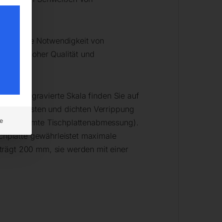
 ohne die Notwendigkeit von
chzeitig hoher Qualität und
r die eingravierte Skala finden Sie auf
iner robusten und dichten Verrippung
e
r die gesamte Tischplattenabmessung).
schplatte gewährleistet maximale
trägt 200 mm, sie werden mit einer