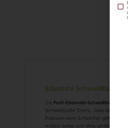
Edelstahl Schweißtisch au
Die
Profi-Edelstahl-Schweißtische
von 
Schweißplatte 12mm). Jede Serie hat 1
Präzision beim Schweißen gefragt wird
endlich genau und ohne unnötige Verbe