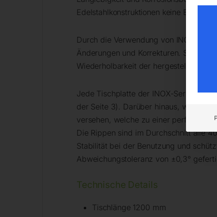
Edelstahlkonstruktionen keine Eisenau
Durch die Verwendung von INOX-Tische
Änderungen und Korrekturen. Sie gewäh
Wiederholbarkeit der hergestellten Kons
Jede Tischplatte der INOX-Serie ist mit
der Seite 3). Darüber hinaus, wie bei 
versehen, welche zu einer perfekt ebe
Die Rippen sind im Durchschnitt alle 40
Stabilität bei der Benutzung und schü
Abweichungstoleranz von ±0,3° geferti
Technische Details
Tischlänge 1200 mm