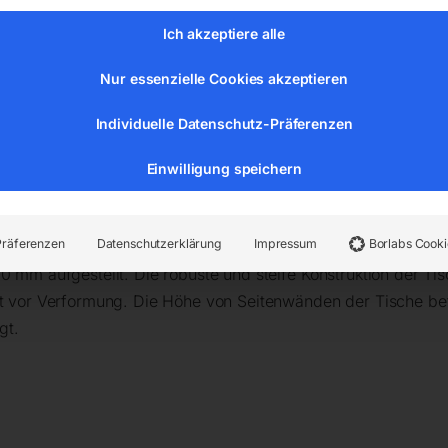
sscheidungen und keine Korrosionsausbrüche zu befürchten.
Ich akzeptiere alle
Nur essenzielle Cookies akzeptieren
n werden Ihre Konstruktionen
präzise und genau
ausgeführt,
rleisten ein
ergonomisches und effizientes Arbeiten
bei glei
Individuelle Datenschutz-Präferenzen
truktionen.
Einwilligung speichern
 einer eingravierten Skala ausgeführt (mehr Informationen übe
herkömmlichen Schweißtischen, werden die Tischplatten mit e
Präferenzen
Datenschutzerklärung
Impressum
Borlabs Cooki
nen Arbeitsfläche führt (Ebenheitstoleranz von ±0,3 mm übe
0 mm aufgestellt. Die robuste und steife Konstruktion der Ti
tzt vor Verformung. Die Höhe von Seitenwänden der Tische be
gt.