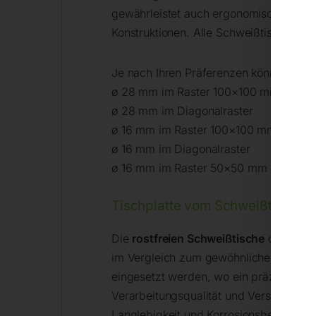
gewährleistet auch ergonomische und sc
Konstruktionen. Alle Schweißtische kö
Je nach Ihren Präferenzen können Sie 
ø 28 mm im Raster 100×100 mm
ø 28 mm im Diagonalraster
ø 16 mm im Raster 100×100 mm
ø 16 mm im Diagonalraster
ø 16 mm im Raster 50×50 mm
Tischplatte vom Schweißtisch – S
Die
rostfreien Schweißtische
der INOX-S
im Vergleich zum gewöhnlichen Stahl ha
eingesetzt werden, wo ein präzises Sch
Verarbeitungsqualität und Verschleißfe
Langlebigkeit und Korrosionsbeständig