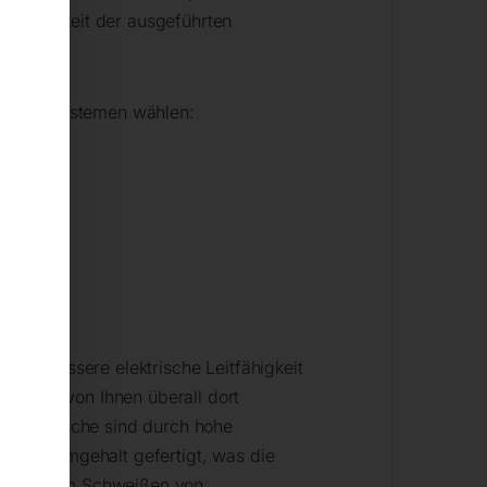
erholbarkeit der ausgeführten
.
hrungssystemen wählen:
 eine bessere elektrische Leitfähigkeit
können von Ihnen überall dort
Schweißtische sind durch hohe
hem Chromgehalt gefertigt, was die
X sind beim Schweißen von