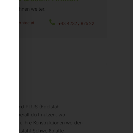
fen wir Ihnen weiter.
office@horntec.at
+43 4232 / 875 22
e 15mm)
und PLUS (Edelstahl
n sie überall dort nutzen, wo
n nutzen. Ihre Konstruktionen werden
 mit Edelstahl-Schweißplatte