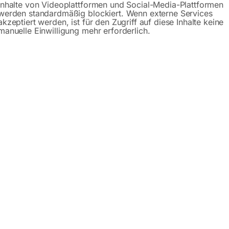
Inhalte von Videoplattformen und Social-Media-Plattformen
werden standardmäßig blockiert. Wenn externe Services
Gerne hel
akzeptiert werden, ist für den Zugriff auf diese Inhalte keine
manuelle Einwilligung mehr erforderlich.
Anfrageformular
Beschreibung
Produktsicherheit
f Füßen – Serie PRO
GPPH gibt es in zwei Serien:
PRO (Edelstahl Schweißplatt
0 verschiedene Plattformabmessungen zur Auswahl. Sie könne
. Sie nutzen ihn zum manuellen oder automatischen Schweiße
sserungen ausgeführt! Der günstige und stabile Schweißtisch