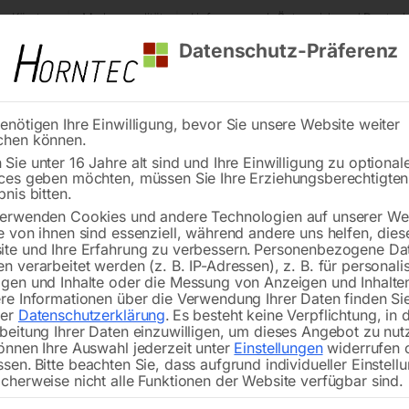
s Kärnten
Markenqualität
Lieferung nach Österreich und Deutsch
Datenschutz-Präferenz
enötigen Ihre Einwilligung, bevor Sie unsere Website weiter
chen können.
Reinigung
Schweißen
Stadtmobiliar
Stein
Sie unter 16 Jahre alt sind und Ihre Einwilligung zu optional
ces geben möchten, müssen Sie Ihre Erziehungsberechtigte
hl Schweißtisch PRO 1200×1200 mm 28-100×100
bnis bitten.
erwenden Cookies und andere Technologien auf unserer Web
🔍
e von ihnen sind essenziell, während andere uns helfen, dies
te und Ihre Erfahrung zu verbessern.
Personenbezogene Da
n verarbeitet werden (z. B. IP-Adressen), z. B. für personalis
gen und Inhalte oder die Messung von Anzeigen und Inhalte
re Informationen über die Verwendung Ihrer Daten finden Sie
rer
Datenschutzerklärung
.
Es besteht keine Verpflichtung, in 
Edelstahl Schwei
beitung Ihrer Daten einzuwilligen, um dieses Angebot zu nut
önnen Ihre Auswahl jederzeit unter
Einstellungen
widerrufen 
ssen.
Bitte beachten Sie, dass aufgrund individueller Einstell
cherweise nicht alle Funktionen der Website verfügbar sind.