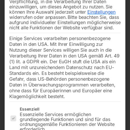
Verpflichtung, in die Verarbeitung Ihrer Daten
einzuwilligen, um dieses Angebot zu nutzen.
Sie
können Ihre Auswahl jederzeit unter
Einstellungen
widerrufen oder anpassen.
Bitte beachten Sie, dass
aufgrund individueller Einstellungen möglicherweise
nicht alle Funktionen der Website verfügbar sind.
Einige Services verarbeiten personenbezogene
Daten in den USA. Mit Ihrer Einwilligung zur
Nutzung dieser Services willigen Sie auch in die
Verarbeitung Ihrer Daten in den USA gemäß Art. 49
(1) lit. a GDPR ein. Der EuGH stuft die USA als ein
Land mit unzureichendem Datenschutz nach EU-
Standards ein. Es besteht beispielsweise die
Gefahr, dass US-Behörden personenbezogene
Daten in Überwachungsprogrammen verarbeiten,
Edelstahl Schweißtisch PRO
ohne dass für Europäerinnen und Europäer eine
Klagemöglichkeit besteht.
1200×1000 mm 16-100×100
Es folgt eine Liste der Service-Gruppen, für die eine Einwilligun
Essenziell
Essenzielle Services ermöglichen
grundlegende Funktionen und sind für das
ordnungsgemäße Funktionieren der Website
Tischplatte 1200×1000 mm
erforderlich.