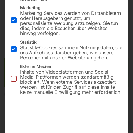
Bohrung ø16
Marketing
Gitter 100×100
Marketing Services werden von Drittanbietern
oder Herausgebern genutzt, um
personalisierte Werbung anzuzeigen. Sie tun
dies, indem sie Besucher über Websites
€
7.788,00
hinweg verfolgen.
Statistik
inkl. MwSt.
Kostenloser Versand
Statistik-Cookies sammeln Nutzungsdaten, die
Lieferzeit:
ca. 8 – 10 Wochen
uns Aufschluss darüber geben, wie unsere
Besucher mit unserer Website umgehen.
Versandkosten Standard (Österreich):
€
0,00
Externe Medien
Inhalte von Videoplattformen und Social-
Bitte beachten Sie: Die Versandkosten gelten für Österreich.
Media-Plattformen werden standardmäßig
Andere Länder können abweichen.
blockiert. Wenn externe Services akzeptiert
werden, ist für den Zugriff auf diese Inhalte
keine manuelle Einwilligung mehr erforderlich.
In den Warenkorb
Sie haben Fragen zu diesem
Artikel?