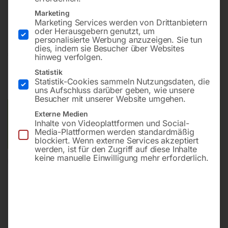
Bohrung ø16
Marketing
Gitter 50×50
Marketing Services werden von Drittanbietern
oder Herausgebern genutzt, um
personalisierte Werbung anzuzeigen. Sie tun
dies, indem sie Besucher über Websites
€
7.548,00
hinweg verfolgen.
Statistik
inkl. MwSt.
Kostenloser Versand
Statistik-Cookies sammeln Nutzungsdaten, die
Lieferzeit:
ca. 8 – 10 Wochen
uns Aufschluss darüber geben, wie unsere
Besucher mit unserer Website umgehen.
Versandkosten Standard (Österreich):
€
0,00
Externe Medien
Inhalte von Videoplattformen und Social-
Bitte beachten Sie: Die Versandkosten gelten für Österreich.
Media-Plattformen werden standardmäßig
Andere Länder können abweichen.
blockiert. Wenn externe Services akzeptiert
werden, ist für den Zugriff auf diese Inhalte
keine manuelle Einwilligung mehr erforderlich.
In den Warenkorb
Sie haben Fragen zu diesem
Artikel?