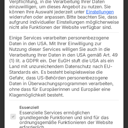
Verpflichtung, in die Verarbeitung Ihrer Daten
einzuwilligen, um dieses Angebot zu nutzen.
Sie
können Ihre Auswahl jederzeit unter
Einstellungen
widerrufen oder anpassen.
Bitte beachten Sie, dass
aufgrund individueller Einstellungen möglicherweise
nicht alle Funktionen der Website verfügbar sind.
Einige Services verarbeiten personenbezogene
Daten in den USA. Mit Ihrer Einwilligung zur
Nutzung dieser Services willigen Sie auch in die
Verarbeitung Ihrer Daten in den USA gemäß Art. 49
(1) lit. a GDPR ein. Der EuGH stuft die USA als ein
Land mit unzureichendem Datenschutz nach EU-
Standards ein. Es besteht beispielsweise die
Gefahr, dass US-Behörden personenbezogene
Daten in Überwachungsprogrammen verarbeiten,
Edelstahl Schweißtisch PRO
ohne dass für Europäerinnen und Europäer eine
Klagemöglichkeit besteht.
1000×1000 mm 16-50×50
Es folgt eine Liste der Service-Gruppen, für die eine Einwilligun
Essenziell
Essenzielle Services ermöglichen
grundlegende Funktionen und sind für das
ordnungsgemäße Funktionieren der Website
Tischplatte 1000×1000 mm
erforderlich.