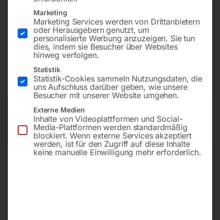
Bohrung ø28
Marketing
Gitter diagonal
Marketing Services werden von Drittanbietern
oder Herausgebern genutzt, um
personalisierte Werbung anzuzeigen. Sie tun
dies, indem sie Besucher über Websites
€
5.448,00
hinweg verfolgen.
Statistik
inkl. MwSt.
Kostenloser Versand
Statistik-Cookies sammeln Nutzungsdaten, die
Lieferzeit:
ca. 8 – 10 Wochen
uns Aufschluss darüber geben, wie unsere
Besucher mit unserer Website umgehen.
Versandkosten Standard (Österreich):
€
0,00
Externe Medien
Inhalte von Videoplattformen und Social-
Bitte beachten Sie: Die Versandkosten gelten für Österreich.
Media-Plattformen werden standardmäßig
Andere Länder können abweichen.
blockiert. Wenn externe Services akzeptiert
werden, ist für den Zugriff auf diese Inhalte
keine manuelle Einwilligung mehr erforderlich.
In den Warenkorb
Sie haben Fragen zu diesem
Artikel?