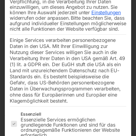
Verpflichtung, in die Verarbeitung Ihrer Daten
einzuwilligen, um dieses Angebot zu nutzen.
Sie
können Ihre Auswahl jederzeit unter
Einstellungen
widerrufen oder anpassen.
Bitte beachten Sie, dass
aufgrund individueller Einstellungen möglicherweise
nicht alle Funktionen der Website verfügbar sind.
Einige Services verarbeiten personenbezogene
Daten in den USA. Mit Ihrer Einwilligung zur
Nutzung dieser Services willigen Sie auch in die
Verarbeitung Ihrer Daten in den USA gemäß Art. 49
(1) lit. a GDPR ein. Der EuGH stuft die USA als ein
Land mit unzureichendem Datenschutz nach EU-
Standards ein. Es besteht beispielsweise die
Gefahr, dass US-Behörden personenbezogene
Daten in Überwachungsprogrammen verarbeiten,
Edelstahl Schweißtisch PLUS
ohne dass für Europäerinnen und Europäer eine
Klagemöglichkeit besteht.
1000×1000 mm 28-diag
Es folgt eine Liste der Service-Gruppen, für die eine Einwilligun
Essenziell
Essenzielle Services ermöglichen
grundlegende Funktionen und sind für das
ordnungsgemäße Funktionieren der Website
Tischplatte 1000×1000 mm
erforderlich.