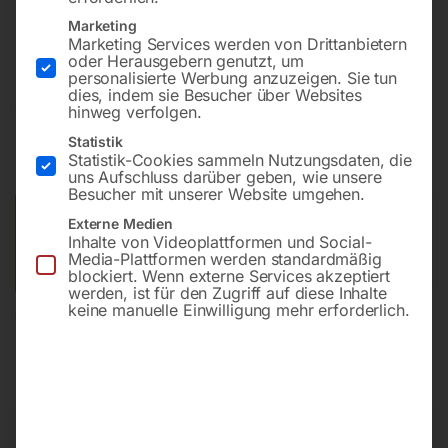
Bohrung ø28
Marketing
Gitter 100×100
Marketing Services werden von Drittanbietern
oder Herausgebern genutzt, um
personalisierte Werbung anzuzeigen. Sie tun
dies, indem sie Besucher über Websites
€
4.788,00
hinweg verfolgen.
Statistik
inkl. MwSt.
Kostenloser Versand
Statistik-Cookies sammeln Nutzungsdaten, die
Lieferzeit:
ca. 8 – 10 Wochen
uns Aufschluss darüber geben, wie unsere
Besucher mit unserer Website umgehen.
Versandkosten Standard (Österreich):
€
0,00
Externe Medien
Inhalte von Videoplattformen und Social-
Bitte beachten Sie: Die Versandkosten gelten für Österreich.
Media-Plattformen werden standardmäßig
Andere Länder können abweichen.
blockiert. Wenn externe Services akzeptiert
werden, ist für den Zugriff auf diese Inhalte
keine manuelle Einwilligung mehr erforderlich.
In den Warenkorb
Sie haben Fragen zu diesem
Artikel?