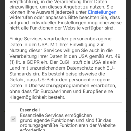
Verpflichtung, in die Verarbeitung Ihrer Daten
einzuwilligen, um dieses Angebot zu nutzen.
Sie
können Ihre Auswahl jederzeit unter
Einstellungen
widerrufen oder anpassen.
Bitte beachten Sie, dass
aufgrund individueller Einstellungen möglicherweise
nicht alle Funktionen der Website verfügbar sind.
Einige Services verarbeiten personenbezogene
Daten in den USA. Mit Ihrer Einwilligung zur
Nutzung dieser Services willigen Sie auch in die
Verarbeitung Ihrer Daten in den USA gemäß Art. 49
(1) lit. a GDPR ein. Der EuGH stuft die USA als ein
Land mit unzureichendem Datenschutz nach EU-
Standards ein. Es besteht beispielsweise die
Gefahr, dass US-Behörden personenbezogene
Daten in Überwachungsprogrammen verarbeiten,
Edelstahl Schweißtisch PLUS
ohne dass für Europäerinnen und Europäer eine
Klagemöglichkeit besteht.
1000×1000 mm 28-100×100
Es folgt eine Liste der Service-Gruppen, für die eine Einwilligun
Essenziell
Essenzielle Services ermöglichen
grundlegende Funktionen und sind für das
ordnungsgemäße Funktionieren der Website
Tischplatte 1000×1000 mm
erforderlich.