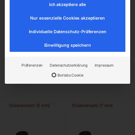
EAN:
9004853320194
Artikelnummer:
32019
Ich akzeptiere alle
Kategorien:
Spritzpistolen
,
Nur essenzielle Cookies akzeptieren
Drucklufttechnologie
Individuelle Datenschutz-Präferenzen
Einwilligung speichern
Präferenzen
Datenschutzerklärung
Impressum
Ähnliche Produkte
Borlabs Cookie
Düseneinsatz (5 mm)
Düseneinsatz (7 mm)