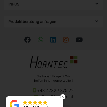
INFOS
Produktberatung anfragen
Sie haben Fragen? Wir
helfen Ihnen gerne weiter!
+43 4232 / 875 22
office@horntec.at