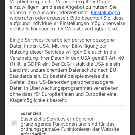
Verpflichtung, in die Verarbeitung Ihrer Daten
einzuwilligen, um dieses Angebot zu nutzen.
Sie
können Ihre Auswahl jederzeit unter
Einstellungen
widerrufen oder anpassen.
Bitte beachten Sie, dass
aufgrund individueller Einstellungen möglicherweise
nicht alle Funktionen der Website verfügbar sind.
Einige Services verarbeiten personenbezogene
Daten in den USA. Mit Ihrer Einwilligung zur
Nutzung dieser Services willigen Sie auch in die
Verarbeitung Ihrer Daten in den USA gemäß Art. 49
(1) lit. a GDPR ein. Der EuGH stuft die USA als ein
Land mit unzureichendem Datenschutz nach EU-
Standards ein. Es besteht beispielsweise die
Gefahr, dass US-Behörden personenbezogene
Daten in Überwachungsprogrammen verarbeiten,
Düsensatz 2,2 mm komplett
ohne dass für Europäerinnen und Europäer eine
Klagemöglichkeit besteht.
Es folgt eine Liste der Service-Gruppen, für die eine Einwilligun
Essenziell
Essenzielle Services ermöglichen
für Modell RECORD 2200 OT – SB
grundlegende Funktionen und sind für das
ordnungsgemäße Funktionieren der Website
erforderlich.