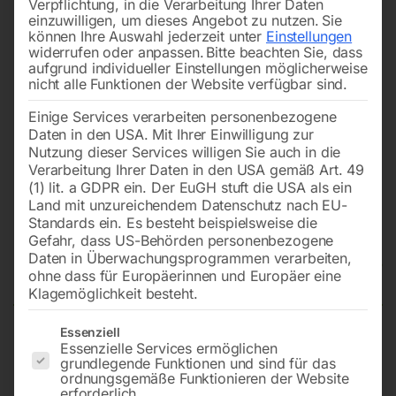
Verpflichtung, in die Verarbeitung Ihrer Daten
einzuwilligen, um dieses Angebot zu nutzen.
Sie
können Ihre Auswahl jederzeit unter
Einstellungen
widerrufen oder anpassen.
Bitte beachten Sie, dass
aufgrund individueller Einstellungen möglicherweise
nicht alle Funktionen der Website verfügbar sind.
Einige Services verarbeiten personenbezogene
Daten in den USA. Mit Ihrer Einwilligung zur
Nutzung dieser Services willigen Sie auch in die
Verarbeitung Ihrer Daten in den USA gemäß Art. 49
(1) lit. a GDPR ein. Der EuGH stuft die USA als ein
Land mit unzureichendem Datenschutz nach EU-
Standards ein. Es besteht beispielsweise die
Gefahr, dass US-Behörden personenbezogene
Daten in Überwachungsprogrammen verarbeiten,
Druckmanometer 0-12 bar
ohne dass für Europäerinnen und Europäer eine
Klagemöglichkeit besteht.
Es folgt eine Liste der Service-Gruppen, für die eine Einwilligun
Essenziell
Essenzielle Services ermöglichen
Ø 63 mm, Ø 1/4′ AG unten, für Reifenfüller, 1 Stk.
grundlegende Funktionen und sind für das
Packung – SB
ordnungsgemäße Funktionieren der Website
erforderlich.