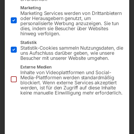
Marketing
Marketing Services werden von Drittanbietern
€
26,40
oder Herausgebern genutzt, um
personalisierte Werbung anzuzeigen. Sie tun
inkl. MwSt.
zzgl.
Versandkosten
dies, indem sie Besucher über Websites
Lieferzeit:
ca. 2 - 3 Tage
hinweg verfolgen.
Statistik
Statistik-Cookies sammeln Nutzungsdaten, die
Versandkosten Standard (Österreich):
€
10,00
uns Aufschluss darüber geben, wie unsere
Bitte beachten Sie: Die Versandkosten gelten für Österreich.
Besucher mit unserer Website umgehen.
Andere Länder können abweichen.
Externe Medien
Inhalte von Videoplattformen und Social-
Media-Plattformen werden standardmäßig
In den Warenkorb
blockiert. Wenn externe Services akzeptiert
werden, ist für den Zugriff auf diese Inhalte
keine manuelle Einwilligung mehr erforderlich.
Sie haben Fragen zu diesem
Artikel?
Gerne helfen wir Ihnen weiter.
Anfrageformular