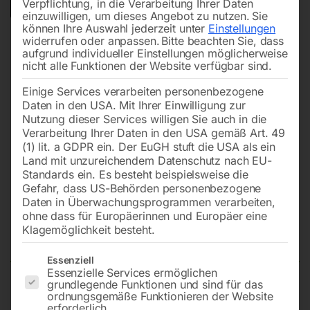
Verpflichtung, in die Verarbeitung Ihrer Daten
einzuwilligen, um dieses Angebot zu nutzen.
Sie
können Ihre Auswahl jederzeit unter
Einstellungen
widerrufen oder anpassen.
Bitte beachten Sie, dass
aufgrund individueller Einstellungen möglicherweise
nicht alle Funktionen der Website verfügbar sind.
Einige Services verarbeiten personenbezogene
Daten in den USA. Mit Ihrer Einwilligung zur
Nutzung dieser Services willigen Sie auch in die
Verarbeitung Ihrer Daten in den USA gemäß Art. 49
(1) lit. a GDPR ein. Der EuGH stuft die USA als ein
Land mit unzureichendem Datenschutz nach EU-
Standards ein. Es besteht beispielsweise die
Gefahr, dass US-Behörden personenbezogene
Daten in Überwachungsprogrammen verarbeiten,
Druckluftrohr Stangenware PEXa
ohne dass für Europäerinnen und Europäer eine
Ø 15 x 12 mm, 3m
Klagemöglichkeit besteht.
Es folgt eine Liste der Service-Gruppen, für die eine Einwilligun
Essenziell
Essenzielle Services ermöglichen
grundlegende Funktionen und sind für das
25 bar Preis pro Stange = 3m
ordnungsgemäße Funktionieren der Website
erforderlich.