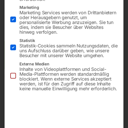
Marketing
Marketing Services werden von Drittanbietern
€
16,80
oder Herausgebern genutzt, um
personalisierte Werbung anzuzeigen. Sie tun
dies, indem sie Besucher über Websites
inkl. MwSt.
zzgl.
Versandkosten
hinweg verfolgen.
Lieferzeit:
ca. 2 - 3 Tage
Statistik
Statistik-Cookies sammeln Nutzungsdaten, die
Versandkosten Standard (Österreich):
€
40,00
uns Aufschluss darüber geben, wie unsere
Besucher mit unserer Website umgehen.
Bitte beachten Sie: Die Versandkosten gelten für Österreich.
Andere Länder können abweichen.
Externe Medien
Inhalte von Videoplattformen und Social-
Media-Plattformen werden standardmäßig
In den Warenkorb
blockiert. Wenn externe Services akzeptiert
werden, ist für den Zugriff auf diese Inhalte
keine manuelle Einwilligung mehr erforderlich.
Sie haben Fragen zu diesem
Artikel?
Gerne helfen wir Ihnen weiter.