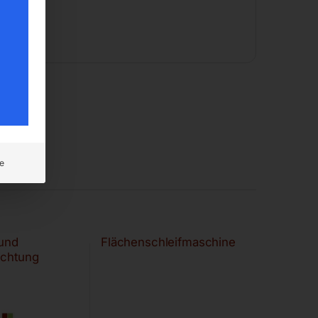
e
 und
Flächenschleifmaschine
ichtung