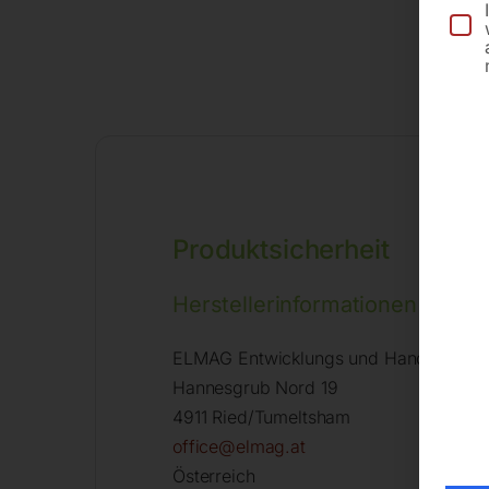
Produktsicherheit
Herstellerinformationen
ELMAG Entwicklungs und Handels Gm
Hannesgrub Nord 19
4911 Ried/Tumeltsham
office@elmag.at
Österreich