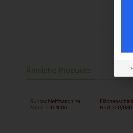
Ähnliche Produkte
Rundschleifmaschine
Flächenschle
Modell CG 1500
HSG 300/630