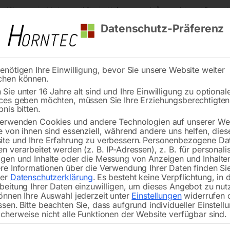
s Kärnten
Markenqualität
Lieferung nach Österreich und Deutsch
Datenschutz-Präferenz
enötigen Ihre Einwilligung, bevor Sie unsere Website weiter
chen können.
Reinigung
Schweißen
Stadtmobiliar
Stein
Sie unter 16 Jahre alt sind und Ihre Einwilligung zu optional
ces geben möchten, müssen Sie Ihre Erziehungsberechtigte
Druckdornsatz
bnis bitten.
erwenden Cookies und andere Technologien auf unserer Web
🔍
e von ihnen sind essenziell, während andere uns helfen, dies
te und Ihre Erfahrung zu verbessern.
Personenbezogene Da
n verarbeitet werden (z. B. IP-Adressen), z. B. für personalis
gen und Inhalte oder die Messung von Anzeigen und Inhalte
re Informationen über die Verwendung Ihrer Daten finden Sie
rer
Datenschutzerklärung
.
Es besteht keine Verpflichtung, in 
beitung Ihrer Daten einzuwilligen, um dieses Angebot zu nut
önnen Ihre Auswahl jederzeit unter
Einstellungen
widerrufen 
ssen.
Bitte beachten Sie, dass aufgrund individueller Einstell
cherweise nicht alle Funktionen der Website verfügbar sind.
für PREMIUM WPMEH 30/60/100Ø 1