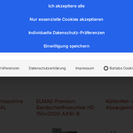
Ich akzeptiere alle
Nur essenzielle Cookies akzeptieren
Individuelle Datenschutz-Präferenzen
Einwilligung speichern
Präferenzen
Datenschutzerklärung
Impressum
Borlabs Cooki
ifmaschine
ELMAG Premium
Kühlmittel-
 AL
Bandschleifmaschine HD
Absaugeinr
150×2000 A/HD-B