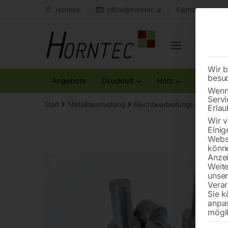
Horntec
office@horntec.at
Fachberatung au
Wir b
besu
Angebote
Druckluft
Holz
Metall
Wenn 
Servi
Start
Metallbearbeitung
Blechbearbeitungs-Zubehör
Erlau
Wir v
Einig
Websi
könne
Anzei
Weite
unse
Verar
Sie k
anpa
mögli