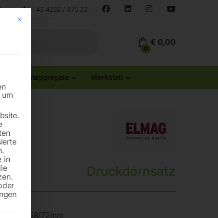
land
+43 4232 / 875 22
Mit diesem Button wird der Dialog geschlossen. Seine Funktionalität ist id
€
0,00
0
Stromaggregate
Werkstatt
en
n um
site.
e
ten
ierte
n.
 in
die
Druckdornsatz
zen.
oder
ungen
8/33/45/58/72mm