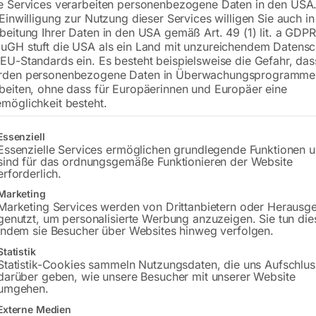
e Services verarbeiten personenbezogene Daten in den USA.
 Einwilligung zur Nutzung dieser Services willigen Sie auch in
beitung Ihrer Daten in den USA gemäß Art. 49 (1) lit. a GDPR
uGH stuft die USA als ein Land mit unzureichendem Datensc
€
720,00
EU-Standards ein. Es besteht beispielsweise die Gefahr, da
rden personenbezogene Daten in Überwachungsprogramme
inkl. MwSt.
zzgl.
Versandkosten
beiten, ohne dass für Europäerinnen und Europäer eine
Lieferzeit:
ca. 2 - 3 Tage
möglichkeit besteht.
Versandkosten Standard (Österreich):
€
gt eine Liste der Service-Gruppen, für die eine Einwilligung erteilt w
Essenziell
Bitte beachten Sie: Die Versandkosten g
Essenzielle Services ermöglichen grundlegende Funktionen 
sind für das ordnungsgemäße Funktionieren der Website
erforderlich.
In den 
Marketing
Marketing Services werden von Drittanbietern oder Herausg
genutzt, um personalisierte Werbung anzuzeigen. Sie tun die
indem sie Besucher über Websites hinweg verfolgen.
Sie haben Frag
Statistik
Statistik-Cookies sammeln Nutzungsdaten, die uns Aufschlus
darüber geben, wie unsere Besucher mit unserer Website
Gerne hel
umgehen.
Externe Medien
Anfrageformular