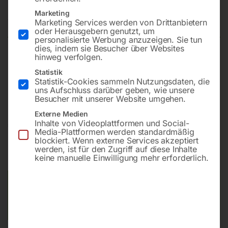
Marketing
Nicht vorrätig
Verfügbarkeit:
Marketing Services werden von Drittanbietern
oder Herausgebern genutzt, um
personalisierte Werbung anzuzeigen. Sie tun
dies, indem sie Besucher über Websites
hinweg verfolgen.
Modell PAL-3L D 24 lt. ACHTUNG: externe
Statistik
Staubabsaugung mit Filter-Kasten PAL-6AF ist zwingend
Statistik-Cookies sammeln Nutzungsdaten, die
nötig! Diese ist im Lieferumfang nicht enthalten!
uns Aufschluss darüber geben, wie unsere
Besucher mit unserer Website umgehen.
Externe Medien
Inhalte von Videoplattformen und Social-
€
11.340,00
Media-Plattformen werden standardmäßig
blockiert. Wenn externe Services akzeptiert
inkl. MwSt.
Kostenloser Versand
werden, ist für den Zugriff auf diese Inhalte
keine manuelle Einwilligung mehr erforderlich.
Lieferzeit:
Auf Nachfrage
Versandkosten Standard (Österreich):
€
0,00
Bitte beachten Sie: Die Versandkosten gelten für Österreich.
Andere Länder können abweichen.