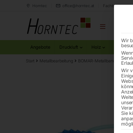
Horntec
office@horntec.at
Fachberatung au
Wir b
besu
Angebote
Druckluft
Holz
Metall
Wenn 
Servi
Start
Metallbearbeitung
BOMAR-Metallbandsägemas
Erlau
Wir v
Einig
Websi
könne
Anzei
Weite
unse
Verar
Sie k
anpa
mögli