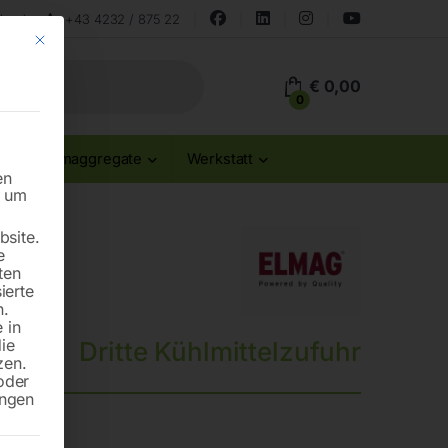
land
+43 4232 / 875 22
Mit diesem Button wird der Dialog geschlossen. Seine Funktionalität ist id
€
0,00
0
Stromaggregate
Werkstatt
en
n um
site.
e
ten
ierte
n.
 in
die
Dritte Kühlmittelzufuhr
zen.
oder
ungen