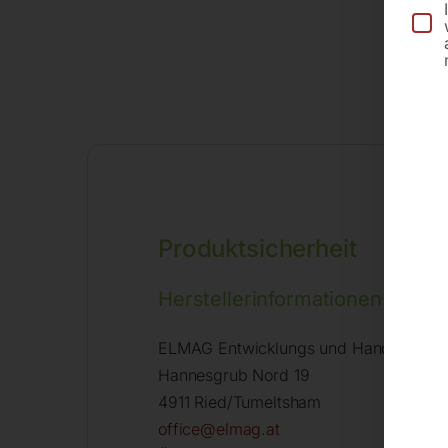
Produktsicherheit
Herstellerinformationen
ELMAG Entwicklungs und Handels Gm
Hannesgrub Nord 19
4911 Ried/Tumeltsham
office@elmag.at