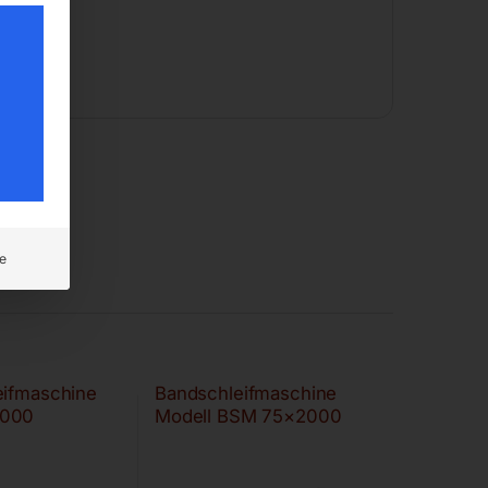
e
eifmaschine
Bandschleifmaschine
2000
Modell BSM 75×2000