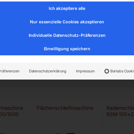
Ich akzeptiere alle
Nur essenzielle Cookies akzeptieren
Individuelle Datenschutz-Präferenzen
Einwilligung speichern
Präferenzen
Datenschutzerklärung
Impressum
Borlabs Cooki
ifmaschine
Flächenschleifmaschine
Radienschl
00/1000
RSM 100×