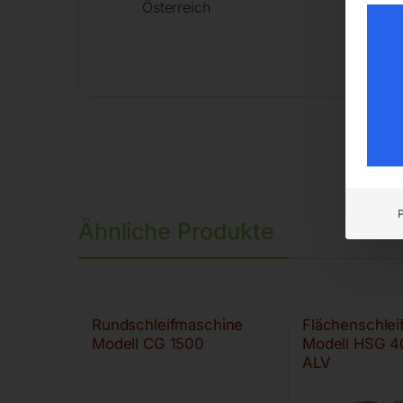
Österreich
Ähnliche Produkte
Rundschleifmaschine
Flächenschle
Modell CG 1500
Modell HSG 4
ALV