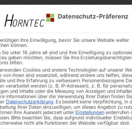
s Kärnten
Markenqualität
Lieferung nach Österreich und Deutsch
Datenschutz-Präferenz
enötigen Ihre Einwilligung, bevor Sie unsere Website weiter
chen können.
Reinigung
Schweißen
Stadtmobiliar
Stein
Sie unter 16 Jahre alt sind und Ihre Einwilligung zu optional
ces geben möchten, müssen Sie Ihre Erziehungsberechtigte
chinen
Dritte Kühlmittelzufuhr
bnis bitten.
erwenden Cookies und andere Technologien auf unserer Web
🔍
e von ihnen sind essenziell, während andere uns helfen, dies
te und Ihre Erfahrung zu verbessern.
Personenbezogene Da
n verarbeitet werden (z. B. IP-Adressen), z. B. für personalis
gen und Inhalte oder die Messung von Anzeigen und Inhalte
re Informationen über die Verwendung Ihrer Daten finden Sie
rer
Datenschutzerklärung
.
Es besteht keine Verpflichtung, in 
beitung Ihrer Daten einzuwilligen, um dieses Angebot zu nut
önnen Ihre Auswahl jederzeit unter
Einstellungen
widerrufen 
ssen.
Bitte beachten Sie, dass aufgrund individueller Einstell
cherweise nicht alle Funktionen der Website verfügbar sind.
für BOMAR-Bandsägen