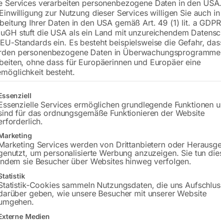
e Services verarbeiten personenbezogene Daten in den USA.
 Einwilligung zur Nutzung dieser Services willigen Sie auch in
beitung Ihrer Daten in den USA gemäß Art. 49 (1) lit. a GDPR
uGH stuft die USA als ein Land mit unzureichendem Datensc
€
156,00
EU-Standards ein. Es besteht beispielsweise die Gefahr, da
rden personenbezogene Daten in Überwachungsprogramme
inkl. MwSt.
zzgl.
Versandkosten
beiten, ohne dass für Europäerinnen und Europäer eine
Lieferzeit:
Versandbereit in KW 31/2026
möglichkeit besteht.
Versandkosten Standard (Österreich):
€
gt eine Liste der Service-Gruppen, für die eine Einwilligung erteilt w
Essenziell
Bitte beachten Sie: Die Versandkosten g
Essenzielle Services ermöglichen grundlegende Funktionen 
sind für das ordnungsgemäße Funktionieren der Website
erforderlich.
In den 
Marketing
Marketing Services werden von Drittanbietern oder Herausg
genutzt, um personalisierte Werbung anzuzeigen. Sie tun die
indem sie Besucher über Websites hinweg verfolgen.
Sie haben Frag
Statistik
Statistik-Cookies sammeln Nutzungsdaten, die uns Aufschlus
darüber geben, wie unsere Besucher mit unserer Website
Gerne hel
umgehen.
Externe Medien
Anfrageformular