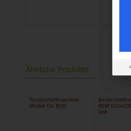
Ähnliche Produkte
Rundschleifmaschine
Bandschleifm
Modell CG 1500
BSM 100×122
Volt