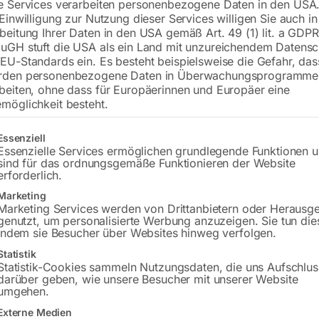
e Services verarbeiten personenbezogene Daten in den USA.
 Einwilligung zur Nutzung dieser Services willigen Sie auch in
beitung Ihrer Daten in den USA gemäß Art. 49 (1) lit. a GDPR
uGH stuft die USA als ein Land mit unzureichendem Datensc
€
210,00
EU-Standards ein. Es besteht beispielsweise die Gefahr, da
rden personenbezogene Daten in Überwachungsprogramme
inkl. MwSt.
zzgl.
Versandkosten
beiten, ohne dass für Europäerinnen und Europäer eine
Lieferzeit:
ca. 2 - 3 Tage
möglichkeit besteht.
Versandkosten Standard (Österreich):
€
gt eine Liste der Service-Gruppen, für die eine Einwilligung erteilt w
Essenziell
Bitte beachten Sie: Die Versandkosten g
Essenzielle Services ermöglichen grundlegende Funktionen 
sind für das ordnungsgemäße Funktionieren der Website
erforderlich.
In den 
Marketing
Marketing Services werden von Drittanbietern oder Herausg
genutzt, um personalisierte Werbung anzuzeigen. Sie tun die
indem sie Besucher über Websites hinweg verfolgen.
Sie haben Frag
Statistik
Statistik-Cookies sammeln Nutzungsdaten, die uns Aufschlus
darüber geben, wie unsere Besucher mit unserer Website
Gerne hel
umgehen.
Externe Medien
Anfrageformular