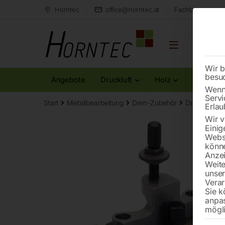
Horntec
office@horntec.at
Fachberatung au
Wir b
besu
Angebote
Druckluft
Holz
Metall
Wenn 
Servi
Start
Metallbearbeitung
Dreh-Zubehör
Drehstahlha
Erlau
Wir v
Einig
Websi
könne
Anzei
Weite
unse
Verar
Sie k
anpa
mögli