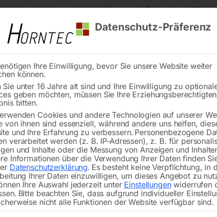
s Kärnten
Markenqualität
Lieferung nach Österreich und Deutsch
Datenschutz-Präferenz
enötigen Ihre Einwilligung, bevor Sie unsere Website weiter
chen können.
Reinigung
Schweißen
Stadtmobiliar
Stein
Sie unter 16 Jahre alt sind und Ihre Einwilligung zu optional
ces geben möchten, müssen Sie Ihre Erziehungsberechtigte
lter ‘System MULTIFIX’
bnis bitten.
erwenden Cookies und andere Technologien auf unserer Web
🔍
e von ihnen sind essenziell, während andere uns helfen, dies
te und Ihre Erfahrung zu verbessern.
Personenbezogene Da
n verarbeitet werden (z. B. IP-Adressen), z. B. für personalis
gen und Inhalte oder die Messung von Anzeigen und Inhalte
re Informationen über die Verwendung Ihrer Daten finden Sie
rer
Datenschutzerklärung
.
Es besteht keine Verpflichtung, in 
Drehs
beitung Ihrer Daten einzuwilligen, um dieses Angebot zu nut
önnen Ihre Auswahl jederzeit unter
Einstellungen
widerrufen 
ssen.
Bitte beachten Sie, dass aufgrund individueller Einstell
cherweise nicht alle Funktionen der Website verfügbar sind.
Type BD 25×120 mm