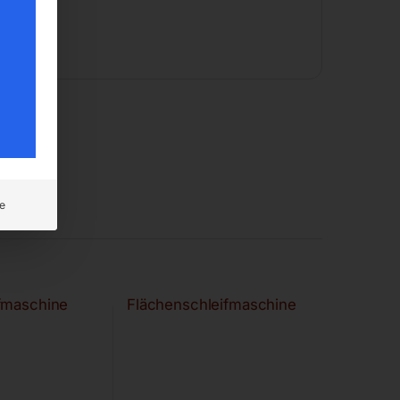
e
fmaschine
Flächenschleifmaschine