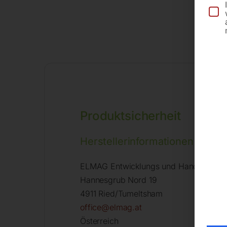
Produktsicherheit
Herstellerinformationen
ELMAG Entwicklungs und Handels Gm
Hannesgrub Nord 19
4911 Ried/Tumeltsham
office@elmag.at
Österreich