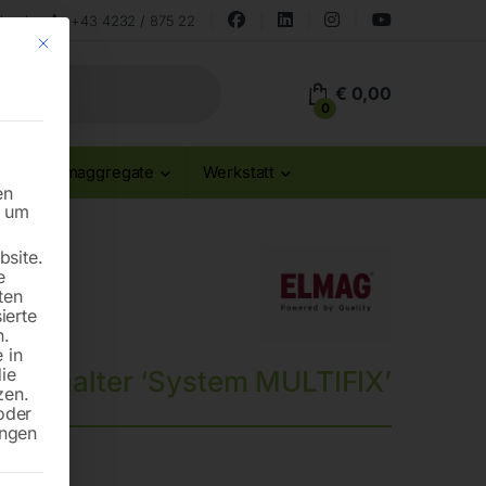
land
+43 4232 / 875 22
Mit diesem Button wird der Dialog geschlossen. Seine Funktionalität ist id
€
0,00
0
Stromaggregate
Werkstatt
en
n um
site.
e
ten
ierte
n.
 in
die
tahlhalter ‘System MULTIFIX’
zen.
oder
ungen