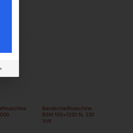
e
eifmaschine
Bandschleifmaschine
2000
BSM 100×1220 N, 230
Volt