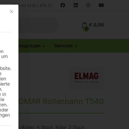
land
+43 4232 / 875 22
Mit diesem Button wird der Dialog geschlossen. Seine Funktionalität ist id
€
0,00
0
Stromaggregate
Werkstatt
en
n um
site.
e
ten
ierte
n.
 in
die
BOMAR Rollenbahn T540
zen.
oder
ungen
 Ø 70mm Rollen: 6 Stück, Füße: 3 Stück,