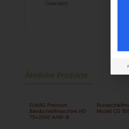
Österreich
Ähnliche Produkte
ELMAG Premium
Rundschleifm
Bandschleifmaschine HD
Modell CG 15
75×2000 A/HD-B