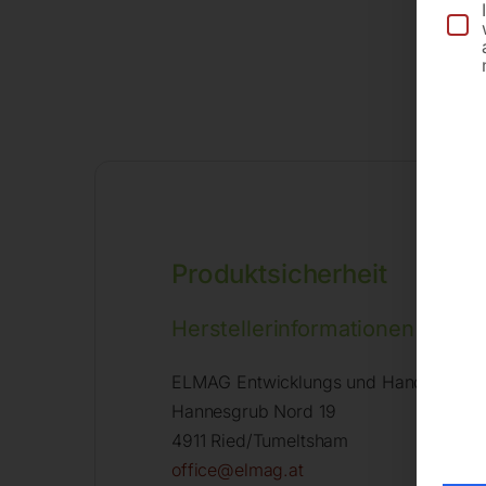
Produktsicherheit
Herstellerinformationen
ELMAG Entwicklungs und Handels Gm
Hannesgrub Nord 19
4911 Ried/Tumeltsham
office@elmag.at