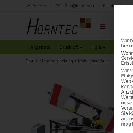
Horntec
office@horntec.at
Fachberatung au
Wir b
besu
Angebote
Druckluft
Holz
Metall
Wenn 
Servi
Start
Metallbearbeitung
Metallbandsägen - Zubehör
Erlau
Wir v
Einig
Websi
könne
Anzei
Weite
unse
Verar
Sie k
anpa
mögli