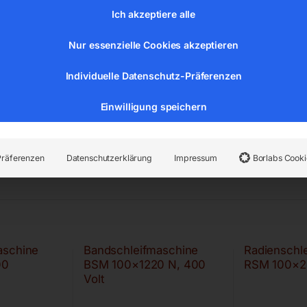
Ich akzeptiere alle
Nur essenzielle Cookies akzeptieren
Individuelle Datenschutz-Präferenzen
Einwilligung speichern
Präferenzen
Datenschutzerklärung
Impressum
Borlabs Cooki
aschine
Bandschleifmaschine
Radienschl
00
BSM 100×1220 N, 400
RSM 100×
Volt