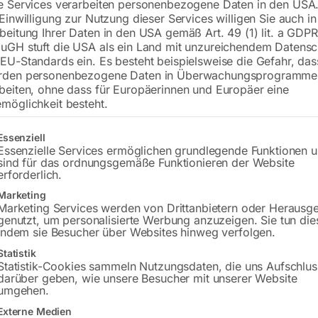
e Services verarbeiten personenbezogene Daten in den USA.
Tragkr.:600 kg/m, Höhe: 700-800m
 Einwilligung zur Nutzung dieser Services willigen Sie auch in
beitung Ihrer Daten in den USA gemäß Art. 49 (1) lit. a GDPR
uGH stuft die USA als ein Land mit unzureichendem Datensc
EU-Standards ein. Es besteht beispielsweise die Gefahr, da
€
1.110,00
rden personenbezogene Daten in Überwachungsprogramme
beiten, ohne dass für Europäerinnen und Europäer eine
inkl. MwSt.
zzgl.
Versandkosten
möglichkeit besteht.
Lieferzeit:
ca. 2 - 3 Tage
gt eine Liste der Service-Gruppen, für die eine Einwilligung erteilt w
Essenziell
Versandkosten Standard (Österreich):
€
Essenzielle Services ermöglichen grundlegende Funktionen 
sind für das ordnungsgemäße Funktionieren der Website
Bitte beachten Sie: Die Versandkosten g
erforderlich.
Marketing
In den 
Marketing Services werden von Drittanbietern oder Herausg
genutzt, um personalisierte Werbung anzuzeigen. Sie tun die
indem sie Besucher über Websites hinweg verfolgen.
Statistik
Statistik-Cookies sammeln Nutzungsdaten, die uns Aufschlus
Sie haben Frag
darüber geben, wie unsere Besucher mit unserer Website
umgehen.
Gerne hel
Externe Medien