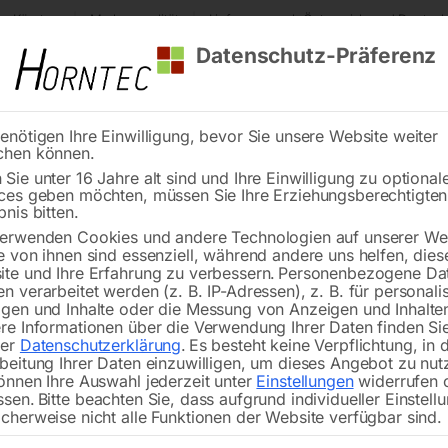
s Kärnten
Markenqualität
Lieferung nach Österreich und Deutsch
Datenschutz-Präferenz
enötigen Ihre Einwilligung, bevor Sie unsere Website weiter
chen können.
Reinigung
Schweißen
Stadtmobiliar
Stein
Sie unter 16 Jahre alt sind und Ihre Einwilligung zu optional
ces geben möchten, müssen Sie Ihre Erziehungsberechtigte
BOMAR Rollenbahn T540
bnis bitten.
erwenden Cookies und andere Technologien auf unserer Web
🔍
e von ihnen sind essenziell, während andere uns helfen, dies
te und Ihre Erfahrung zu verbessern.
Personenbezogene Da
n verarbeitet werden (z. B. IP-Adressen), z. B. für personalis
gen und Inhalte oder die Messung von Anzeigen und Inhalte
re Informationen über die Verwendung Ihrer Daten finden Sie
rer
Datenschutzerklärung
.
Es besteht keine Verpflichtung, in 
beitung Ihrer Daten einzuwilligen, um dieses Angebot zu nut
önnen Ihre Auswahl jederzeit unter
Einstellungen
widerrufen 
ssen.
Bitte beachten Sie, dass aufgrund individueller Einstell
cherweise nicht alle Funktionen der Website verfügbar sind.
Grundversion Länge: 2.000 m Rollen: