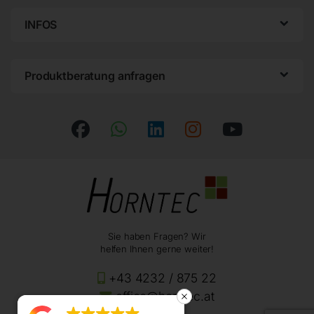
INFOS
Produktberatung anfragen
Sie haben Fragen? Wir
helfen Ihnen gerne weiter!
+43 4232 / 875 22
office@horntec.at