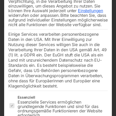
Verpflichtung, in die Verarbeitung Ihrer Daten
einzuwilligen, um dieses Angebot zu nutzen.
Sie
können Ihre Auswahl jederzeit unter
Einstellungen
widerrufen oder anpassen.
Bitte beachten Sie, dass
aufgrund individueller Einstellungen möglicherweise
nicht alle Funktionen der Website verfügbar sind.
Einige Services verarbeiten personenbezogene
Daten in den USA. Mit Ihrer Einwilligung zur
Nutzung dieser Services willigen Sie auch in die
Verarbeitung Ihrer Daten in den USA gemäß Art. 49
(1) lit. a GDPR ein. Der EuGH stuft die USA als ein
Land mit unzureichendem Datenschutz nach EU-
Standards ein. Es besteht beispielsweise die
Gefahr, dass US-Behörden personenbezogene
Daten in Überwachungsprogrammen verarbeiten,
Bolzen Pos. 21/17
ohne dass für Europäerinnen und Europäer eine
Klagemöglichkeit besteht.
Es folgt eine Liste der Service-Gruppen, für die eine Einwilligun
Essenziell
Essenzielle Services ermöglichen
für ‘Premium’ Dry Cutter 9430/9435
grundlegende Funktionen und sind für das
ordnungsgemäße Funktionieren der Website
erforderlich.