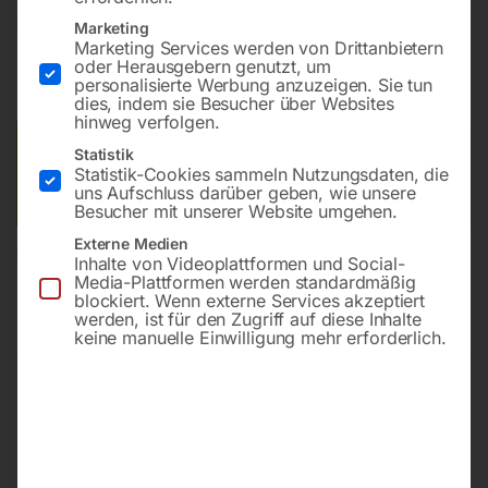
€
3,30
Marketing
Marketing Services werden von Drittanbietern
oder Herausgebern genutzt, um
inkl. MwSt.
zzgl.
Versandkosten
personalisierte Werbung anzuzeigen. Sie tun
Lieferzeit:
ca. 2 - 3 Tage
dies, indem sie Besucher über Websites
hinweg verfolgen.
Versandkosten Standard (Österreich):
€
10,00
Statistik
Statistik-Cookies sammeln Nutzungsdaten, die
Bitte beachten Sie: Die Versandkosten gelten für Österreich.
uns Aufschluss darüber geben, wie unsere
Andere Länder können abweichen.
Besucher mit unserer Website umgehen.
Externe Medien
In den Warenkorb
Inhalte von Videoplattformen und Social-
Media-Plattformen werden standardmäßig
blockiert. Wenn externe Services akzeptiert
werden, ist für den Zugriff auf diese Inhalte
keine manuelle Einwilligung mehr erforderlich.
Sie haben Fragen zu diesem
Artikel?
Gerne helfen wir Ihnen weiter.
Anfrageformular