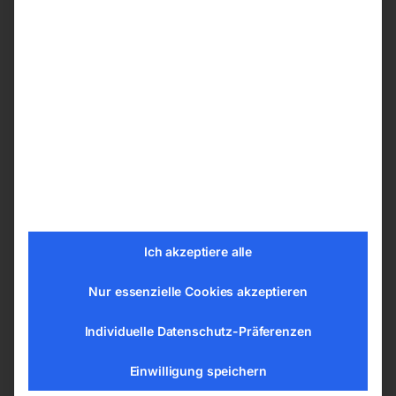
Vollgummifüße für hohe Standfestigkeit
Technische Details
Länge (Produkt) ca. 585 mm
Breite/Tiefe (Produkt) ca. 265 mm
Höhe (Produkt) ca. 580 mm
Rotordurchmesser 486 mm
Gewicht (Netto) ca. 5,7 kg
Aufnahmeleistung 111 W
Anschlussspannung 230 V
Netzfrequenz 50 Hz
Ich akzeptiere alle
Schutzart Antriebsmotor IP20
Nur essenzielle Cookies akzeptieren
Motor Drehzahl 1250 min¯¹
Drehzahlstufen 3
Individuelle Datenschutz-Präferenzen
Anschlusskabellänge 1,5 m
Luftmenge max. 5315 m³/h
Einwilligung speichern
Luftmenge Stufe 1 3676 m³/h