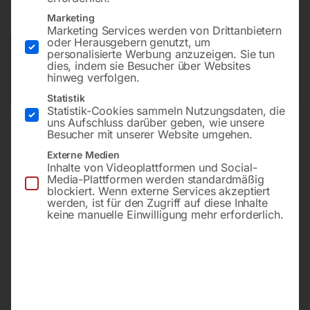
inkl. MwSt.
zzgl.
Versandkosten
Lieferzeit:
Versandbereit in KW 33/2026
Marketing
Marketing Services werden von Drittanbietern
oder Herausgebern genutzt, um
Versandkosten Standard (Österreich):
€
20,00
personalisierte Werbung anzuzeigen. Sie tun
dies, indem sie Besucher über Websites
Bitte beachten Sie: Die Versandkosten gelten für Österreich.
hinweg verfolgen.
Andere Länder können abweichen.
Statistik
Statistik-Cookies sammeln Nutzungsdaten, die
In den Warenkorb
uns Aufschluss darüber geben, wie unsere
Besucher mit unserer Website umgehen.
Externe Medien
Inhalte von Videoplattformen und Social-
Media-Plattformen werden standardmäßig
Sie haben Fragen zu diesem
blockiert. Wenn externe Services akzeptiert
werden, ist für den Zugriff auf diese Inhalte
Artikel?
keine manuelle Einwilligung mehr erforderlich.
Gerne helfen wir Ihnen weiter.
Anfrageformular
office@horntec.at