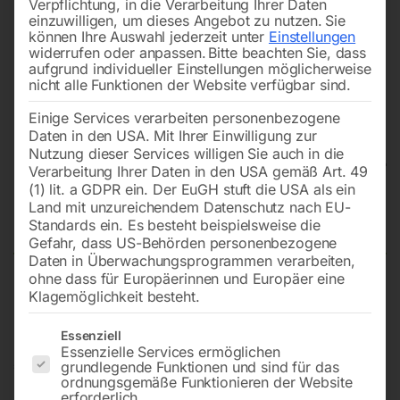
Verpflichtung, in die Verarbeitung Ihrer Daten
einzuwilligen, um dieses Angebot zu nutzen.
Sie
können Ihre Auswahl jederzeit unter
Einstellungen
widerrufen oder anpassen.
Bitte beachten Sie, dass
aufgrund individueller Einstellungen möglicherweise
nicht alle Funktionen der Website verfügbar sind.
Einige Services verarbeiten personenbezogene
Daten in den USA. Mit Ihrer Einwilligung zur
Nutzung dieser Services willigen Sie auch in die
Verarbeitung Ihrer Daten in den USA gemäß Art. 49
(1) lit. a GDPR ein. Der EuGH stuft die USA als ein
Land mit unzureichendem Datenschutz nach EU-
Bodenventilator BV 501-3
Standards ein. Es besteht beispielsweise die
Gefahr, dass US-Behörden personenbezogene
Daten in Überwachungsprogrammen verarbeiten,
ohne dass für Europäerinnen und Europäer eine
Klagemöglichkeit besteht.
Mit drei Geschwindigkeiten
Es folgt eine Liste der Service-Gruppen, für die eine Einwilligun
Essenziell
Essenzielle Services ermöglichen
€
66,00
grundlegende Funktionen und sind für das
ordnungsgemäße Funktionieren der Website
erforderlich.