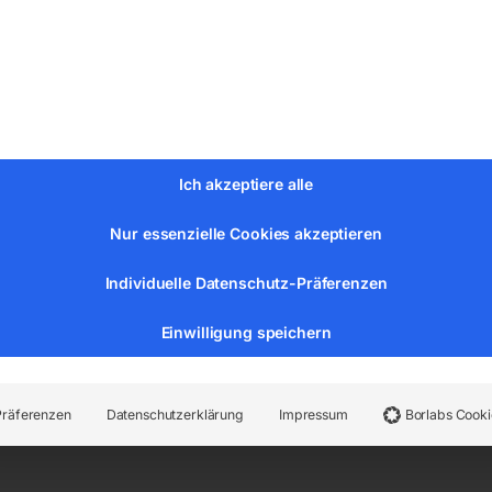
eitsstahl M42(1.3247 mit 8 % Kobalt, 10 % Molybdän, 4 % 
re/Profile/Vollmaterialien sehr gut geeignet
Ich akzeptiere alle
Nur essenzielle Cookies akzeptieren
Individuelle Datenschutz-Präferenzen
Einwilligung speichern
er:
78428
Kategorien:
Metallbearbeitung
,
Metall-Sägebände
Präferenzen
Datenschutzerklärung
Impressum
Borlabs Cooki