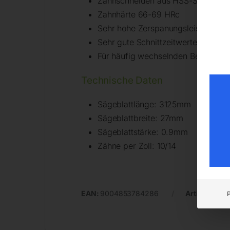
Zahnschneiden aus HSS-Schnellarb
Zahnhärte 66-69 HRc
Sehr hohe Zerspanungsleistung
Sehr gute Schnittzeitwerte
Für häufig wechselnden Betrieb:Roh
Technische Daten
Sägeblattlänge: 3125mm
Sägeblattbreite: 27mm
Sägeblattstärke: 0.9mm
Zähne per Zoll: 10/14
EAN:
9004853784286
Artikelnumm