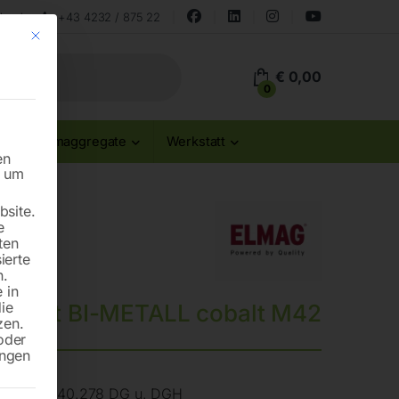
land
+43 4232 / 875 22
Mit diesem Button wird der Dialog geschlossen. Seine Funktionalität ist id
€
0,00
0
Stromaggregate
Werkstatt
en
n um
site.
e
ten
ierte
n.
 in
die
eblatt BI-METALL cobalt M42
zen.
oder
ungen
gonomic 340.278 DG u. DGH