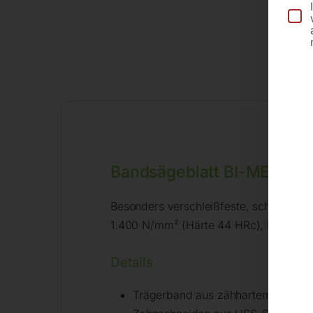
Bandsägeblatt BI-METALL
Besonders verschleißfeste, schwingungsr
1.400 N/mm² (Härte 44 HRc), INOX/NIR
Details
Trägerband aus zähhartem, legiert