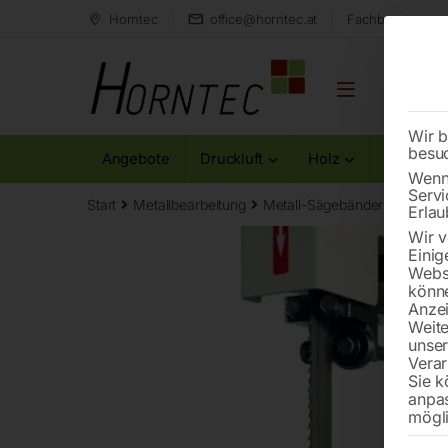
Horntec
office@horntec.at
Fachberatung au
Wir b
besu
Angebote
Druckluft
Holz
Metall
Wenn 
Servi
Start
Metallbearbeitung
Metall-Sägebänder
Bandsä
Erlau
Wir v
Einig
Websi
könne
Anzei
Weite
unse
Verar
Sie k
anpa
mögli