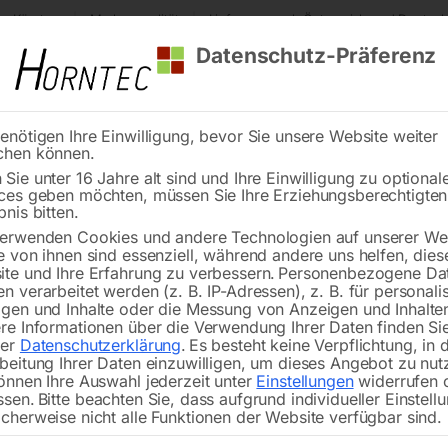
s Kärnten
Markenqualität
Lieferung nach Österreich und Deutsch
Datenschutz-Präferenz
enötigen Ihre Einwilligung, bevor Sie unsere Website weiter
chen können.
Reinigung
Schweißen
Stadtmobiliar
Stein
Sie unter 16 Jahre alt sind und Ihre Einwilligung zu optional
ces geben möchten, müssen Sie Ihre Erziehungsberechtigte
geblatt BI-METALL cobalt M42
bnis bitten.
erwenden Cookies und andere Technologien auf unserer Web
🔍
e von ihnen sind essenziell, während andere uns helfen, dies
te und Ihre Erfahrung zu verbessern.
Personenbezogene Da
n verarbeitet werden (z. B. IP-Adressen), z. B. für personalis
gen und Inhalte oder die Messung von Anzeigen und Inhalte
re Informationen über die Verwendung Ihrer Daten finden Sie
rer
Datenschutzerklärung
.
Es besteht keine Verpflichtung, in 
Bandsäg
beitung Ihrer Daten einzuwilligen, um dieses Angebot zu nut
önnen Ihre Auswahl jederzeit unter
Einstellungen
widerrufen 
ssen.
Bitte beachten Sie, dass aufgrund individueller Einstell
cherweise nicht alle Funktionen der Website verfügbar sind.
3125x27x0,9 mm, 12/16 ZpZ, für Er