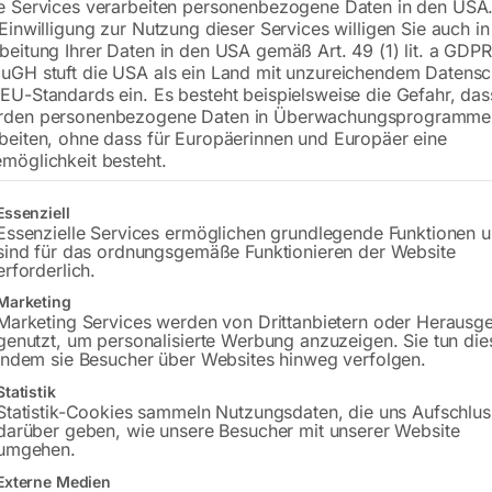
e Services verarbeiten personenbezogene Daten in den USA.
 Einwilligung zur Nutzung dieser Services willigen Sie auch in
beitung Ihrer Daten in den USA gemäß Art. 49 (1) lit. a GDPR
uGH stuft die USA als ein Land mit unzureichendem Datensc
€
72,00
EU-Standards ein. Es besteht beispielsweise die Gefahr, da
rden personenbezogene Daten in Überwachungsprogramme
inkl. MwSt.
zzgl.
Versandkosten
beiten, ohne dass für Europäerinnen und Europäer eine
Lieferzeit:
ca. 2 - 3 Tage
möglichkeit besteht.
Versandkosten Standard (Österreich):
€
gt eine Liste der Service-Gruppen, für die eine Einwilligung erteilt w
Essenziell
Bitte beachten Sie: Die Versandkosten g
Essenzielle Services ermöglichen grundlegende Funktionen 
sind für das ordnungsgemäße Funktionieren der Website
erforderlich.
In den 
Marketing
Marketing Services werden von Drittanbietern oder Herausg
genutzt, um personalisierte Werbung anzuzeigen. Sie tun die
indem sie Besucher über Websites hinweg verfolgen.
Sie haben Frag
Statistik
Statistik-Cookies sammeln Nutzungsdaten, die uns Aufschlus
darüber geben, wie unsere Besucher mit unserer Website
Gerne hel
umgehen.
Externe Medien
Anfrageformular