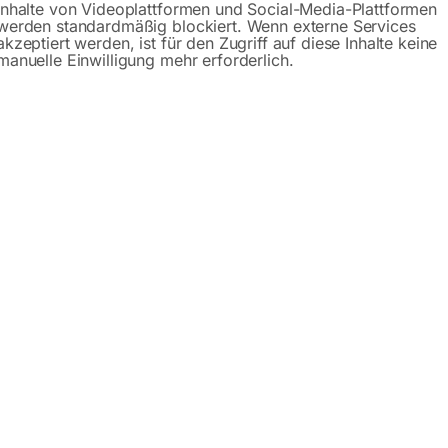
Inhalte von Videoplattformen und Social-Media-Plattformen
werden standardmäßig blockiert. Wenn externe Services
akzeptiert werden, ist für den Zugriff auf diese Inhalte keine
manuelle Einwilligung mehr erforderlich.
Beschreibung
Produktsicherheit
 cobalt M42
eduzierte Bandsägeblätter mit hoher Schnittgenauigkeit. Idea
O/Edelstahl und Nichteisenmetalle.
em Federstahl (Chromanteil 4%)