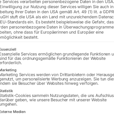
e Services verarbeiten personenbezogene Daten in den USA.
 Einwilligung zur Nutzung dieser Services willigen Sie auch in
inkl. MwSt.
zzgl.
Versandkosten
beitung Ihrer Daten in den USA gemäß Art. 49 (1) lit. a GDPR
Lieferzeit:
ca. 3 – 5 Werktage
uGH stuft die USA als ein Land mit unzureichendem Datensc
EU-Standards ein. Es besteht beispielsweise die Gefahr, da
Versandkosten Standard (Österreich):
€
rden personenbezogene Daten in Überwachungsprogramme
Bitte beachten Sie: Die Versandkosten g
beiten, ohne dass für Europäerinnen und Europäer eine
möglichkeit besteht.
In den 
gt eine Liste der Service-Gruppen, für die eine Einwilligung erteilt w
Essenziell
Essenzielle Services ermöglichen grundlegende Funktionen 
sind für das ordnungsgemäße Funktionieren der Website
erforderlich.
Sie haben Frag
Marketing
Marketing Services werden von Drittanbietern oder Herausg
Gerne hel
genutzt, um personalisierte Werbung anzuzeigen. Sie tun die
indem sie Besucher über Websites hinweg verfolgen.
Anfrageformular
Statistik
Statistik-Cookies sammeln Nutzungsdaten, die uns Aufschlus
darüber geben, wie unsere Besucher mit unserer Website
umgehen.
Externe Medien