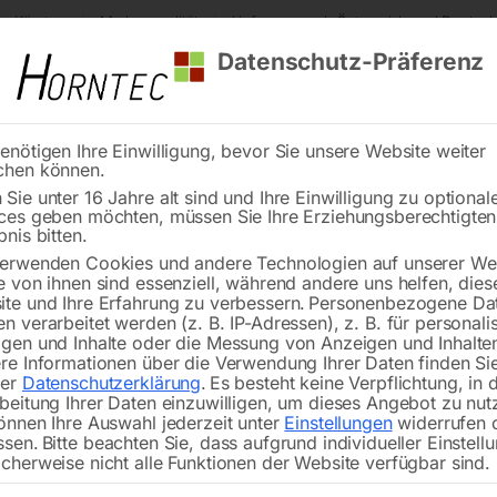
s Kärnten
Markenqualität
Lieferung nach Österreich und Deutsch
Datenschutz-Präferenz
enötigen Ihre Einwilligung, bevor Sie unsere Website weiter
chen können.
Reinigung
Schweißen
Stadtmobiliar
Stein
Sie unter 16 Jahre alt sind und Ihre Einwilligung zu optional
ces geben möchten, müssen Sie Ihre Erziehungsberechtigte
nübergang ohne Schranken
bnis bitten.
erwenden Cookies und andere Technologien auf unserer Web
Ba
🔍
e von ihnen sind essenziell, während andere uns helfen, dies
te und Ihre Erfahrung zu verbessern.
Personenbezogene Da
n verarbeitet werden (z. B. IP-Adressen), z. B. für personalis
gen und Inhalte oder die Messung von Anzeigen und Inhalte
re Informationen über die Verwendung Ihrer Daten finden Sie
Verkehrszeichen C-Sign, Folientyp 2
rer
Datenschutzerklärung
.
Es besteht keine Verpflichtung, in 
Seitenlänge – 700 mm
beitung Ihrer Daten einzuwilligen, um dieses Angebot zu nut
önnen Ihre Auswahl jederzeit unter
Einstellungen
widerrufen 
ssen.
Bitte beachten Sie, dass aufgrund individueller Einstell
cherweise nicht alle Funktionen der Website verfügbar sind.
€
86,40