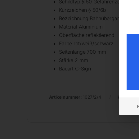
Schildtyp § 50 Gefahrenzeichen
Kurzzeichen § 50/6b
Bezeichnung Bahnübergang ohne 
Material Aluminium
Oberfläche reflektierend
Farbe rot/weiß/schwarz
Seitenlänge 700 mm
Stärke 2 mm
Bauart C-Sign
Artikelnummer:
1027/2/4
Kategorie