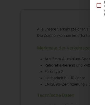
Alle unsere Verkehrszeichen sind für d
Die Zeichen können im öffentlichen un
Merkmale der Verkehrszeichen n
Aus 2mm Aluminium-Speziallegier
Retroreflektierend und witterungsb
Folientyp 2
Haltbarkeit bis 10 Jahre
EN12899-Zertifizierung / CE-Kenn
Technische Daten