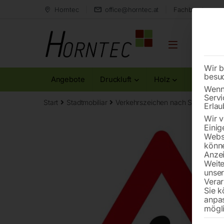
Horntec
office@horntec.at
Fachberatung au
Wir b
besu
Angebote
Druckluft
Holz
Metall
Wenn 
Servi
Start
Stadtmobiliar
Verkehrszeichen nach StVO
Bah
Erlau
Wir v
Einig
Websi
könne
Anzei
Weite
unse
Verar
Sie k
anpa
mögli