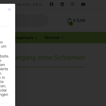
land
+43 4232 / 875 22
Mit diesem Button wird der Dialog geschlossen. Seine Funktionalität ist id
€
0,00
0
Stromaggregate
Werkstatt
en
n um
site.
hnübergang ohne Schranken
e
ten
ierte
n.
 in
die
zen.
oder
ungen