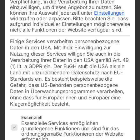
Verpflichtung, in die Verarbeitung Ihrer Daten
einzuwilligen, um dieses Angebot zu nutzen.
Sie
können Ihre Auswahl jederzeit unter
Einstellungen
widerrufen oder anpassen.
Bitte beachten Sie, dass
aufgrund individueller Einstellungen möglicherweise
nicht alle Funktionen der Website verfügbar sind.
Einige Services verarbeiten personenbezogene
Daten in den USA. Mit Ihrer Einwilligung zur
Nutzung dieser Services willigen Sie auch in die
Verarbeitung Ihrer Daten in den USA gemäß Art. 49
(1) lit. a GDPR ein. Der EuGH stuft die USA als ein
Land mit unzureichendem Datenschutz nach EU-
Standards ein. Es besteht beispielsweise die
Gefahr, dass US-Behörden personenbezogene
Daten in Überwachungsprogrammen verarbeiten,
ohne dass für Europäerinnen und Europäer eine
Bahnübergang mit Schranken
Klagemöglichkeit besteht.
Es folgt eine Liste der Service-Gruppen, für die eine Einwilligun
Essenziell
Essenzielle Services ermöglichen
Verkehrszeichen flach, Folientyp 3
grundlegende Funktionen und sind für das
ordnungsgemäße Funktionieren der Website
Seitenlänge – 700 mm
erforderlich.