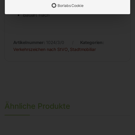
Borlabs Cookie
Stärke 2 mm
Bauart flach
Artikelnummer:
1024/3/0
Kategorien:
Verkehrszeichen nach StVO
,
Stadtmobiliar
Ähnliche Produkte