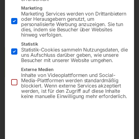
Marketing
Marketing Services werden von Drittanbietern
€
85,20
oder Herausgebern genutzt, um
personalisierte Werbung anzuzeigen. Sie tun
dies, indem sie Besucher über Websites
inkl. MwSt.
zzgl.
Versandkosten
hinweg verfolgen.
Lieferzeit:
ca. 3 – 5 Werktage
Statistik
Statistik-Cookies sammeln Nutzungsdaten, die
uns Aufschluss darüber geben, wie unsere
Versandkosten Standard (Österreich):
€
15,00
Besucher mit unserer Website umgehen.
Bitte beachten Sie: Die Versandkosten gelten für Österreich.
Andere Länder können abweichen.
Externe Medien
Inhalte von Videoplattformen und Social-
Media-Plattformen werden standardmäßig
blockiert. Wenn externe Services akzeptiert
In den Warenkorb
werden, ist für den Zugriff auf diese Inhalte
keine manuelle Einwilligung mehr erforderlich.
Sie haben Fragen zu diesem
Artikel?
Gerne helfen wir Ihnen weiter.