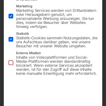
ROLL AIR MINI 6
Marketing
Marketing Services werden von Drittanbietern
oder Herausgebern genutzt, um
personalisierte Werbung anzuzeigen. Sie tun
dies, indem sie Besucher über Websites
Schlauch-Ø innen x außen 6 x 8 mm
hinweg verfolgen.
Schlauchlänge 6 m
Statistik
Schlauchlänge Zuleitung 0,1 m
Statistik-Cookies sammeln Nutzungsdaten, die
Max. Arbeitsdruck 10 bar
uns Aufschluss darüber geben, wie unsere
Besucher mit unserer Website umgehen.
Externe Medien
Inhalte von Videoplattformen und Social-
€
132,00
Media-Plattformen werden standardmäßig
blockiert. Wenn externe Services akzeptiert
werden, ist für den Zugriff auf diese Inhalte
inkl. MwSt.
zzgl.
Versandkosten
keine manuelle Einwilligung mehr erforderlich.
Lieferzeit:
ca. 2 - 3 Tage
Versandkosten Standard (Österreich):
€
10,00
Bitte beachten Sie: Die Versandkosten gelten für Österreich.
Andere Länder können abweichen.