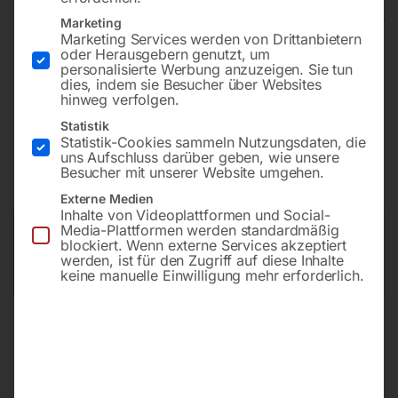
Marketing
Marketing Services werden von Drittanbietern
oder Herausgebern genutzt, um
BEKOMAT 33U, 230 Volt
personalisierte Werbung anzuzeigen. Sie tun
dies, indem sie Besucher über Websites
hinweg verfolgen.
Statistik
€
600,00
Statistik-Cookies sammeln Nutzungsdaten, die
uns Aufschluss darüber geben, wie unsere
inkl. MwSt.
zzgl.
Versandkosten
Besucher mit unserer Website umgehen.
Lieferzeit:
ca. 2 - 3 Tage
Externe Medien
Inhalte von Videoplattformen und Social-
Media-Plattformen werden standardmäßig
Versandkosten Standard (Österreich):
€
10,00
blockiert. Wenn externe Services akzeptiert
Bitte beachten Sie: Die Versandkosten gelten für Österreich.
werden, ist für den Zugriff auf diese Inhalte
Andere Länder können abweichen.
keine manuelle Einwilligung mehr erforderlich.
In den Warenkorb