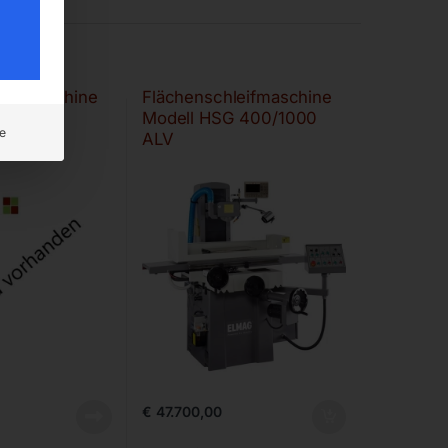
leifmaschine
Flächenschleifmaschine
Modell HSG 400/1000
e
ALV
€
47.700,00