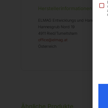
Herstellerinformationen
ELMAG Entwicklungs und Handels Gm
Hannesgrub Nord 19
4911 Ried/Tumeltsham
office@elmag.at
Österreich
Ähnliche Produkte