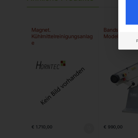
Magnet.
Bandschleifm
Kühlmittelreinigungsanlag
Modell BSM 
e
€
1.710,00
€
990,00