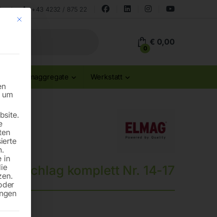
land
+43 4232 / 875 22
Mit diesem Button wird der Dialog geschlossen. Seine Funktionalität ist id
€
0,00
0
Stromaggregate
Werkstatt
en
n um
site.
e
ten
ierte
n.
 in
die
Anschlag komplett Nr. 14-17
zen.
oder
ungen