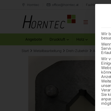
Horntec
office@horntec.at
Fachberatung au
Wir b
besu
Angebote
Druckluft
Holz
Metall
Wenn 
Servi
Start
Metallbearbeitung
Dreh-Zubehör
Anschlag ko
Erlau
Wir v
Einig
Websi
könne
Anzei
Weite
unse
Verar
Sie k
anpa
mögli