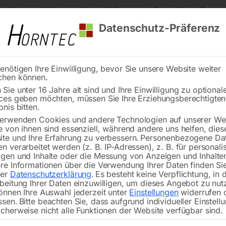
s Kärnten
Markenqualität
Lieferung nach Österreich und Deutsch
Datenschutz-Präferenz
enötigen Ihre Einwilligung, bevor Sie unsere Website weiter
chen können.
Reinigung
Schweißen
Stadtmobiliar
Stein
Sie unter 16 Jahre alt sind und Ihre Einwilligung zu optional
ces geben möchten, müssen Sie Ihre Erziehungsberechtigte
mplett Nr. 14-17
bnis bitten.
erwenden Cookies und andere Technologien auf unserer Web
🔍
e von ihnen sind essenziell, während andere uns helfen, dies
te und Ihre Erfahrung zu verbessern.
Personenbezogene Da
n verarbeitet werden (z. B. IP-Adressen), z. B. für personalis
gen und Inhalte oder die Messung von Anzeigen und Inhalte
re Informationen über die Verwendung Ihrer Daten finden Sie
rer
Datenschutzerklärung
.
Es besteht keine Verpflichtung, in 
beitung Ihrer Daten einzuwilligen, um dieses Angebot zu nut
önnen Ihre Auswahl jederzeit unter
Einstellungen
widerrufen 
ssen.
Bitte beachten Sie, dass aufgrund individueller Einstell
cherweise nicht alle Funktionen der Website verfügbar sind.
zu Industrie 230 K