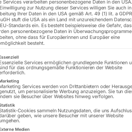
e Services verarbeiten personenbezogene Daten in den USA.
 Einwilligung zur Nutzung dieser Services willigen Sie auch in
beitung Ihrer Daten in den USA gemäß Art. 49 (1) lit. a GDPR
uGH stuft die USA als ein Land mit unzureichendem Datensc
Preis auf Anfrage
EU-Standards ein. Es besteht beispielsweise die Gefahr, da
rden personenbezogene Daten in Überwachungsprogramme
beiten, ohne dass für Europäerinnen und Europäer eine
Versandkosten Standard (Österreich):
€
möglichkeit besteht.
Bitte beachten Sie: Die Versandkosten g
gt eine Liste der Service-Gruppen, für die eine Einwilligung erteilt w
Essenziell
Essenzielle Services ermöglichen grundlegende Funktionen 
sind für das ordnungsgemäße Funktionieren der Website
erforderlich.
Marketing
Marketing Services werden von Drittanbietern oder Herausg
Produktsicherheit
genutzt, um personalisierte Werbung anzuzeigen. Sie tun die
indem sie Besucher über Websites hinweg verfolgen.
Statistik
Statistik-Cookies sammeln Nutzungsdaten, die uns Aufschlus
darüber geben, wie unsere Besucher mit unserer Website
umgehen.
Externe Medien