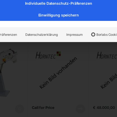
Individuelle Datenschutz-Präferenzen
Einwilligung speichern
aschine
Flächenschleifmaschine
Flächensch
75×2000
Präferenzen
Datenschutzerklärung
Impressum
Borlabs Cooki
Call for Price
€
48.000,00