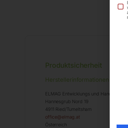
Produktsicherheit
Herstellerinformationen
ELMAG Entwicklungs und Handels Gm
Hannesgrub Nord 19
4911 Ried/Tumeltsham
office@elmag.at
Österreich