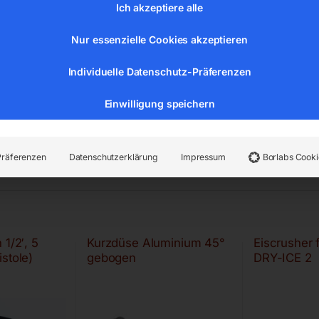
Ich akzeptiere alle
Nur essenzielle Cookies akzeptieren
Individuelle Datenschutz-Präferenzen
Einwilligung speichern
Präferenzen
Datenschutzerklärung
Impressum
Borlabs Cooki
 1/2′, 5
Kurzdüse Aluminium 45°
Eiscrusher
stole)
gebogen
DRY-ICE 2