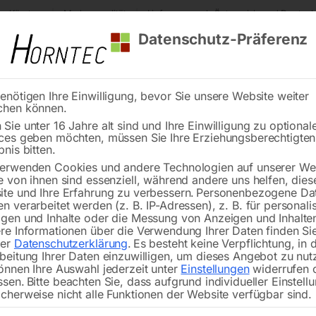
s Kärnten
Markenqualität
Lieferung nach Österreich und Deutsch
Datenschutz-Präferenz
enötigen Ihre Einwilligung, bevor Sie unsere Website weiter
chen können.
Reinigung
Schweißen
Stadtmobiliar
Stein
Sie unter 16 Jahre alt sind und Ihre Einwilligung zu optional
ces geben möchten, müssen Sie Ihre Erziehungsberechtigte
glocke komplett (Pos. 21)
bnis bitten.
erwenden Cookies und andere Technologien auf unserer Web
🔍
e von ihnen sind essenziell, während andere uns helfen, dies
te und Ihre Erfahrung zu verbessern.
Personenbezogene Da
n verarbeitet werden (z. B. IP-Adressen), z. B. für personalis
gen und Inhalte oder die Messung von Anzeigen und Inhalte
re Informationen über die Verwendung Ihrer Daten finden Sie
rer
Datenschutzerklärung
.
Es besteht keine Verpflichtung, in 
Ans
beitung Ihrer Daten einzuwilligen, um dieses Angebot zu nut
önnen Ihre Auswahl jederzeit unter
Einstellungen
widerrufen 
ssen.
Bitte beachten Sie, dass aufgrund individueller Einstell
cherweise nicht alle Funktionen der Website verfügbar sind.
für Mod. PS