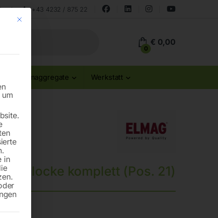
land
+43 4232 / 875 22
Mit diesem Button wird der Dialog geschlossen. Seine Funktionalität ist id
€
0,00
0
Stromaggregate
Werkstatt
en
n um
site.
e
ten
ierte
n.
 in
die
augglocke komplett (Pos. 21)
zen.
oder
ungen