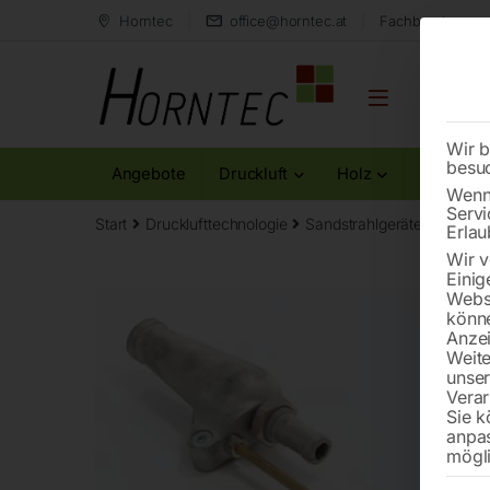
Horntec
office@horntec.at
Fachberatung au
Wir b
besu
Angebote
Druckluft
Holz
Metall
Wenn 
Servi
Start
Drucklufttechnologie
Sandstrahlgeräte
Ansaug
Erlau
Wir v
Einig
Websi
könne
Anzei
Weite
unse
Verar
Sie k
anpa
mögli