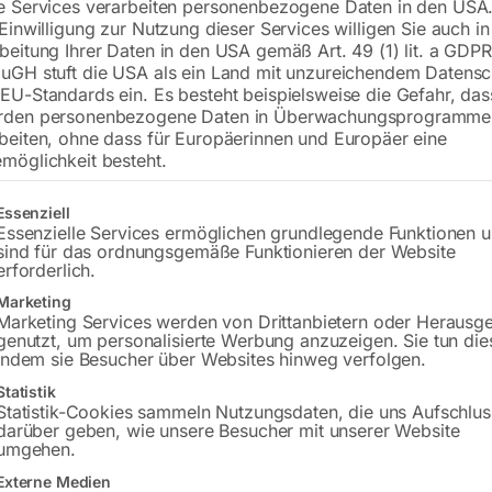
e Services verarbeiten personenbezogene Daten in den USA.
 Einwilligung zur Nutzung dieser Services willigen Sie auch in
beitung Ihrer Daten in den USA gemäß Art. 49 (1) lit. a GDPR
uGH stuft die USA als ein Land mit unzureichendem Datensc
€
54,00
EU-Standards ein. Es besteht beispielsweise die Gefahr, da
rden personenbezogene Daten in Überwachungsprogramme
inkl. MwSt.
zzgl.
Versandkosten
beiten, ohne dass für Europäerinnen und Europäer eine
Lieferzeit:
ca. 2 - 3 Tage
möglichkeit besteht.
Versandkosten Standard (Österreich):
€
gt eine Liste der Service-Gruppen, für die eine Einwilligung erteilt w
Essenziell
Bitte beachten Sie: Die Versandkosten g
Essenzielle Services ermöglichen grundlegende Funktionen 
sind für das ordnungsgemäße Funktionieren der Website
erforderlich.
In den 
Marketing
Marketing Services werden von Drittanbietern oder Herausg
genutzt, um personalisierte Werbung anzuzeigen. Sie tun die
indem sie Besucher über Websites hinweg verfolgen.
Sie haben Frag
Statistik
Statistik-Cookies sammeln Nutzungsdaten, die uns Aufschlus
darüber geben, wie unsere Besucher mit unserer Website
Gerne hel
umgehen.
Externe Medien
Anfrageformular