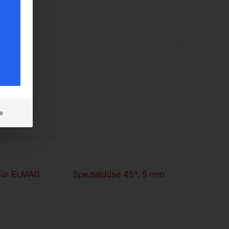
e
 für ELMAG
Spezialdüse 45°, 5 mm