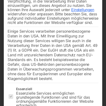
Verpflichtung, in die Verarbeitung Ihrer Daten
einzuwilligen, um dieses Angebot zu nutzen.
Sie
können Ihre Auswahl jederzeit unter
Einstellungen
widerrufen oder anpassen.
Bitte beachten Sie, dass
aufgrund individueller Einstellungen möglicherweise
nicht alle Funktionen der Website verfügbar sind.
Einige Services verarbeiten personenbezogene
Daten in den USA. Mit Ihrer Einwilligung zur
Nutzung dieser Services willigen Sie auch in die
Verarbeitung Ihrer Daten in den USA gemäß Art. 49
(1) lit. a GDPR ein. Der EuGH stuft die USA als ein
Land mit unzureichendem Datenschutz nach EU-
Standards ein. Es besteht beispielsweise die
Gefahr, dass US-Behörden personenbezogene
Daten in Überwachungsprogrammen verarbeiten,
ohne dass für Europäerinnen und Europäer eine
Andreaskreuz mehrgleisig
Klagemöglichkeit besteht.
waagrecht
Es folgt eine Liste der Service-Gruppen, für die eine Einwilligun
Essenziell
Essenzielle Services ermöglichen
grundlegende Funktionen und sind für das
ordnungsgemäße Funktionieren der Website
Verkehrszeichen flach, Folientyp 3
erforderlich.