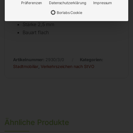
Oberfläche reflektierend
Präferenzen
Datenschutzerklärung
Impressum
Farbe rot/weiß/schwarz
Borlabs Cookie
Abmessung – 960 x 960 mm
Stärke 2,5 mm
Bauart flach
Artikelnummer:
2930/3/0
Kategorien:
Stadtmobiliar
,
Verkehrszeichen nach StVO
Ähnliche Produkte