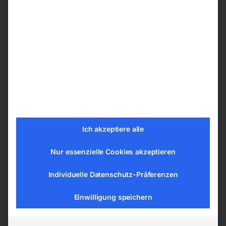
Merkmale der Verkehrszeichen nach der
StVO
Aus 2mm Aluminium-Speziallegierung
Retroreflektierend und witterungsbeständig
Folientyp 3
Haltbarkeit bis 12 Jahre
EN12899-Zertifizierung / CE-Kennzeichen
Ich akzeptiere alle
Technische Daten
Nur essenzielle Cookies akzeptieren
Schildtyp § 50 Gefahrenzeichen
Kurzzeichen § 50/6d
Individuelle Datenschutz-Präferenzen
Bezeichnung Andreaskreuz mehrgleisig,
Einwilligung speichern
waagrecht
Material Aluminium