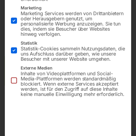
Abmessung – 960 x 960 mm
Marketing
Marketing Services werden von Drittanbietern
oder Herausgebern genutzt, um
personalisierte Werbung anzuzeigen. Sie tun
€
315,60
dies, indem sie Besucher über Websites
hinweg verfolgen.
inkl. MwSt.
zzgl.
Versandkosten
Statistik
Statistik-Cookies sammeln Nutzungsdaten, die
Lieferzeit:
ca. 3 – 5 Werktage
uns Aufschluss darüber geben, wie unsere
Besucher mit unserer Website umgehen.
Versandkosten Standard (Österreich):
€
15,00
Externe Medien
Bitte beachten Sie: Die Versandkosten gelten für Österreich.
Inhalte von Videoplattformen und Social-
Andere Länder können abweichen.
Media-Plattformen werden standardmäßig
blockiert. Wenn externe Services akzeptiert
werden, ist für den Zugriff auf diese Inhalte
In den Warenkorb
keine manuelle Einwilligung mehr erforderlich.
Sie haben Fragen zu diesem
Artikel?