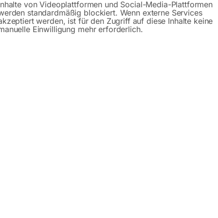
Inhalte von Videoplattformen und Social-Media-Plattformen
werden standardmäßig blockiert. Wenn externe Services
akzeptiert werden, ist für den Zugriff auf diese Inhalte keine
manuelle Einwilligung mehr erforderlich.
Beschreibung
Produktsicherheit
(3.2245)
für AlSi-Legierungen
 MIG- und WIG-Schweißen von Aluminium-Silizium-Legierunge
ddicken über 15 mm Schweißspalt auf 150 bis 200 °C vorwär