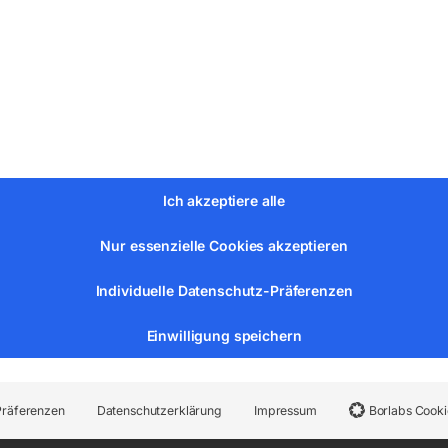
-Abspulgerät, Schweißdraht-Ø 0,8 / 1,0 / 1,2 / 1,6 mm.
Ich akzeptiere alle
auch AlCu Mg 1 (3.1325)
Nur essenzielle Cookies akzeptieren
35)
Individuelle Datenschutz-Präferenzen
Einwilligung speichern
Präferenzen
Datenschutzerklärung
Impressum
Borlabs Cooki