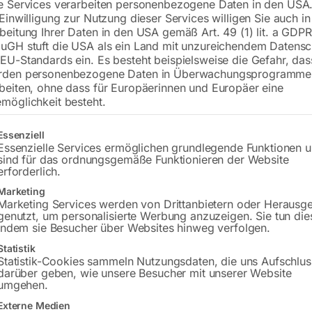
e Services verarbeiten personenbezogene Daten in den USA.
 Einwilligung zur Nutzung dieser Services willigen Sie auch in
beitung Ihrer Daten in den USA gemäß Art. 49 (1) lit. a GDPR
uGH stuft die USA als ein Land mit unzureichendem Datensc
€
228,00
EU-Standards ein. Es besteht beispielsweise die Gefahr, da
rden personenbezogene Daten in Überwachungsprogramme
inkl. MwSt.
zzgl.
Versandkosten
beiten, ohne dass für Europäerinnen und Europäer eine
Lieferzeit:
ca. 2 - 3 Tage
möglichkeit besteht.
Versandkosten Standard (Österreich):
€
gt eine Liste der Service-Gruppen, für die eine Einwilligung erteilt w
Essenziell
Bitte beachten Sie: Die Versandkosten g
Essenzielle Services ermöglichen grundlegende Funktionen 
sind für das ordnungsgemäße Funktionieren der Website
erforderlich.
In den 
Marketing
Marketing Services werden von Drittanbietern oder Herausg
genutzt, um personalisierte Werbung anzuzeigen. Sie tun die
indem sie Besucher über Websites hinweg verfolgen.
Sie haben Frag
Statistik
Statistik-Cookies sammeln Nutzungsdaten, die uns Aufschlus
darüber geben, wie unsere Besucher mit unserer Website
Gerne hel
umgehen.
Externe Medien
Anfrageformular