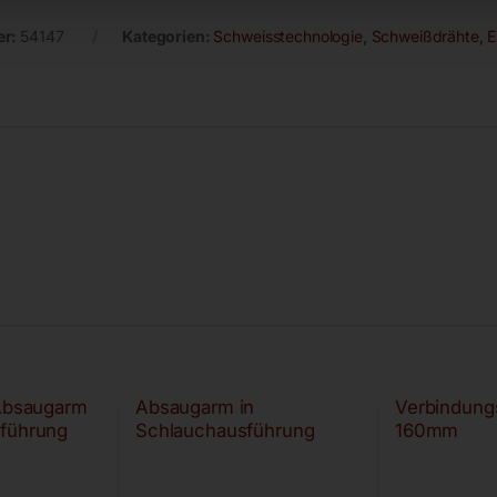
er:
54147
Kategorien:
Schweisstechnologie
,
Schweißdrähte, E
 Absaugarm
Absaugarm in
Verbindung
sführung
Schlauchausführung
160mm