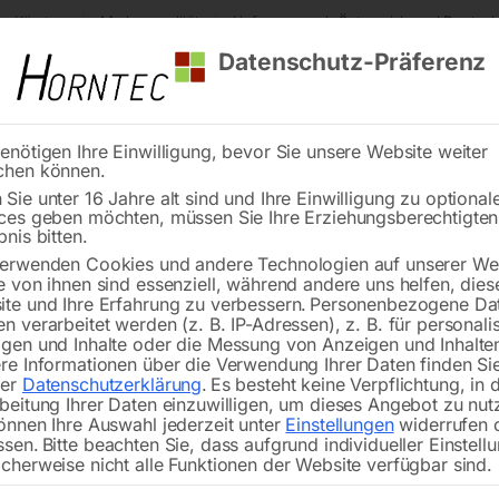
s Kärnten
Markenqualität
Lieferung nach Österreich und Deutsch
Datenschutz-Präferenz
enötigen Ihre Einwilligung, bevor Sie unsere Website weiter
chen können.
Reinigung
Schweißen
Stadtmobiliar
Stein
Sie unter 16 Jahre alt sind und Ihre Einwilligung zu optional
ces geben möchten, müssen Sie Ihre Erziehungsberechtigte
, Zusatzstoffe
ALU-Schweißdraht AlSi 5 (3.2245)
bnis bitten.
erwenden Cookies und andere Technologien auf unserer Web
🔍
e von ihnen sind essenziell, während andere uns helfen, dies
te und Ihre Erfahrung zu verbessern.
Personenbezogene Da
n verarbeitet werden (z. B. IP-Adressen), z. B. für personalis
gen und Inhalte oder die Messung von Anzeigen und Inhalte
re Informationen über die Verwendung Ihrer Daten finden Sie
rer
Datenschutzerklärung
.
Es besteht keine Verpflichtung, in 
ALU-
beitung Ihrer Daten einzuwilligen, um dieses Angebot zu nut
önnen Ihre Auswahl jederzeit unter
Einstellungen
widerrufen 
ssen.
Bitte beachten Sie, dass aufgrund individueller Einstell
cherweise nicht alle Funktionen der Website verfügbar sind.
D 300 / 1,0 mm / 7 kg – Preis per Rol