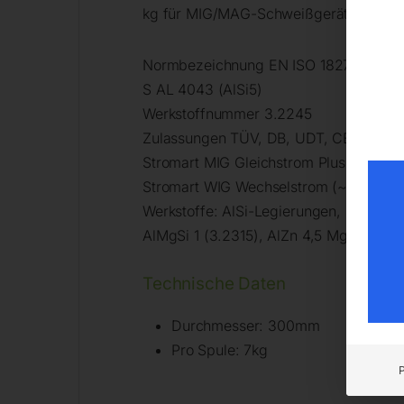
kg für MIG/MAG-Schweißgeräte oder WIG
Normbezeichnung EN ISO 18273
S AL 4043 (AlSi5)
Werkstoffnummer 3.2245
Zulassungen TÜV, DB, UDT, CE
Stromart MIG Gleichstrom Pluspol (= +)
Stromart WIG Wechselstrom (~)
Werkstoffe: AlSi-Legierungen, bedingt 
AlMgSi 1 (3.2315), AlZn 4,5 Mg 1 (3.43
Technische Daten
Durchmesser: 300mm
Pro Spule: 7kg