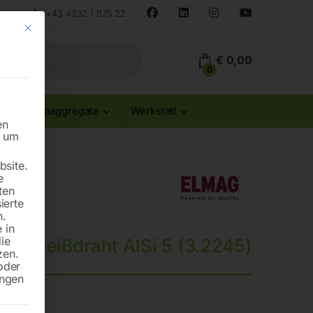
land
+43 4232 / 875 22
Mit diesem Button wird der Dialog geschlossen. Seine Funktionalität ist id
€
0,00
0
Stromaggregate
Werkstatt
en
n um
site.
e
ten
ierte
n.
 in
die
Schweißdraht AlSi 5 (3.2245)
zen.
oder
ungen
le