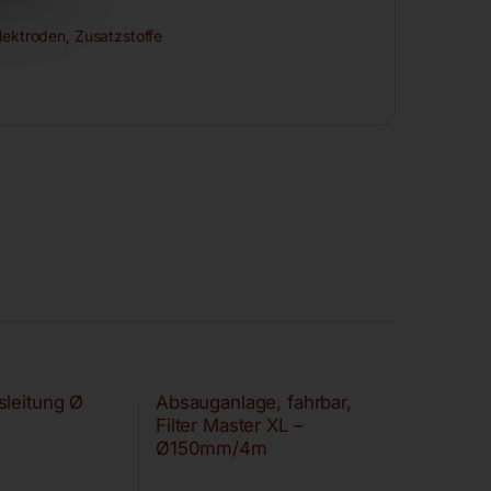
lektroden, Zusatzstoffe
sleitung Ø
Absauganlage, fahrbar,
Filter Master XL –
Ø150mm/4m