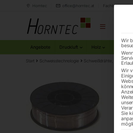
Horntec
office@horntec.at
Fachberatung au
Wir b
besu
Angebote
Druckluft
Holz
Metall
Wenn 
Servi
Start
Schweisstechnologie
Schweißdrähte, Elektroden
Erlau
Wir v
Einig
Websi
könne
Anzei
Weite
unse
Verar
Sie k
anpa
mögli