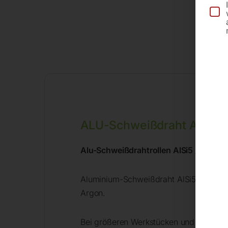
ALU-Schweißdraht AlSi 5 
Alu-Schweißdrahtrollen AlSi5 /3.2245 
Aluminium-Schweißdraht AlSi5 für das
Argon.
Bei größeren Werkstücken und bei Wan