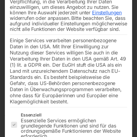
Verpflichtung, in die Verarbeitung Ihrer Daten
einzuwilligen, um dieses Angebot zu nutzen.
Sie
können Ihre Auswahl jederzeit unter
Einstellungen
widerrufen oder anpassen.
Bitte beachten Sie, dass
aufgrund individueller Einstellungen möglicherweise
nicht alle Funktionen der Website verfügbar sind.
Einige Services verarbeiten personenbezogene
Daten in den USA. Mit Ihrer Einwilligung zur
Nutzung dieser Services willigen Sie auch in die
Verarbeitung Ihrer Daten in den USA gemäß Art. 49
(1) lit. a GDPR ein. Der EuGH stuft die USA als ein
Land mit unzureichendem Datenschutz nach EU-
Standards ein. Es besteht beispielsweise die
Gefahr, dass US-Behörden personenbezogene
Daten in Überwachungsprogrammen verarbeiten,
Abbruch-Spitzmeißel 6-kant, 14,7
ohne dass für Europäerinnen und Europäer eine
mm
Klagemöglichkeit besteht.
Es folgt eine Liste der Service-Gruppen, für die eine Einwilligun
Essenziell
Essenzielle Services ermöglichen
grundlegende Funktionen und sind für das
250 mm lang, für EPS 222/225/Profi/Industrie
ordnungsgemäße Funktionieren der Website
erforderlich.