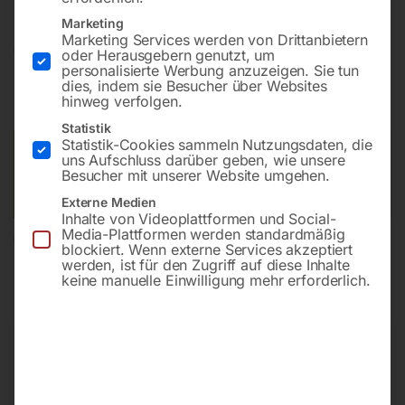
Marketing
Marketing Services werden von Drittanbietern
€
40,80
oder Herausgebern genutzt, um
personalisierte Werbung anzuzeigen. Sie tun
dies, indem sie Besucher über Websites
inkl. MwSt.
zzgl.
Versandkosten
hinweg verfolgen.
Lieferzeit:
ca. 2 - 3 Tage
Statistik
Statistik-Cookies sammeln Nutzungsdaten, die
Versandkosten Standard (Österreich):
€
10,00
uns Aufschluss darüber geben, wie unsere
Besucher mit unserer Website umgehen.
Bitte beachten Sie: Die Versandkosten gelten für Österreich.
Andere Länder können abweichen.
Externe Medien
Inhalte von Videoplattformen und Social-
Media-Plattformen werden standardmäßig
In den Warenkorb
blockiert. Wenn externe Services akzeptiert
werden, ist für den Zugriff auf diese Inhalte
keine manuelle Einwilligung mehr erforderlich.
Sie haben Fragen zu diesem
Artikel?
Gerne helfen wir Ihnen weiter.