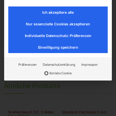
6-kant, 14,7 mm
Ich akzeptiere alle
Nur essenzielle Cookies akzeptieren
EAN:
9004853428784
Artikelnummer:
42878
Kategorien:
Drucklufttechnologie
,
Individuelle Datenschutz-Präferenzen
Druckluftwerkzeuge
Einwilligung speichern
Präferenzen
Datenschutzerklärung
Impressum
Borlabs Cookie
Ähnliche Produkte
Strahlschlauch 1/2′, 5 Meter
Standard-Flachdüse 5 mm