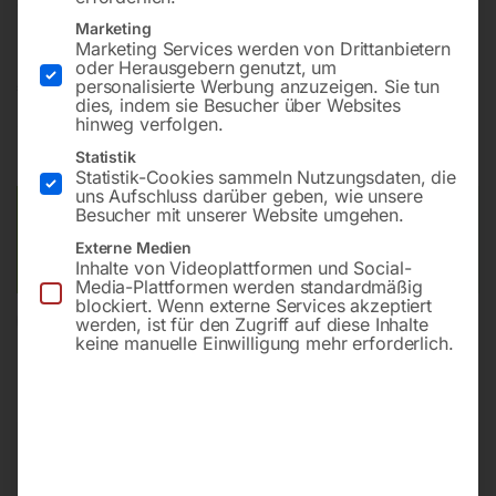
drehbarer Anschluss IG 1/2′
Marketing
Marketing Services werden von Drittanbietern
oder Herausgebern genutzt, um
€
432,00
personalisierte Werbung anzuzeigen. Sie tun
dies, indem sie Besucher über Websites
hinweg verfolgen.
inkl. MwSt.
zzgl.
Versandkosten
Statistik
Lieferzeit:
ca. 2 - 3 Tage
Statistik-Cookies sammeln Nutzungsdaten, die
uns Aufschluss darüber geben, wie unsere
Besucher mit unserer Website umgehen.
Versandkosten Standard (Österreich):
€
10,00
Bitte beachten Sie: Die Versandkosten gelten für Österreich.
Externe Medien
Andere Länder können abweichen.
Inhalte von Videoplattformen und Social-
Media-Plattformen werden standardmäßig
blockiert. Wenn externe Services akzeptiert
werden, ist für den Zugriff auf diese Inhalte
In den Warenkorb
keine manuelle Einwilligung mehr erforderlich.
Sie haben Fragen zu diesem
Artikel?
Gerne helfen wir Ihnen weiter.