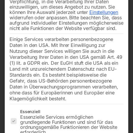
Verpflichtung, in die Verarbeitung Ihrer Daten
einzuwilligen, um dieses Angebot zu nutzen.
Sie
können Ihre Auswahl jederzeit unter
Einstellungen
widerrufen oder anpassen.
Bitte beachten Sie, dass
aufgrund individueller Einstellungen möglicherweise
nicht alle Funktionen der Website verfügbar sind.
Einige Services verarbeiten personenbezogene
Daten in den USA. Mit Ihrer Einwilligung zur
Nutzung dieser Services willigen Sie auch in die
Verarbeitung Ihrer Daten in den USA gemäß Art. 49
(1) lit. a GDPR ein. Der EuGH stuft die USA als ein
Land mit unzureichendem Datenschutz nach EU-
Standards ein. Es besteht beispielsweise die
Gefahr, dass US-Behörden personenbezogene
Daten in Überwachungsprogrammen verarbeiten,
Zapfpistole ’40AL’ für Öl &
ohne dass für Europäerinnen und Europäer eine
ähnliche Flüssigkeiten
Klagemöglichkeit besteht.
Es folgt eine Liste der Service-Gruppen, für die eine Einwilligun
Essenziell
Essenzielle Services ermöglichen
grundlegende Funktionen und sind für das
mit Digitalzählwerk & starrem Aluminium-Rohr,
ordnungsgemäße Funktionieren der Website
erforderlich.