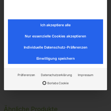
mit Digitalzählwerk & starrem Aluminium-
Rohr, drehbarer Anschluss IG 1/2′
Förderleistung: 40 l/min
Max. Druck: 70 bar
Ich akzeptiere alle
Einlassanschluss: IG 1/2′
Dichtungen: Viton
Nur essenzielle Cookies akzeptieren
Individuelle Datenschutz-Präferenzen
EAN:
9004853331060
Artikelnummer:
33106
Einwilligung speichern
Kategorien:
Werkstatttechnik
,
Öl- / Fettpumpen
Präferenzen
Datenschutzerklärung
Impressum
Borlabs Cookie
Ähnliche Produkte