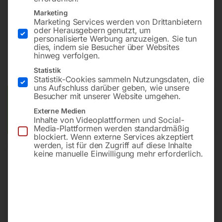
Robuste Ausführung mit Direktantrieb
Marketing
Marketing Services werden von Drittanbietern
oder Herausgebern genutzt, um
personalisierte Werbung anzuzeigen. Sie tun
€
1.230,00
dies, indem sie Besucher über Websites
hinweg verfolgen.
inkl. MwSt.
zzgl.
Versandkosten
Statistik
Lieferzeit:
ca. 5 - 10 Werktage
Statistik-Cookies sammeln Nutzungsdaten, die
uns Aufschluss darüber geben, wie unsere
Besucher mit unserer Website umgehen.
Versandkosten Standard (Österreich):
€
40,00
Bitte beachten Sie: Die Versandkosten gelten für Österreich.
Externe Medien
Inhalte von Videoplattformen und Social-
Andere Länder können abweichen.
Media-Plattformen werden standardmäßig
blockiert. Wenn externe Services akzeptiert
werden, ist für den Zugriff auf diese Inhalte
In den Warenkorb
keine manuelle Einwilligung mehr erforderlich.
Sie haben Fragen zu diesem
Artikel?
Gerne helfen wir Ihnen weiter.