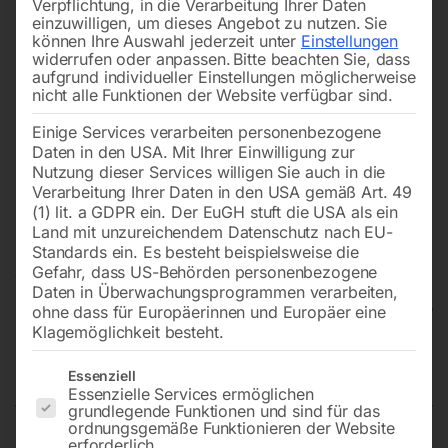
Verpflichtung, in die Verarbeitung Ihrer Daten
einzuwilligen, um dieses Angebot zu nutzen.
Sie
können Ihre Auswahl jederzeit unter
Einstellungen
widerrufen oder anpassen.
Bitte beachten Sie, dass
aufgrund individueller Einstellungen möglicherweise
nicht alle Funktionen der Website verfügbar sind.
Einige Services verarbeiten personenbezogene
Daten in den USA. Mit Ihrer Einwilligung zur
Nutzung dieser Services willigen Sie auch in die
Verarbeitung Ihrer Daten in den USA gemäß Art. 49
(1) lit. a GDPR ein. Der EuGH stuft die USA als ein
Land mit unzureichendem Datenschutz nach EU-
Standards ein. Es besteht beispielsweise die
Gefahr, dass US-Behörden personenbezogene
Daten in Überwachungsprogrammen verarbeiten,
ohne dass für Europäerinnen und Europäer eine
Klagemöglichkeit besteht.
Wippkreissäge HWS 701 K
Es folgt eine Liste der Service-Gruppen, für die eine Einwilligun
Essenziell
Essenzielle Services ermöglichen
grundlegende Funktionen und sind für das
ordnungsgemäße Funktionieren der Website
erforderlich.