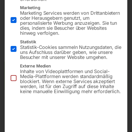
Marketing
Diesel-Stromerzeuger für die Hauseinspeisung
Marketing Services werden von Drittanbietern
oder Herausgebern genutzt, um
personalisierte Werbung anzuzeigen. Sie tun
dies, indem sie Besucher über Websites
hinweg verfolgen.
€
27.060,00
Statistik
Statistik-Cookies sammeln Nutzungsdaten, die
inkl. MwSt.
zzgl.
Versandkosten
uns Aufschluss darüber geben, wie unsere
Lieferzeit:
ca. 5 - 10 Werktage
Besucher mit unserer Website umgehen.
Externe Medien
Versandkosten Standard (Österreich):
€
75,00
Inhalte von Videoplattformen und Social-
Bitte beachten Sie: Die Versandkosten gelten für Österreich.
Media-Plattformen werden standardmäßig
blockiert. Wenn externe Services akzeptiert
Andere Länder können abweichen.
werden, ist für den Zugriff auf diese Inhalte
keine manuelle Einwilligung mehr erforderlich.
In den Warenkorb
Sie haben Fragen zu diesem