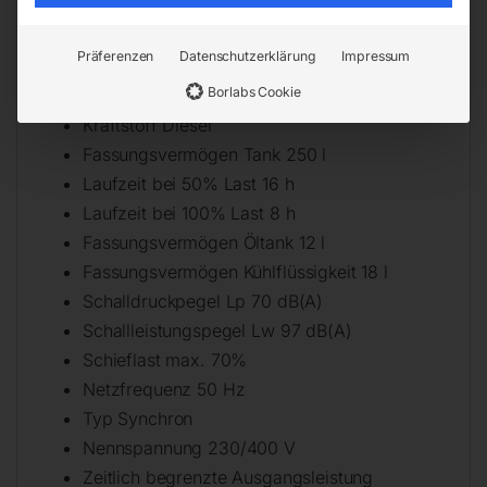
Emissionsstufe 5
Hubraum Motor 4700 ccm
Präferenzen
Datenschutzerklärung
Impressum
Leistungsfaktor 0,8 Cos ɸ phi
Borlabs Cookie
Anlasser E-Start
Kraftstoff Diesel
Fassungsvermögen Tank 250 l
Laufzeit bei 50% Last 16 h
Laufzeit bei 100% Last 8 h
Fassungsvermögen Öltank 12 l
Fassungsvermögen Kühlflüssigkeit 18 l
Schalldruckpegel Lp 70 dB(A)
Schallleistungspegel Lw 97 dB(A)
Schieflast max. 70%
Netzfrequenz 50 Hz
Typ Synchron
Nennspannung 230/400 V
Zeitlich begrenzte Ausgangsleistung