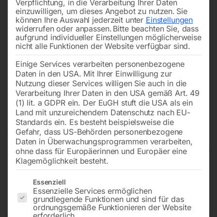
Verpflichtung, in die Verarbeitung Ihrer Daten
einzuwilligen, um dieses Angebot zu nutzen.
Sie
können Ihre Auswahl jederzeit unter
Einstellungen
widerrufen oder anpassen.
Bitte beachten Sie, dass
aufgrund individueller Einstellungen möglicherweise
nicht alle Funktionen der Website verfügbar sind.
Einige Services verarbeiten personenbezogene
Daten in den USA. Mit Ihrer Einwilligung zur
Nutzung dieser Services willigen Sie auch in die
Verarbeitung Ihrer Daten in den USA gemäß Art. 49
(1) lit. a GDPR ein. Der EuGH stuft die USA als ein
Land mit unzureichendem Datenschutz nach EU-
Standards ein. Es besteht beispielsweise die
Gefahr, dass US-Behörden personenbezogene
Daten in Überwachungsprogrammen verarbeiten,
ohne dass für Europäerinnen und Europäer eine
Klagemöglichkeit besteht.
Stromerzeuger PG-D 1040 TEA-S
Es folgt eine Liste der Service-Gruppen, für die eine Einwilligun
Essenziell
Essenzielle Services ermöglichen
HC
grundlegende Funktionen und sind für das
ordnungsgemäße Funktionieren der Website
erforderlich.