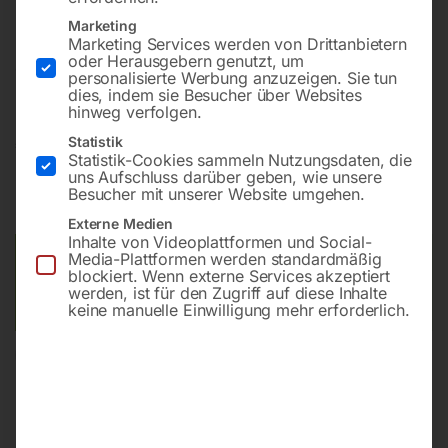
Marketing
Marketing Services werden von Drittanbietern
Mobiler Kolbenkompressor mit ölfreiem,
oder Herausgebern genutzt, um
direktgekuppeltem V-Aggregat
personalisierte Werbung anzuzeigen. Sie tun
dies, indem sie Besucher über Websites
hinweg verfolgen.
€
2.670,00
Statistik
Statistik-Cookies sammeln Nutzungsdaten, die
uns Aufschluss darüber geben, wie unsere
inkl. MwSt.
zzgl.
Versandkosten
Besucher mit unserer Website umgehen.
Lieferzeit:
ca. 5 - 10 Werktage
Externe Medien
Inhalte von Videoplattformen und Social-
Media-Plattformen werden standardmäßig
Versandkosten Standard (Österreich):
€
40,00
blockiert. Wenn externe Services akzeptiert
Bitte beachten Sie: Die Versandkosten gelten für Österreich.
werden, ist für den Zugriff auf diese Inhalte
Andere Länder können abweichen.
keine manuelle Einwilligung mehr erforderlich.
In den Warenkorb