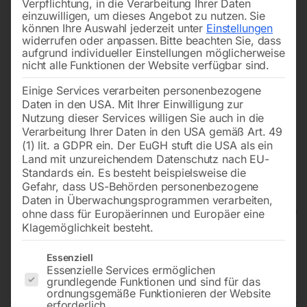
Verpflichtung, in die Verarbeitung Ihrer Daten
einzuwilligen, um dieses Angebot zu nutzen.
Sie
können Ihre Auswahl jederzeit unter
Einstellungen
widerrufen oder anpassen.
Bitte beachten Sie, dass
aufgrund individueller Einstellungen möglicherweise
nicht alle Funktionen der Website verfügbar sind.
Einige Services verarbeiten personenbezogene
Daten in den USA. Mit Ihrer Einwilligung zur
Nutzung dieser Services willigen Sie auch in die
Verarbeitung Ihrer Daten in den USA gemäß Art. 49
(1) lit. a GDPR ein. Der EuGH stuft die USA als ein
Land mit unzureichendem Datenschutz nach EU-
Standards ein. Es besteht beispielsweise die
Gefahr, dass US-Behörden personenbezogene
Daten in Überwachungsprogrammen verarbeiten,
ohne dass für Europäerinnen und Europäer eine
Klagemöglichkeit besteht.
Kompressor Airprofi 600/200 OF
Es folgt eine Liste der Service-Gruppen, für die eine Einwilligun
Essenziell
Essenzielle Services ermöglichen
Pro
grundlegende Funktionen und sind für das
ordnungsgemäße Funktionieren der Website
erforderlich.