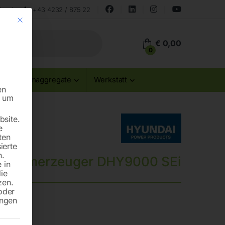
land
+43 4232 / 875 22
Mit diesem Button wird der Dialog geschlossen. Seine Funktionalität ist id
€
0,00
0
Stromaggregate
Werkstatt
en
n um
site.
e
ten
ierte
n.
 Stromerzeuger DHY9000 SEi
 in
die
zen.
oder
ungen