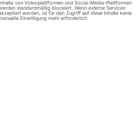
Inhalte von Videoplattformen und Social-Media-Plattformen
Anfrageformular
werden standardmäßig blockiert. Wenn externe Services
akzeptiert werden, ist für den Zugriff auf diese Inhalte keine
manuelle Einwilligung mehr erforderlich.
Beschreibung
Produktsicherheit
Downl
terset für Hyundai
romerzeuger DHY6000,
500, -8600 -9000 Serie