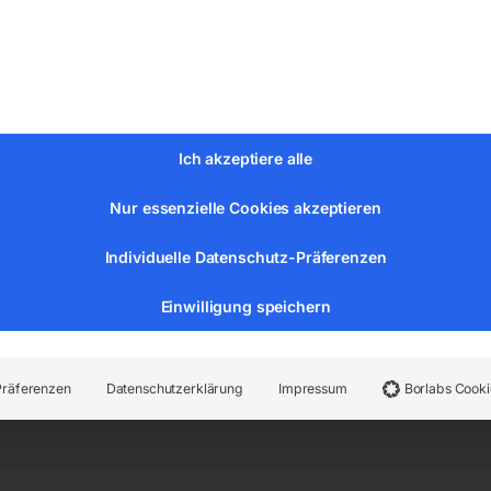
Ich akzeptiere alle
8,00
Nur essenzielle Cookies akzeptieren
. MwSt.
tenloser Versand
Individuelle Datenschutz-Präferenzen
erzeit:
ca. 5 - 10 Werktage
€
2.106,00
HY9000 SEi
-
Einwilligung speichern
€
48,00
Y6000, -8500, -8600 -9000 Serie
-
Präferenzen
Datenschutzerklärung
Impressum
Borlabs Cooki