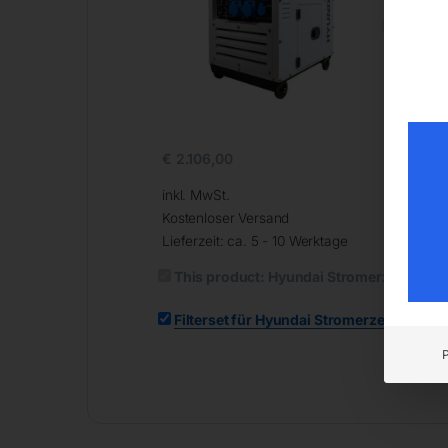
€
2.106,00
€
4
inkl. MwSt.
inkl
Kostenloser Versand
Kos
Lieferzeit:
ca. 5 - 10 Werktage
Lief
This product:
Hyundai Stromerzeuger D
Filterset für Hyundai Stromerzeuger DH