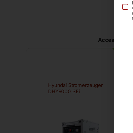
Accessories
Hyundai Stromerzeuger
Fil
DHY9000 SEi
St
-8