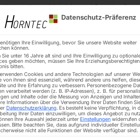
s Kärnten
Markenqualität
Lieferung nach Österreich und Deutsch
Datenschutz-Präferenz
enötigen Ihre Einwilligung, bevor Sie unsere Website weiter
chen können.
Reinigung
Schweißen
Stadtmobiliar
Stein
Sie unter 16 Jahre alt sind und Ihre Einwilligung zu optional
ces geben möchten, müssen Sie Ihre Erziehungsberechtigte
merzeuger
Hyundai Stromerzeuger DHY9000 SEi
bnis bitten.
erwenden Cookies und andere Technologien auf unserer Web
🔍
e von ihnen sind essenziell, während andere uns helfen, dies
te und Ihre Erfahrung zu verbessern.
Personenbezogene Da
n verarbeitet werden (z. B. IP-Adressen), z. B. für personalis
gen und Inhalte oder die Messung von Anzeigen und Inhalte
Hyundai
re Informationen über die Verwendung Ihrer Daten finden Sie
rer
Datenschutzerklärung
.
Es besteht keine Verpflichtung, in 
beitung Ihrer Daten einzuwilligen, um dieses Angebot zu nut
önnen Ihre Auswahl jederzeit unter
Einstellungen
widerrufen 
ssen.
Bitte beachten Sie, dass aufgrund individueller Einstell
Maximalleistung 6.5 kW 230 V
cherweise nicht alle Funktionen der Website verfügbar sind.
2x CEE 32A +1x Schuko 16A