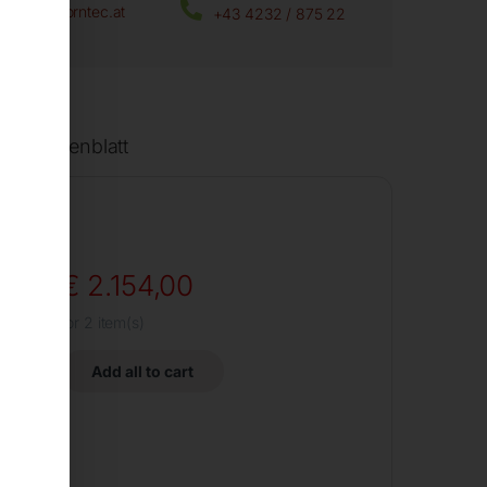
office@horntec.at
+43 4232 / 875 22
oad Datenblatt
€
2.154,00
for
2
item(s)
Add all to cart