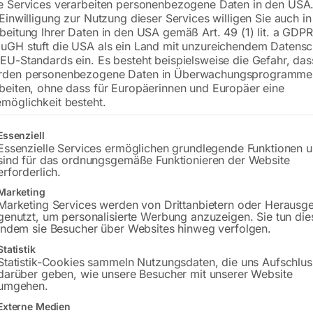
e Services verarbeiten personenbezogene Daten in den USA.
LED Display (Hz/V/kW)
 Einwilligung zur Nutzung dieser Services willigen Sie auch in
beitung Ihrer Daten in den USA gemäß Art. 49 (1) lit. a GDPR
uGH stuft die USA als ein Land mit unzureichendem Datensc
EU-Standards ein. Es besteht beispielsweise die Gefahr, da
€
2.106,00
rden personenbezogene Daten in Überwachungsprogramme
beiten, ohne dass für Europäerinnen und Europäer eine
inkl. MwSt.
Kostenloser Versand
möglichkeit besteht.
Lieferzeit:
ca. 5 - 10 Werktage
gt eine Liste der Service-Gruppen, für die eine Einwilligung erteilt w
Essenziell
Versandkosten Standard (Österreich):
€
Essenzielle Services ermöglichen grundlegende Funktionen 
Bitte beachten Sie: Die Versandkosten g
sind für das ordnungsgemäße Funktionieren der Website
erforderlich.
Marketing
In den 
Marketing Services werden von Drittanbietern oder Herausg
genutzt, um personalisierte Werbung anzuzeigen. Sie tun die
indem sie Besucher über Websites hinweg verfolgen.
Statistik
Sie haben Frag
Statistik-Cookies sammeln Nutzungsdaten, die uns Aufschlus
darüber geben, wie unsere Besucher mit unserer Website
umgehen.
Gerne hel
Externe Medien