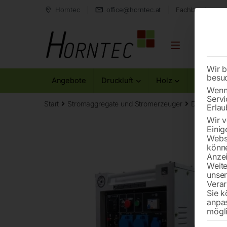
Horntec
office@horntec.at
Fachberatung au
Wir b
besu
Angebote
Druckluft
Holz
Metall
Wenn 
Servi
Start
Stromaggregate und Stromerzeuger
Dieselstro
Erlau
Wir v
Einig
Websi
könne
Anzei
Weite
unse
Verar
Sie k
anpa
mögli