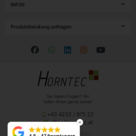
INFOS
Produktberatung anfragen
Sie haben Fragen? Wir
helfen Ihnen gerne weiter!
+43 4232 / 875 22
office@horntec.at