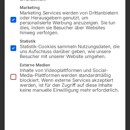
€
7,80
Marketing
Marketing Services werden von Drittanbietern
oder Herausgebern genutzt, um
inkl. MwSt.
zzgl.
Versandkosten
personalisierte Werbung anzuzeigen. Sie tun
Lieferzeit:
ca. 2 - 3 Tage
dies, indem sie Besucher über Websites
hinweg verfolgen.
Versandkosten Standard (Österreich):
€
10,00
Statistik
Statistik-Cookies sammeln Nutzungsdaten, die
Bitte beachten Sie: Die Versandkosten gelten für Österreich.
uns Aufschluss darüber geben, wie unsere
Andere Länder können abweichen.
Besucher mit unserer Website umgehen.
Externe Medien
In den Warenkorb
Inhalte von Videoplattformen und Social-
Media-Plattformen werden standardmäßig
blockiert. Wenn externe Services akzeptiert
werden, ist für den Zugriff auf diese Inhalte
keine manuelle Einwilligung mehr erforderlich.
Sie haben Fragen zu diesem
Artikel?
Gerne helfen wir Ihnen weiter.
Anfrageformular