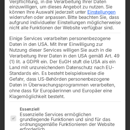
Verpflichtung, in die Verarbeitung Ihrer Daten
einzuwilligen, um dieses Angebot zu nutzen.
Sie
können Ihre Auswahl jederzeit unter
Einstellungen
widerrufen oder anpassen.
Bitte beachten Sie, dass
aufgrund individueller Einstellungen möglicherweise
nicht alle Funktionen der Website verfügbar sind.
Einige Services verarbeiten personenbezogene
Daten in den USA. Mit Ihrer Einwilligung zur
Nutzung dieser Services willigen Sie auch in die
Verarbeitung Ihrer Daten in den USA gemäß Art. 49
(1) lit. a GDPR ein. Der EuGH stuft die USA als ein
Land mit unzureichendem Datenschutz nach EU-
Standards ein. Es besteht beispielsweise die
Gefahr, dass US-Behörden personenbezogene
Daten in Überwachungsprogrammen verarbeiten,
Gummi-Dichtring RA-9
ohne dass für Europäerinnen und Europäer eine
Klagemöglichkeit besteht.
Es folgt eine Liste der Service-Gruppen, für die eine Einwilligun
Essenziell
Essenzielle Services ermöglichen
zu Nylon-Klauenkupplung Ø 48 mm
grundlegende Funktionen und sind für das
ordnungsgemäße Funktionieren der Website
erforderlich.