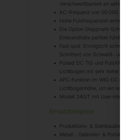
Verschweißbarkeit an sehr dünnen 
AC-Frequenz von 50-200 Hertz ein
Hohe Pulsfrequenzen ermöglichen 
Die Option Steppnaht-Schweißen e
Einbrandtiefe perfekt führbar sein
Fast spot: Ermöglicht schnelles Pu
Schritten) von Schweiß- und Interva
Pulsed DC TIG und PulsXP Modus: Mi
Lichtbogen mit sehr hoher Schweißg
APC-Funktion im WIG-DC-Modus: Di
Lichtbogenhöhe, um ein konstante
Modell 340/T mit User-Interface: 
Einsatzbeispiele
Produktions- & Stahlbaubetriebe
Metall-, Geländer- & Portalbau