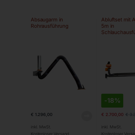
Absaugarm in
Abluftset mit
Rohrausführung
5m in
Schlauchausfü
einteiliger Au
-
18%
€
1.296,00
€
2.700,00
€
3.
inkl. MwSt.
inkl. MwSt.
Kostenloser Versand
Kostenloser Vers