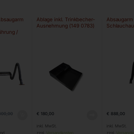
 Absaugarm
Ablage inkl. Trinkbecher-
Absaugarm 
Ausnehmung (149 0783)
Schlauchau
hrung /
sleger
€
180,00
€
888,00
300,00
inkl. MwSt.
inkl. MwSt.
and
zzgl.
Versandkosten
zzgl.
Versandk