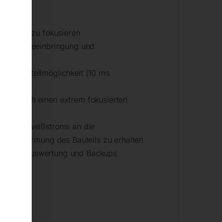
feln)
Bereich zu fokusieren
auf Wärmeeinbringung und
ler Einstellmöglichkeit (10 ms
s möglich einen extrem fokusierten
des Schweißstroms an die
r Verformung des Bauteils zu erhalten
g, Fehlerauswertung und Backups