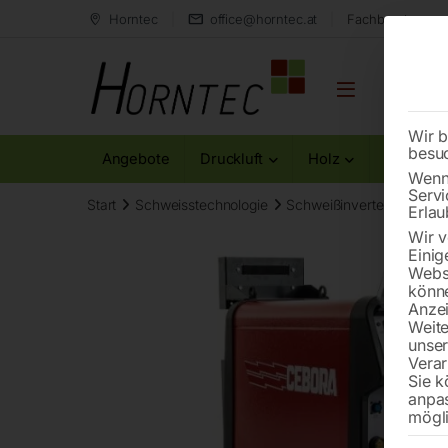
Horntec
office@horntec.at
Fachberatung au
Wir b
besu
Angebote
Druckluft
Holz
Metall
Wenn 
Servi
Start
Schweisstechnologie
Schweißinverter (WIG/TI
Erlau
Wir v
Einig
Websi
könne
Anzei
Weite
unse
Verar
Sie k
anpa
mögli