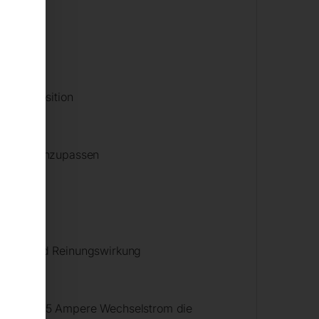
chweißposition
n leicht anzupassen
rand- und Reinungswirkung
ährend der 5 Ampere Wechselstrom die