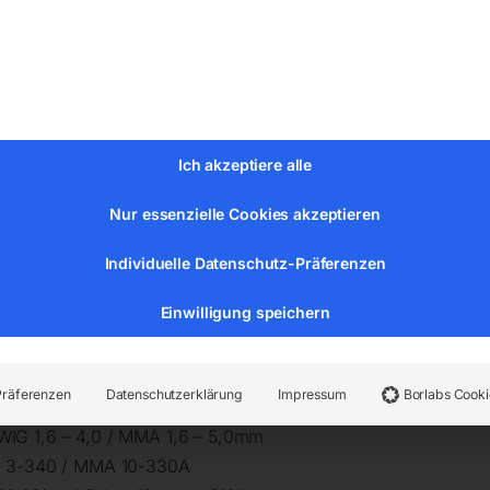
au
Ich akzeptiere alle
Nur essenzielle Cookies akzeptieren
Individuelle Datenschutz-Präferenzen
Einwilligung speichern
ransportwagen – Wasserkühleinheit – Betriebsanleitung
Präferenzen
Datenschutzerklärung
Impressum
Borlabs Cooki
IG 1,6 – 4,0 / MMA 1,6 – 5,0mm
IG 3-340 / MMA 10-330A