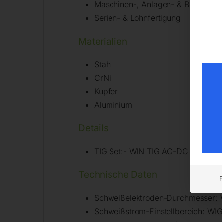
Maschinen-, Anlagen- & Behälterb
Serien- & Lohnfertigung
Materialien
Stahl
CrNi
Kupfer
Aluminium
Details
TIG Set:- WIN TIG AC-DC 340/T – T
Technische Daten
Schweißelektroden-Durchmesser: W
Schweißstrom-Einstellbereich: W