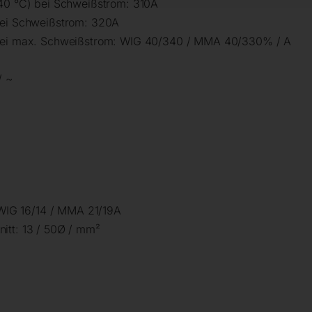
 40 °C) bei Schweißstrom: 310A
bei Schweißstrom: 320A
 bei max. Schweißstrom: WIG 40/340 / MMA 40/330% / A
/ ~
: WIG 16/14 / MMA 21/19A
itt: 13 / 50Ø / mm²