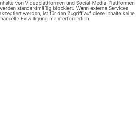
Inhalte von Videoplattformen und Social-Media-Plattformen
werden standardmäßig blockiert. Wenn externe Services
ge ‘PFC’
akzeptiert werden, ist für den Zugriff auf diese Inhalte keine
manuelle Einwilligung mehr erforderlich.
 Einstellung
Elektrodenanzeige nach Eingabe von Werkstoff, Dicke und S
een-Display und bedienerfreundlichem Encoder
mit Schweißhandschuhen möglich
roßen LCD-Displays und der einfachen und intuitiven Grafike
zyklus-Kontrolle
keit aller Schweißparameter
denen Wellenformkombinationen
tiefe und Reinigungswirkung
assung der Amplituden und Zeiten in der Wellenform, Einb
hweißen an kalten Teilen zu verbessern
mpere bzw. AC-Wechselstrom ab 5 Ampere
an Profilkanten sehr dünner Stähle aus rostfreiem Stahl, w