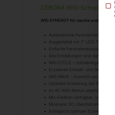
CEBORA WIG-Schweißanla
WIG SYNERGY für rasche und korrekte
Automatische Parametrierung und 
Ausgestattet mit 7“ LCD-Touchscr
Einfache Parameterauswahl auch 
Alle Einstellungen sind dank des g
WIG CYCLE – Vollständige Schweiß
Exzellente Einstell- und Steuerbar
WIG WAVE – Auswahl von verschie
Optimale Einstellung der Einbrand
Im AC-WIG-Modus unabhängige Anp
Mix-Funktion verfügbar, um das Sc
Minimaler DC-Gleichstrom ab 3 A
Ermöglicht optimale Schweißnähte 