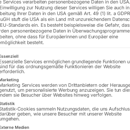
e Services verarbeiten personenbezogene Daten in den USA.
 Einwilligung zur Nutzung dieser Services willigen Sie auch in
Modell WIN TIG AC-DC 340/T SYNER
beitung Ihrer Daten in den USA gemäß Art. 49 (1) lit. a GDPR
uGH stuft die USA als ein Land mit unzureichendem Datensc
EU-Standards ein. Es besteht beispielsweise die Gefahr, da
rden personenbezogene Daten in Überwachungsprogramme
€
10.800,00
beiten, ohne dass für Europäerinnen und Europäer eine
möglichkeit besteht.
inkl. MwSt.
Kostenloser Versand
Lieferzeit:
Auf Nachfrage
gt eine Liste der Service-Gruppen, für die eine Einwilligung erteilt w
Essenziell
Essenzielle Services ermöglichen grundlegende Funktionen 
sind für das ordnungsgemäße Funktionieren der Website
Versandkosten Standard (Österreich):
€
erforderlich.
Bitte beachten Sie: Die Versandkosten g
Marketing
Marketing Services werden von Drittanbietern oder Herausg
genutzt, um personalisierte Werbung anzuzeigen. Sie tun die
indem sie Besucher über Websites hinweg verfolgen.
Beschreibung
Produktsicherheit
Statistik
Statistik-Cookies sammeln Nutzungsdaten, die uns Aufschlus
darüber geben, wie unsere Besucher mit unserer Website
umgehen.
Externe Medien