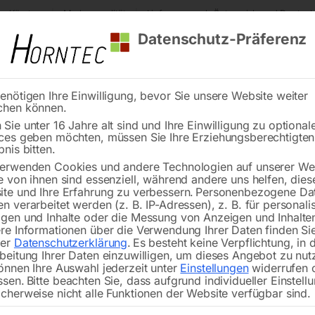
s Kärnten
Markenqualität
Lieferung nach Österreich und Deutsch
Datenschutz-Präferenz
enötigen Ihre Einwilligung, bevor Sie unsere Website weiter
chen können.
Reinigung
Schweißen
Stadtmobiliar
Stein
Sie unter 16 Jahre alt sind und Ihre Einwilligung zu optional
ces geben möchten, müssen Sie Ihre Erziehungsberechtigte
G)
CEBORA WIG-Schweißanlage ‘PFC’
bnis bitten.
erwenden Cookies und andere Technologien auf unserer Web
🔍
e von ihnen sind essenziell, während andere uns helfen, dies
te und Ihre Erfahrung zu verbessern.
Personenbezogene Da
n verarbeitet werden (z. B. IP-Adressen), z. B. für personalis
gen und Inhalte oder die Messung von Anzeigen und Inhalte
re Informationen über die Verwendung Ihrer Daten finden Sie
rer
Datenschutzerklärung
.
Es besteht keine Verpflichtung, in 
CEBOR
beitung Ihrer Daten einzuwilligen, um dieses Angebot zu nut
önnen Ihre Auswahl jederzeit unter
Einstellungen
widerrufen 
ssen.
Bitte beachten Sie, dass aufgrund individueller Einstell
Nicht vorrätig
Verfügbarkeit:
cherweise nicht alle Funktionen der Website verfügbar sind.