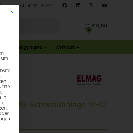
land
+43 4232 / 875 22
Mit diesem Button wird der Dialog geschlossen. Seine Funktionalität ist id
€
0,00
0
Stromaggregate
Werkstatt
en
n um
site.
e
ten
ierte
n.
 in
die
A WIG-Schweißanlage ‘PFC’
zen.
oder
ungen