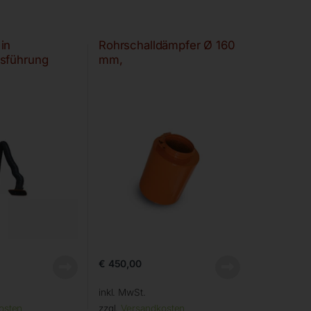
in
Rohrschalldämpfer Ø 160
sführung
mm,
€
450,00
inkl. MwSt.
osten
zzgl.
Versandkosten