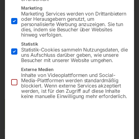
Marketing
Marketing Services werden von Drittanbietern
oder Herausgebern genutzt, um
personalisierte Werbung anzuzeigen. Sie tun
Maximalleistung von 7,7 kW (230V) / 10,6 kVA
dies, indem sie Besucher über Websites
(400V)
hinweg verfolgen.
1x CEE 230V 32A + 1x 400V 16A
Statistik
Hand- und Elektrostarter
Statistik-Cookies sammeln Nutzungsdaten, die
uns Aufschluss darüber geben, wie unsere
Besucher mit unserer Website umgehen.
Externe Medien
€
1.002,00
Inhalte von Videoplattformen und Social-
Media-Plattformen werden standardmäßig
inkl. MwSt.
Kostenloser Versand
blockiert. Wenn externe Services akzeptiert
werden, ist für den Zugriff auf diese Inhalte
Lieferzeit:
ca. 5 - 10 Werktage
keine manuelle Einwilligung mehr erforderlich.
Versandkosten Standard (Österreich):
€
0,00
Bitte beachten Sie: Die Versandkosten gelten für Österreich.
Andere Länder können abweichen.
In den Warenkorb