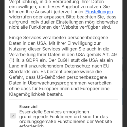
Verpflichtung, in die Verarbeitung Ihrer Daten
einzuwilligen, um dieses Angebot zu nutzen.
Sie
können Ihre Auswahl jederzeit unter
Einstellungen
widerrufen oder anpassen.
Bitte beachten Sie, dass
aufgrund individueller Einstellungen möglicherweise
nicht alle Funktionen der Website verfügbar sind.
Einige Services verarbeiten personenbezogene
Daten in den USA. Mit Ihrer Einwilligung zur
Nutzung dieser Services willigen Sie auch in die
Verarbeitung Ihrer Daten in den USA gemäß Art. 49
(1) lit. a GDPR ein. Der EuGH stuft die USA als ein
Land mit unzureichendem Datenschutz nach EU-
Standards ein. Es besteht beispielsweise die
Gefahr, dass US-Behörden personenbezogene
Daten in Überwachungsprogrammen verarbeiten,
ohne dass für Europäerinnen und Europäer eine
Klagemöglichkeit besteht.
Es folgt eine Liste der Service-Gruppen, für die eine Einwilligun
Essenziell
Essenzielle Services ermöglichen
Hyundai Benzin-Generator
grundlegende Funktionen und sind für das
ordnungsgemäße Funktionieren der Website
HY8500LEK-T
erforderlich.