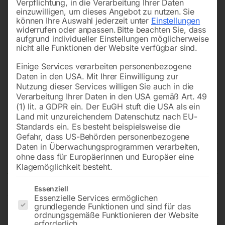
Verpflichtung, in die Verarbeitung Ihrer Daten
einzuwilligen, um dieses Angebot zu nutzen.
Sie
können Ihre Auswahl jederzeit unter
Einstellungen
widerrufen oder anpassen.
Bitte beachten Sie, dass
aufgrund individueller Einstellungen möglicherweise
nicht alle Funktionen der Website verfügbar sind.
Einige Services verarbeiten personenbezogene
Daten in den USA. Mit Ihrer Einwilligung zur
Nutzung dieser Services willigen Sie auch in die
Verarbeitung Ihrer Daten in den USA gemäß Art. 49
(1) lit. a GDPR ein. Der EuGH stuft die USA als ein
Land mit unzureichendem Datenschutz nach EU-
Standards ein. Es besteht beispielsweise die
Gefahr, dass US-Behörden personenbezogene
Daten in Überwachungsprogrammen verarbeiten,
Winkelverbinder
ohne dass für Europäerinnen und Europäer eine
Klagemöglichkeit besteht.
Es folgt eine Liste der Service-Gruppen, für die eine Einwilligun
Essenziell
Essenzielle Services ermöglichen
W-ST 28
grundlegende Funktionen und sind für das
ordnungsgemäße Funktionieren der Website
erforderlich.