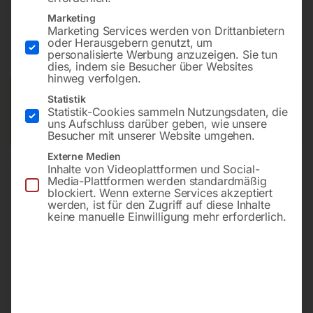
€
21,00
Marketing
Marketing Services werden von Drittanbietern
oder Herausgebern genutzt, um
inkl. MwSt.
zzgl.
Versandkosten
personalisierte Werbung anzuzeigen. Sie tun
Lieferzeit:
ca. 2 - 3 Tage
dies, indem sie Besucher über Websites
hinweg verfolgen.
Versandkosten Standard (Österreich):
€
10,00
Statistik
Statistik-Cookies sammeln Nutzungsdaten, die
Bitte beachten Sie: Die Versandkosten gelten für Österreich.
uns Aufschluss darüber geben, wie unsere
Andere Länder können abweichen.
Besucher mit unserer Website umgehen.
Externe Medien
In den Warenkorb
Inhalte von Videoplattformen und Social-
Media-Plattformen werden standardmäßig
blockiert. Wenn externe Services akzeptiert
werden, ist für den Zugriff auf diese Inhalte
keine manuelle Einwilligung mehr erforderlich.
Sie haben Fragen zu diesem
Artikel?
Gerne helfen wir Ihnen weiter.
Anfrageformular