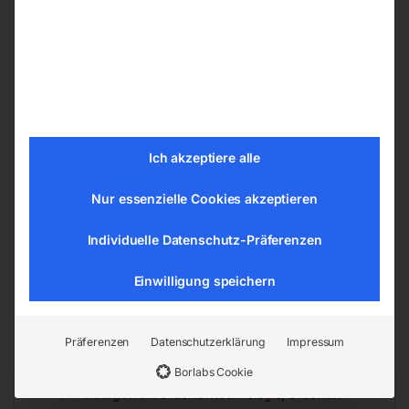
Rasche Installation ohne Sonderwerkzeuge –
einfaches Zusammenstecken genügt
Kein Gewindeschneiden
Kein zusätzliches Dichtungsmittel
Ich akzeptiere alle
Glatte Innenflächen, sehr gute
Durchflussseigenschaften
Nur essenzielle Cookies akzeptieren
Ideal für Druckluft, Flüssigkeiten und
Vakuum
Individuelle Datenschutz-Präferenzen
Flexibles Baukastensystem für
Einwilligung speichern
Rohrdurchmesser 15 – 28 mm
Präferenzen
Datenschutzerklärung
Impressum
Borlabs Cookie
EAN:
9004853117275
Artikelnummer:
11727
Kategorien:
Drucklufttechnologie
,
Druckluft-