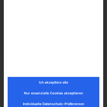
Herstellerinformationen
ELMAG Entwicklungs und Handels GmbH
Hannesgrub Nord 19
4911 Ried/Tumeltsham
office@elmag.at
Österreich
Ich akzeptiere alle
Nur essenzielle Cookies akzeptieren
Ähnliche Produkte
Individuelle Datenschutz-Präferenzen