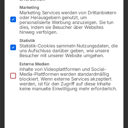
Marketing
Sie haben Fragen zu diesem
Marketing Services werden von Drittanbietern
oder Herausgebern genutzt, um
Artikel?
personalisierte Werbung anzuzeigen. Sie tun
Gerne helfen wir Ihnen weiter.
dies, indem sie Besucher über Websites
hinweg verfolgen.
Anfrageformular
Statistik
Statistik-Cookies sammeln Nutzungsdaten, die
office@horntec.at
uns Aufschluss darüber geben, wie unsere
Besucher mit unserer Website umgehen.
+43 4232 / 875 22
Externe Medien
Inhalte von Videoplattformen und Social-
Media-Plattformen werden standardmäßig
blockiert. Wenn externe Services akzeptiert
werden, ist für den Zugriff auf diese Inhalte
keine manuelle Einwilligung mehr erforderlich.
Produktsicherheit
Produktsicherheit