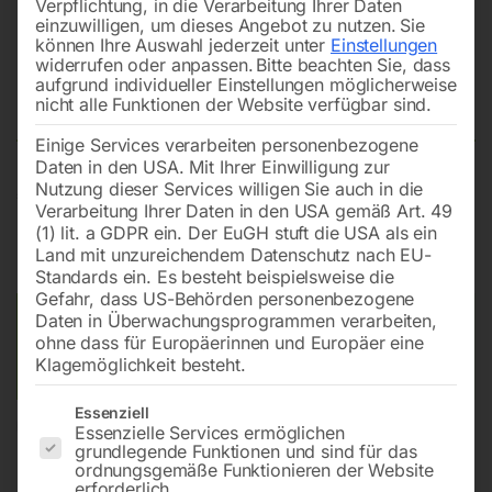
Verpflichtung, in die Verarbeitung Ihrer Daten
einzuwilligen, um dieses Angebot zu nutzen.
Sie
können Ihre Auswahl jederzeit unter
Einstellungen
widerrufen oder anpassen.
Bitte beachten Sie, dass
aufgrund individueller Einstellungen möglicherweise
Winkelverbinder W-ST 4 mm
nicht alle Funktionen der Website verfügbar sind.
Einige Services verarbeiten personenbezogene
Daten in den USA. Mit Ihrer Einwilligung zur
Nutzung dieser Services willigen Sie auch in die
€
5,40
Verarbeitung Ihrer Daten in den USA gemäß Art. 49
(1) lit. a GDPR ein. Der EuGH stuft die USA als ein
inkl. MwSt.
zzgl.
Versandkosten
Land mit unzureichendem Datenschutz nach EU-
Lieferzeit:
ca. 2 - 3 Tage
Standards ein. Es besteht beispielsweise die
Gefahr, dass US-Behörden personenbezogene
Daten in Überwachungsprogrammen verarbeiten,
Versandkosten Standard (Österreich):
€
10,00
ohne dass für Europäerinnen und Europäer eine
Bitte beachten Sie: Die Versandkosten gelten für Österreich.
Klagemöglichkeit besteht.
Andere Länder können abweichen.
Es folgt eine Liste der Service-Gruppen, für die eine Einwilligun
Essenziell
In den Warenkorb
Essenzielle Services ermöglichen
grundlegende Funktionen und sind für das
ordnungsgemäße Funktionieren der Website
erforderlich.