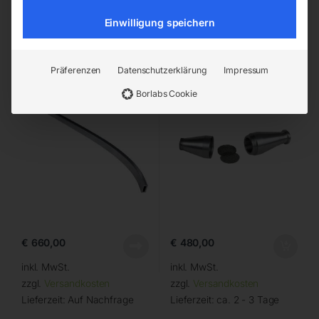
Einwilligung speichern
Langdüse Aluminium 45°
Eiscrusher für ELMAG DRY-
gebogen
ICE 2
Präferenzen
Datenschutzerklärung
Impressum
Borlabs Cookie
€
660,00
€
480,00
inkl. MwSt.
inkl. MwSt.
zzgl.
Versandkosten
zzgl.
Versandkosten
Lieferzeit:
Auf Nachfrage
Lieferzeit:
ca. 2 - 3 Tage