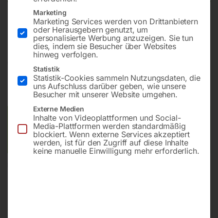
Marketing
Marketing Services werden von Drittanbietern
Handlicher und fahrbarer ölfreier Universalkompressor
oder Herausgebern genutzt, um
personalisierte Werbung anzuzeigen. Sie tun
dies, indem sie Besucher über Websites
hinweg verfolgen.
€
618,00
Statistik
Statistik-Cookies sammeln Nutzungsdaten, die
inkl. MwSt.
zzgl.
Versandkosten
uns Aufschluss darüber geben, wie unsere
Lieferzeit:
ca. 5 - 10 Werktage
Besucher mit unserer Website umgehen.
Externe Medien
Inhalte von Videoplattformen und Social-
Versandkosten Standard (Österreich):
€
40,00
Media-Plattformen werden standardmäßig
Bitte beachten Sie: Die Versandkosten gelten für Österreich.
blockiert. Wenn externe Services akzeptiert
Andere Länder können abweichen.
werden, ist für den Zugriff auf diese Inhalte
keine manuelle Einwilligung mehr erforderlich.
In den Warenkorb
Sie haben Fragen zu diesem