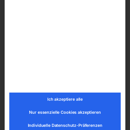
breiter Radstand für komfortablen Transport
auch auf unebenen Untergründen und
stabilen Stand
Vibrationsdämpfende Gummifüße
Handgriff gummiert gegen Abrutschen
während des Transportes und platzsparend
einklappbar
Zusätzlicher Griff für bequemes Tragen des
Kompressors
Druckluftbehälter pulverbeschichtet
Schlauchaufroller-Halterung direkt am
Kompressor vorhanden
Ich akzeptiere alle
(Schlauchaufroller nicht im Lieferumfang
vorhanden)
Nur essenzielle Cookies akzeptieren
Technische Daten
Individuelle Datenschutz-Präferenzen