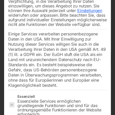
Verpflichtung, in die Verarbeitung Ihrer Daten
einzuwilligen, um dieses Angebot zu nutzen.
Sie
können Ihre Auswahl jederzeit unter
Einstellungen
widerrufen oder anpassen.
Bitte beachten Sie, dass
aufgrund individueller Einstellungen möglicherweise
nicht alle Funktionen der Website verfügbar sind.
Einige Services verarbeiten personenbezogene
Daten in den USA. Mit Ihrer Einwilligung zur
Nutzung dieser Services willigen Sie auch in die
Verarbeitung Ihrer Daten in den USA gemäß Art. 49
(1) lit. a GDPR ein. Der EuGH stuft die USA als ein
Land mit unzureichendem Datenschutz nach EU-
Standards ein. Es besteht beispielsweise die
Gefahr, dass US-Behörden personenbezogene
Daten in Überwachungsprogrammen verarbeiten,
ohne dass für Europäerinnen und Europäer eine
Klagemöglichkeit besteht.
Es folgt eine Liste der Service-Gruppen, für die eine Einwilligun
Kompressor Compact-Air 240/20
Essenziell
Essenzielle Services ermöglichen
OFE
grundlegende Funktionen und sind für das
ordnungsgemäße Funktionieren der Website
erforderlich.