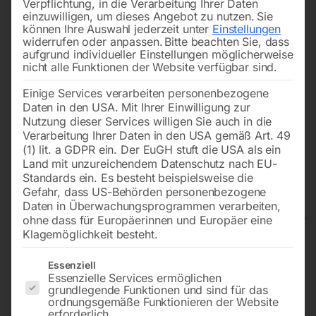
Verpflichtung, in die Verarbeitung Ihrer Daten
einzuwilligen, um dieses Angebot zu nutzen.
Sie
können Ihre Auswahl jederzeit unter
Einstellungen
widerrufen oder anpassen.
Bitte beachten Sie, dass
aufgrund individueller Einstellungen möglicherweise
nicht alle Funktionen der Website verfügbar sind.
Einige Services verarbeiten personenbezogene
Daten in den USA. Mit Ihrer Einwilligung zur
Nutzung dieser Services willigen Sie auch in die
Verarbeitung Ihrer Daten in den USA gemäß Art. 49
(1) lit. a GDPR ein. Der EuGH stuft die USA als ein
Land mit unzureichendem Datenschutz nach EU-
Standards ein. Es besteht beispielsweise die
Gefahr, dass US-Behörden personenbezogene
Daten in Überwachungsprogrammen verarbeiten,
ohne dass für Europäerinnen und Europäer eine
Klagemöglichkeit besteht.
Kompressor Airprofi 703/270/15
Es folgt eine Liste der Service-Gruppen, für die eine Einwilligun
Essenziell
Essenzielle Services ermöglichen
VKK
grundlegende Funktionen und sind für das
ordnungsgemäße Funktionieren der Website
erforderlich.