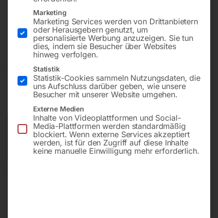
Marketing
Marketing Services werden von Drittanbietern
Stationäre Kompressoren mit stehendem oder liegendem
oder Herausgebern genutzt, um
Behälter, für einen Betriebsdruck über 10 bar
personalisierte Werbung anzuzeigen. Sie tun
dies, indem sie Besucher über Websites
hinweg verfolgen.
€
4.530,00
Statistik
Statistik-Cookies sammeln Nutzungsdaten, die
uns Aufschluss darüber geben, wie unsere
inkl. MwSt.
zzgl.
Versandkosten
Besucher mit unserer Website umgehen.
Lieferzeit:
ca. 5 - 10 Werktage
Externe Medien
Inhalte von Videoplattformen und Social-
Media-Plattformen werden standardmäßig
Versandkosten Standard (Österreich):
€
40,00
blockiert. Wenn externe Services akzeptiert
Bitte beachten Sie: Die Versandkosten gelten für Österreich.
werden, ist für den Zugriff auf diese Inhalte
Andere Länder können abweichen.
keine manuelle Einwilligung mehr erforderlich.
In den Warenkorb