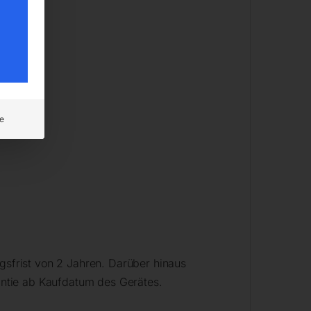
e
sfrist von 2 Jahren. Darüber hinaus
ntie ab Kaufdatum des Gerätes.