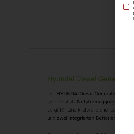
Hyundai Diesel Generato
Der
HYUNDAI Diesel Generator DHY7
sich ideal als
Notstromaggregat
bei St
sorgt für eine kraftvolle und konstante
und
zwei integrierten Batterien
lässt si