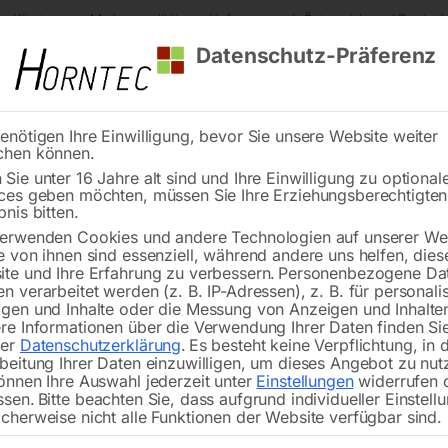
s Kärnten
Markenqualität
Lieferung nach Österreich und Deutsch
Datenschutz-Präferenz
enötigen Ihre Einwilligung, bevor Sie unsere Website weiter
chen können.
Reinigung
Schweißen
Stadtmobiliar
Stein
Sie unter 16 Jahre alt sind und Ihre Einwilligung zu optional
ces geben möchten, müssen Sie Ihre Erziehungsberechtigte
merzeuger
Hyundai Diesel Generator DHY75KSE
bnis bitten.
erwenden Cookies und andere Technologien auf unserer Web
🔍
e von ihnen sind essenziell, während andere uns helfen, dies
te und Ihre Erfahrung zu verbessern.
Personenbezogene Da
n verarbeitet werden (z. B. IP-Adressen), z. B. für personalis
gen und Inhalte oder die Messung von Anzeigen und Inhalte
Hyundai
re Informationen über die Verwendung Ihrer Daten finden Sie
rer
Datenschutzerklärung
.
Es besteht keine Verpflichtung, in 
beitung Ihrer Daten einzuwilligen, um dieses Angebot zu nut
önnen Ihre Auswahl jederzeit unter
Einstellungen
widerrufen 
ssen.
Bitte beachten Sie, dass aufgrund individueller Einstell
Maximalleistung von 72 kVA – 81
cherweise nicht alle Funktionen der Website verfügbar sind.
400V Busbar / ATS