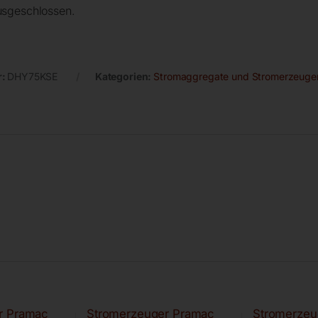
ausgeschlossen.
r:
DHY75KSE
Kategorien:
Stromaggregate und Stromerzeuge
r Pramac
Stromerzeuger Pramac
Stromerzeu