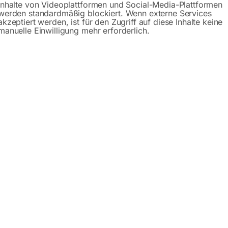
Inhalte von Videoplattformen und Social-Media-Plattformen
Anfrageformular
werden standardmäßig blockiert. Wenn externe Services
akzeptiert werden, ist für den Zugriff auf diese Inhalte keine
manuelle Einwilligung mehr erforderlich.
Beschreibung
Specification
Produktsicherhe
r DHY75KSE
5KSE
ist ein leiser und zuverlässiger
Stromerzeuger
mit einer
romausfall und auch für den dauerhaften Einsatz. Ein wasse
 Leistung. Der
4-Takt-Turbodieselmotor
mit
4 Zylindern
,
420
ch bequem elektrisch starten.