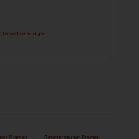
r
,
Dieselstromerzeuger
ger Pramac
Stromerzeuger Pramac