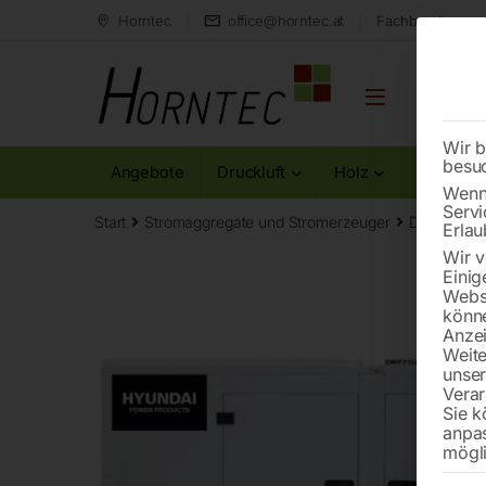
Horntec
office@horntec.at
Fachberatung au
Wir b
besu
Angebote
Druckluft
Holz
Metall
Wenn 
Servi
Start
Stromaggregate und Stromerzeuger
Dieselstro
Erlau
Wir v
Einig
Websi
könne
Anzei
Weite
unse
Verar
Sie k
anpa
mögli