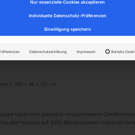
Nur essenzielle Cookies akzeptieren
o, Wasserkühlung
Individuelle Datenschutz-Präferenzen
 kW (230V)
 (bei 75% Last)
Einwilligung speichern
8,0 kW (230V)
Präferenzen
Datenschutzerklärung
Impressum
Borlabs Cooki
öhe ): 250 × 95 × 152 cm
uger haben eine gesetzlich vorgeschriebene Gewährleistung
tige aber maximal auf 3000 Betriebsstunden begrenzte Gara