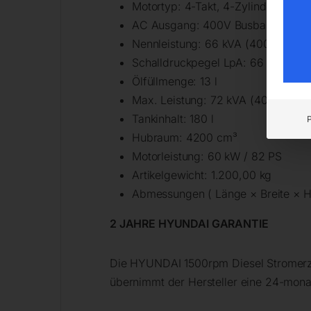
Motortyp: 4-Takt, 4-Zylinder Turb
AC Ausgang: 400V Busbar
Nennleistung: 66 kVA (400V) / 53
Schalldruckpegel LpA: 66 dB / 7 m
Ölfüllmenge: 13 l
Max. Leistung: 72 kVA (400V) / 5
Tankinhalt: 180 l
Hubraum: 4200 cm³
Motorleistung: 60 kW / 82 PS
Artikelgewicht: 1.200,00 kg
Abmessungen ( Länge × Breite × H
2 JAHRE HYUNDAI GARANTIE
Die HYUNDAI 1500rpm Diesel Stromerze
übernimmt der Hersteller eine 24-mona