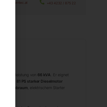
office@horntec.at
+43 4232 / 875 22
it
 Maximalleistung von
66 kVA
. Er eignet
rgekühlter
81 PS starker Dieselmotor
0 cm³ Hubraum
, elektrischem Starter