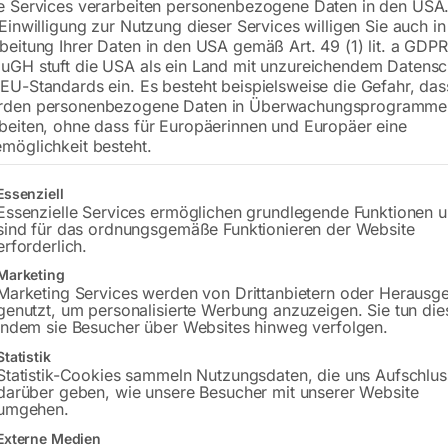
e Services verarbeiten personenbezogene Daten in den USA.
4 Zylinder Dieselmotor, wasserg
 Einwilligung zur Nutzung dieser Services willigen Sie auch in
beitung Ihrer Daten in den USA gemäß Art. 49 (1) lit. a GDPR
uGH stuft die USA als ein Land mit unzureichendem Datensc
EU-Standards ein. Es besteht beispielsweise die Gefahr, da
€
15.612,00
rden personenbezogene Daten in Überwachungsprogramme
beiten, ohne dass für Europäerinnen und Europäer eine
inkl. MwSt.
Kostenloser Versand
möglichkeit besteht.
Lieferzeit:
Auf Nachfrage
gt eine Liste der Service-Gruppen, für die eine Einwilligung erteilt w
Essenziell
Versandkosten Standard (Österreich):
€
Essenzielle Services ermöglichen grundlegende Funktionen 
Bitte beachten Sie: Die Versandkosten g
sind für das ordnungsgemäße Funktionieren der Website
erforderlich.
Marketing
In den 
Marketing Services werden von Drittanbietern oder Herausg
genutzt, um personalisierte Werbung anzuzeigen. Sie tun die
indem sie Besucher über Websites hinweg verfolgen.
Statistik
Sie haben Frag
Statistik-Cookies sammeln Nutzungsdaten, die uns Aufschlus
darüber geben, wie unsere Besucher mit unserer Website
umgehen.
Gerne hel
Externe Medien