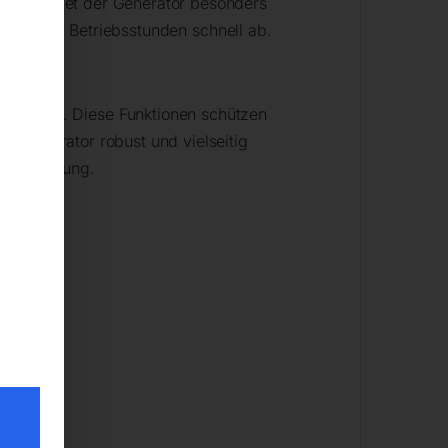
So arbeitet der Generator besonders
uenz und Betriebsstunden schnell ab.
tunden
.
chaltung
. Diese Funktionen schützen
l Generator robust und vielseitig
he Bedienung.