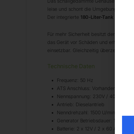
Das schallgedämmte Gehäuse und die ni
leise und schont die Umgebung. Über 
Der integrierte
180-Liter-Tank
und der 
Für mehr Sicherheit besitzt der
HYUNDA
das Gerät vor Schäden und erhöhen die 
einsetzbar. Gleichzeitig überzeugt er
Technische Daten
Frequenz: 50 Hz
ATS Anschluss: Vorhanden
Nennspannung: 230V / 400V
Antrieb: Dieselantrieb
Nenndrehzahl: 1500 U/min
Generator Betriebsdauer: 11,4 h (Ve
Batterie: 2 x 12V / 2 x 60 Ah