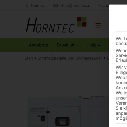
Horntec
office@horntec.at
Fachberatung au
Wir b
besu
Angebote
Druckluft
Holz
Metall
Wenn 
Servi
Start
Stromaggregate und Stromerzeuger
Dieselstro
Erlau
Wir v
Einig
Websi
könne
Anzei
Weite
unse
Verar
Sie k
anpa
mögli