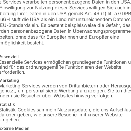
e Services verarbeiten personenbezogene Daten in den USA.
4 Zylinder Dieselmotor, wasserg
 Einwilligung zur Nutzung dieser Services willigen Sie auch in
beitung Ihrer Daten in den USA gemäß Art. 49 (1) lit. a GDPR
uGH stuft die USA als ein Land mit unzureichendem Datensc
EU-Standards ein. Es besteht beispielsweise die Gefahr, da
€
18.132,00
rden personenbezogene Daten in Überwachungsprogramme
beiten, ohne dass für Europäerinnen und Europäer eine
inkl. MwSt.
Kostenloser Versand
möglichkeit besteht.
Lieferzeit:
Auf Nachfrage
gt eine Liste der Service-Gruppen, für die eine Einwilligung erteilt w
Essenziell
Versandkosten Standard (Österreich):
€
Essenzielle Services ermöglichen grundlegende Funktionen 
Bitte beachten Sie: Die Versandkosten g
sind für das ordnungsgemäße Funktionieren der Website
erforderlich.
Marketing
In den 
Marketing Services werden von Drittanbietern oder Herausg
genutzt, um personalisierte Werbung anzuzeigen. Sie tun die
indem sie Besucher über Websites hinweg verfolgen.
Statistik
Sie haben Frag
Statistik-Cookies sammeln Nutzungsdaten, die uns Aufschlus
darüber geben, wie unsere Besucher mit unserer Website
umgehen.
Gerne hel
Externe Medien