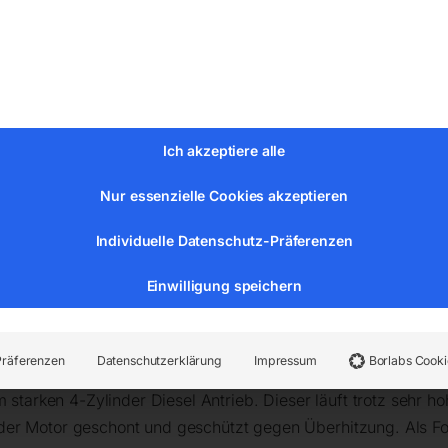
erbrauch ca. 26,2 L/h)
o, Wasserkühlung
 (bei 75% Last)
0 kW (230V)
Ich akzeptiere alle
100 kW (230V)
Nur essenzielle Cookies akzeptieren
Individuelle Datenschutz-Präferenzen
Einwilligung speichern
öhe ): 340 × 100 × 170 cm
Präferenzen
Datenschutzerklärung
Impressum
Borlabs Cooki
 starken 4-Zylinder Diesel Antrieb. Dieser läuft trotz sehr h
er Motor geschont und geschützt gegen Überhitzung. Als Fol