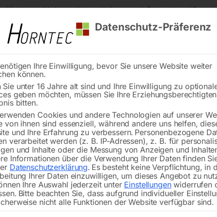
s Kärnten
Markenqualität
Lieferung nach Österreich und Deutsch
Datenschutz-Präferenz
enötigen Ihre Einwilligung, bevor Sie unsere Website weiter
chen können.
Reinigung
Schweißen
Stadtmobiliar
Stein
Sie unter 16 Jahre alt sind und Ihre Einwilligung zu optional
ces geben möchten, müssen Sie Ihre Erziehungsberechtigte
merzeuger
Hyundai Diesel Generator DHY125KSE
bnis bitten.
erwenden Cookies und andere Technologien auf unserer Web
🔍
e von ihnen sind essenziell, während andere uns helfen, dies
te und Ihre Erfahrung zu verbessern.
Personenbezogene Da
n verarbeitet werden (z. B. IP-Adressen), z. B. für personalis
gen und Inhalte oder die Messung von Anzeigen und Inhalte
Hyundai 
re Informationen über die Verwendung Ihrer Daten finden Sie
rer
Datenschutzerklärung
.
Es besteht keine Verpflichtung, in 
beitung Ihrer Daten einzuwilligen, um dieses Angebot zu nut
önnen Ihre Auswahl jederzeit unter
Einstellungen
widerrufen 
ssen.
Bitte beachten Sie, dass aufgrund individueller Einstell
Maximalleistung von 125 kVA – 1
cherweise nicht alle Funktionen der Website verfügbar sind.
400V Busbar / ATS