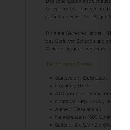
Das schallgedämmte Gehäuse und die ni
besonders leise und schont die Umgeb
einfach ablesen. Der integrierte
275-Li
Für mehr Sicherheit ist der
HYUNDAI Ge
das Gerät vor Schäden und erhöhen die
Gleichzeitig überzeugt er durch gerin
Technische Daten
Startsystem: Elektrostart
Frequenz: 50 Hz
ATS Anschluss: Vorhanden
Nennspannung: 230V / 400V
Antrieb: Dieselantrieb
Nenndrehzahl: 1500 U/min
Batterie: 2 x 12V / 2 x 60 Ah