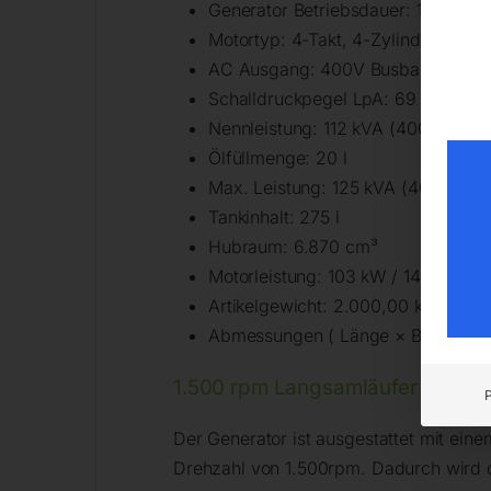
Generator Betriebsdauer: 10,5 h (V
Motortyp: 4-Takt, 4-Zylinder Turb
AC Ausgang: 400V Busbar
Schalldruckpegel LpA: 69 dB / 7 m
Nennleistung: 112 kVA (400V) / 9
Ölfüllmenge: 20 l
Max. Leistung: 125 kVA (400V) / 
Tankinhalt: 275 l
Hubraum: 6.870 cm³
Motorleistung: 103 kW / 140 PS
Artikelgewicht: 2.000,00 kg
Abmessungen ( Länge × Breite × H
1.500 rpm Langsamläufer
Der Generator ist ausgestattet mit einem
Drehzahl von 1.500rpm. Dadurch wird d