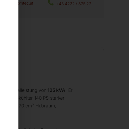
office@horntec.at
+43 4232 / 875 22
it
r Maximalleistung von
125 kVA
. Er
wassergekühlter 140 PS starker
lindern, 6870 cm³ Hubraum,