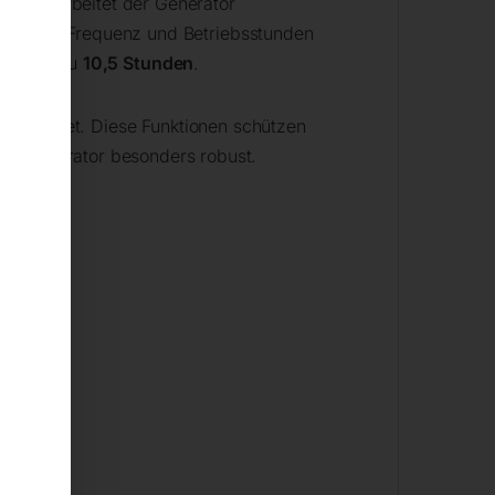
h. So arbeitet der Generator
, Strom, Frequenz und Betriebsstunden
von bis zu
10,5 Stunden
.
sgestattet. Diese Funktionen schützen
sel Generator besonders robust.
g.