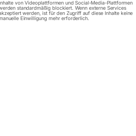
Inhalte von Videoplattformen und Social-Media-Plattformen
Anfrageformular
werden standardmäßig blockiert. Wenn externe Services
akzeptiert werden, ist für den Zugriff auf diese Inhalte keine
manuelle Einwilligung mehr erforderlich.
Beschreibung
Specification
Produktsicherhe
r DHY125KSE
25KSE
ist ein leiser und zuverlässiger
Stromerzeuger
mit eine
bei Stromausfall und auch für den dauerhaften Einsatz. Ein 
und konstante Leistung. Der 4-Takt-Turbodieselmotor mit 4 Zy
ten Batterien startet bequem auf Knopfdruck.