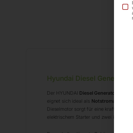
Hyundai Diesel Generato
Der HYUNDAI
Diesel Generator DHY1
eignet sich ideal als
Notstromaggregat
Dieselmotor sorgt für eine kraftvolle 
elektrischem Starter und zwei integrier