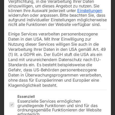
Verpflichtung, in die Verarbeitung Ihrer Daten
einzuwilligen, um dieses Angebot zu nutzen.
Sie
können Ihre Auswahl jederzeit unter
Einstellungen
widerrufen oder anpassen.
Bitte beachten Sie, dass
aufgrund individueller Einstellungen möglicherweise
nicht alle Funktionen der Website verfügbar sind.
Einige Services verarbeiten personenbezogene
Daten in den USA. Mit Ihrer Einwilligung zur
Nutzung dieser Services willigen Sie auch in die
Verarbeitung Ihrer Daten in den USA gemäß Art. 49
(1) lit. a GDPR ein. Der EuGH stuft die USA als ein
Land mit unzureichendem Datenschutz nach EU-
Standards ein. Es besteht beispielsweise die
Hyundai Diesel Generator
Gefahr, dass US-Behörden personenbezogene
Daten in Überwachungsprogrammen verarbeiten,
DHY110KSE
ohne dass für Europäerinnen und Europäer eine
Klagemöglichkeit besteht.
Es folgt eine Liste der Service-Gruppen, für die eine Einwilligun
Essenziell
Essenzielle Services ermöglichen
Maximalleistung von 110 kVA – 122 PS
grundlegende Funktionen und sind für das
400V Busbar / ATS
ordnungsgemäße Funktionieren der Website
4 Zylinder Dieselmotor, wassergekühlt
erforderlich.