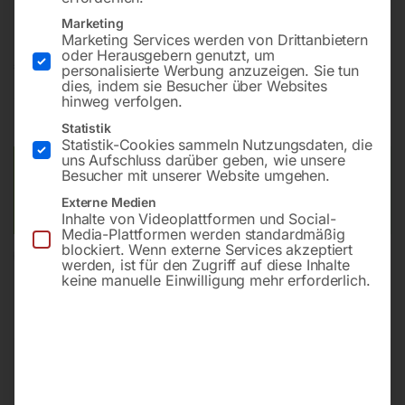
Marketing
Marketing Services werden von Drittanbietern
oder Herausgebern genutzt, um
€
17.010,00
personalisierte Werbung anzuzeigen. Sie tun
dies, indem sie Besucher über Websites
hinweg verfolgen.
inkl. MwSt.
Kostenloser Versand
Lieferzeit:
Auf Nachfrage
Statistik
Statistik-Cookies sammeln Nutzungsdaten, die
uns Aufschluss darüber geben, wie unsere
Versandkosten Standard (Österreich):
€
0,00
Besucher mit unserer Website umgehen.
Bitte beachten Sie: Die Versandkosten gelten für Österreich.
Externe Medien
Andere Länder können abweichen.
Inhalte von Videoplattformen und Social-
Media-Plattformen werden standardmäßig
blockiert. Wenn externe Services akzeptiert
In den Warenkorb
werden, ist für den Zugriff auf diese Inhalte
keine manuelle Einwilligung mehr erforderlich.
Sie haben Fragen zu diesem
Artikel?
Gerne helfen wir Ihnen weiter.