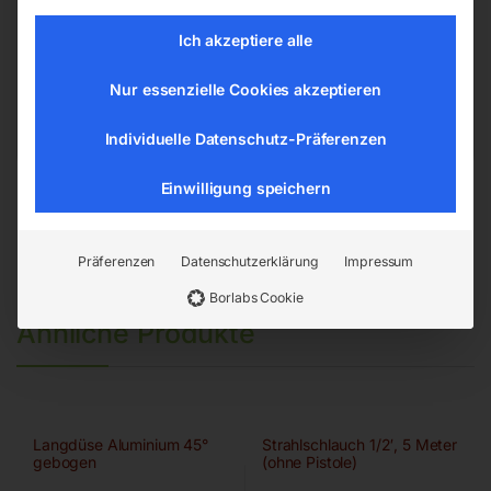
Ich akzeptiere alle
EAN:
9004853428678
Artikelnummer:
42867
Nur essenzielle Cookies akzeptieren
Kategorien:
Drucklufttechnologie
,
Druckluftwerkzeuge
Individuelle Datenschutz-Präferenzen
Einwilligung speichern
Präferenzen
Datenschutzerklärung
Impressum
Borlabs Cookie
Ähnliche Produkte
Langdüse Aluminium 45°
Strahlschlauch 1/2′, 5 Meter
gebogen
(ohne Pistole)