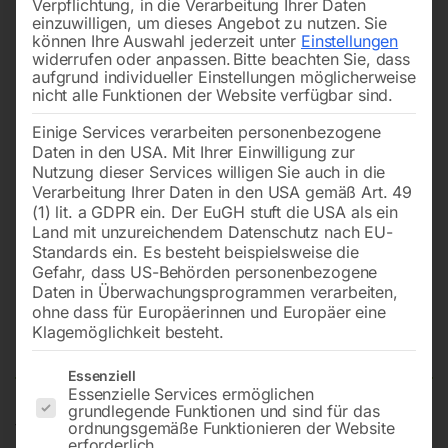
Verpflichtung, in die Verarbeitung Ihrer Daten
einzuwilligen, um dieses Angebot zu nutzen.
Sie
können Ihre Auswahl jederzeit unter
Einstellungen
widerrufen oder anpassen.
Bitte beachten Sie, dass
aufgrund individueller Einstellungen möglicherweise
nicht alle Funktionen der Website verfügbar sind.
Einige Services verarbeiten personenbezogene
Daten in den USA. Mit Ihrer Einwilligung zur
Nutzung dieser Services willigen Sie auch in die
Verarbeitung Ihrer Daten in den USA gemäß Art. 49
(1) lit. a GDPR ein. Der EuGH stuft die USA als ein
Land mit unzureichendem Datenschutz nach EU-
Standards ein. Es besteht beispielsweise die
Gefahr, dass US-Behörden personenbezogene
Daten in Überwachungsprogrammen verarbeiten,
Haltefeder zylindrisch (f.
ohne dass für Europäerinnen und Europäer eine
Flachmeißel)
Klagemöglichkeit besteht.
Es folgt eine Liste der Service-Gruppen, für die eine Einwilligun
Essenziell
Essenzielle Services ermöglichen
grundlegende Funktionen und sind für das
für Abbruchhämmer ‘EPS 220’ – erste Version!
ordnungsgemäße Funktionieren der Website
erforderlich.