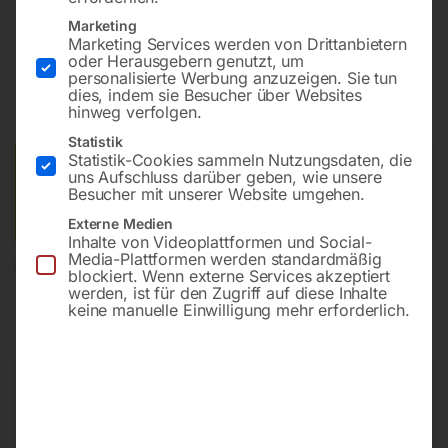
Marketing
Marketing Services werden von Drittanbietern
€
9,60
oder Herausgebern genutzt, um
personalisierte Werbung anzuzeigen. Sie tun
dies, indem sie Besucher über Websites
inkl. MwSt.
zzgl.
Versandkosten
hinweg verfolgen.
Lieferzeit:
ca. 2 - 3 Tage
Statistik
Statistik-Cookies sammeln Nutzungsdaten, die
Versandkosten Standard (Österreich):
€
10,00
uns Aufschluss darüber geben, wie unsere
Besucher mit unserer Website umgehen.
Bitte beachten Sie: Die Versandkosten gelten für Österreich.
Andere Länder können abweichen.
Externe Medien
Inhalte von Videoplattformen und Social-
Media-Plattformen werden standardmäßig
In den Warenkorb
blockiert. Wenn externe Services akzeptiert
werden, ist für den Zugriff auf diese Inhalte
keine manuelle Einwilligung mehr erforderlich.
Sie haben Fragen zu diesem
Artikel?
Gerne helfen wir Ihnen weiter.